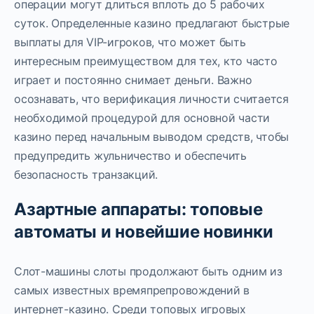
операции могут длиться вплоть до 5 рабочих
суток. Определенные казино предлагают быстрые
выплаты для VIP-игроков, что может быть
интересным преимуществом для тех, кто часто
играет и постоянно снимает деньги. Важно
осознавать, что верификация личности считается
необходимой процедурой для основной части
казино перед начальным выводом средств, чтобы
предупредить жульничество и обеспечить
безопасность транзакций.
Азартные аппараты: топовые
автоматы и новейшие новинки
Слот-машины слоты продолжают быть одним из
самых известных времяпрепровождений в
интернет-казино. Среди топовых игровых