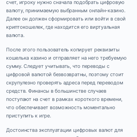
счет, игроку нужно сначала подобрать цифровую
валюту, принимаемую выбранным онлайн-казино.
Далее он должен сформировать или войти в свой
криптокошелек, где находится его виртуальная
валюта.
После этого пользователь копирует реквизиты
кошелька казино и отправляет на него требуемую
сумму. Следует учитывать, что переводы с
цифровой валютой безвозвратны, поэтому стоит
скрупулезно проверять адреса перед переводом
средств. Финансы в большинстве случаев
поступают на счет в рамках короткого времени,
что обеспечивает возможность моментально
приступить к игре.
Достоинства эксплуатации цифровых валют для