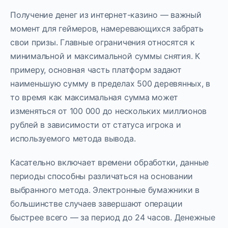
Получение денег из интернет-казино — важный
момент для геймеров, намеревающихся забрать
свои призы. Главные ограничения относятся к
минимальной и максимальной суммы снятия. К
примеру, основная часть платформ задают
наименьшую сумму в пределах 500 деревянных, в
то время как максимальная сумма может
изменяться от 100 000 до нескольких миллионов
рублей в зависимости от статуса игрока и
используемого метода вывода.
Касательно включает времени обработки, данные
периоды способны различаться на основании
выбранного метода. Электронные бумажники в
большинстве случаев завершают операции
быстрее всего — за период до 24 часов. Денежные