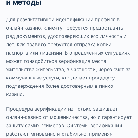
и методы
Для результативной идентификации профиля в
онлайн казино, клиенту требуется предоставить
ряд документов, удостоверяющих его личность и
лет. Как правило требуется отправка копий
паспорта или лицензии. В определенных ситуациях
может понадобиться верификация места
жительства жительства, в частности, через счет за
коммунальные услуги, что делает процедуру
подтверждения более достоверным в пинко
казино.
Процедура верификации не только защищает
онлайн-казино от мошенничества, но и гарантирует
защиту самих геймеров. Системы верификации
работают мгновенно и стабильно, применяя