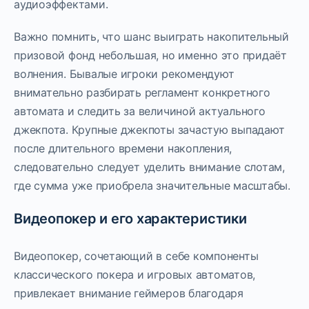
аудиоэффектами.
Важно помнить, что шанс выиграть накопительный
призовой фонд небольшая, но именно это придаёт
волнения. Бывалые игроки рекомендуют
внимательно разбирать регламент конкретного
автомата и следить за величиной актуального
джекпота. Крупные джекпоты зачастую выпадают
после длительного времени накопления,
следовательно следует уделить внимание слотам,
где сумма уже приобрела значительные масштабы.
Видеопокер и его характеристики
Видеопокер, сочетающий в себе компоненты
классического покера и игровых автоматов,
привлекает внимание геймеров благодаря