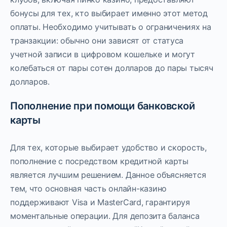
бонусы для тех, кто выбирает именно этот метод
оплаты. Необходимо учитывать о ограничениях на
транзакции: обычно они зависят от статуса
учетной записи в цифровом кошельке и могут
колебаться от пары сотен долларов до пары тысяч
долларов.
Пополнение при помощи банковской
карты
Для тех, которые выбирает удобство и скорость,
пополнение с посредством кредитной карты
является лучшим решением. Данное объясняется
тем, что основная часть онлайн-казино
поддерживают Visa и MasterCard, гарантируя
моментальные операции. Для депозита баланса