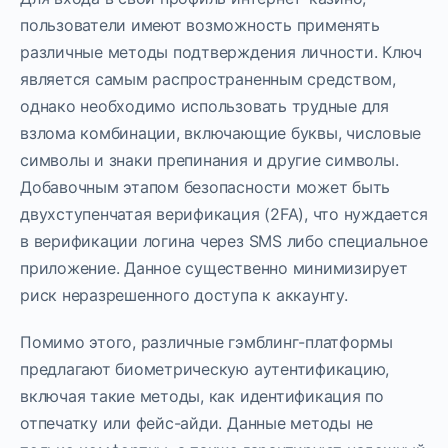
пользователи имеют возможность применять
различные методы подтверждения личности. Ключ
является самым распространенным средством,
однако необходимо использовать трудные для
взлома комбинации, включающие буквы, числовые
символы и знаки препинания и другие символы.
Добавочным этапом безопасности может быть
двухступенчатая верификация (2FA), что нуждается
в верификации логина через SMS либо специальное
приложение. Данное существенно минимизирует
риск неразрешенного доступа к аккаунту.
Помимо этого, различные гэмблинг-платформы
предлагают биометрическую аутентификацию,
включая такие методы, как идентификация по
отпечатку или фейс-айди. Данные методы не