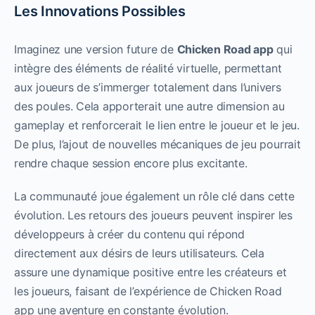
Les Innovations Possibles
Imaginez une version future de
Chicken Road app
qui
intègre des éléments de réalité virtuelle, permettant
aux joueurs de s’immerger totalement dans l’univers
des poules. Cela apporterait une autre dimension au
gameplay et renforcerait le lien entre le joueur et le jeu.
De plus, l’ajout de nouvelles mécaniques de jeu pourrait
rendre chaque session encore plus excitante.
La communauté joue également un rôle clé dans cette
évolution. Les retours des joueurs peuvent inspirer les
développeurs à créer du contenu qui répond
directement aux désirs de leurs utilisateurs. Cela
assure une dynamique positive entre les créateurs et
les joueurs, faisant de l’expérience de Chicken Road
app une aventure en constante évolution.