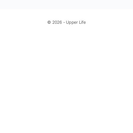
© 2026 - Upper Life