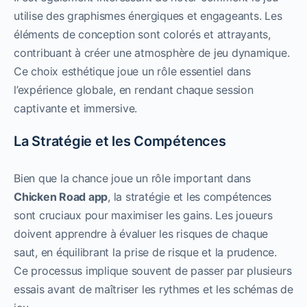
utilise des graphismes énergiques et engageants. Les
éléments de conception sont colorés et attrayants,
contribuant à créer une atmosphère de jeu dynamique.
Ce choix esthétique joue un rôle essentiel dans
l’expérience globale, en rendant chaque session
captivante et immersive.
La Stratégie et les Compétences
Bien que la chance joue un rôle important dans
Chicken Road app
, la stratégie et les compétences
sont cruciaux pour maximiser les gains. Les joueurs
doivent apprendre à évaluer les risques de chaque
saut, en équilibrant la prise de risque et la prudence.
Ce processus implique souvent de passer par plusieurs
essais avant de maîtriser les rythmes et les schémas de