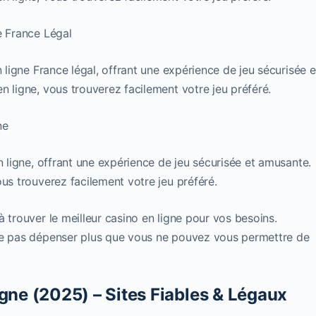
e France Légal
n ligne France légal, offrant une expérience de jeu sécurisée e
n ligne, vous trouverez facilement votre jeu préféré.
ne
n ligne, offrant une expérience de jeu sécurisée et amusante.
us trouverez facilement votre jeu préféré.
 trouver le meilleur casino en ligne pour vos besoins.
ne pas dépenser plus que vous ne pouvez vous permettre de
gne (2025) – Sites Fiables & Légaux