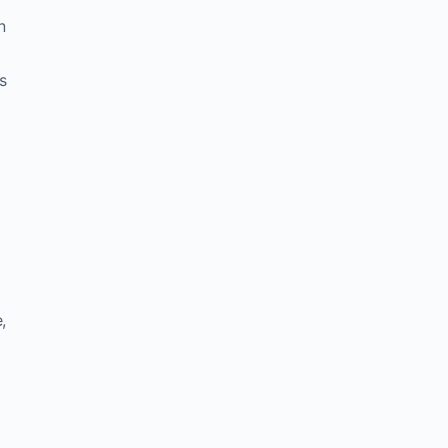
n
s
,