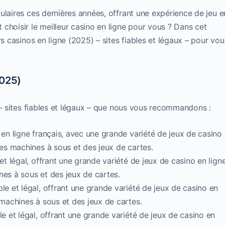
ulaires ces dernières années, offrant une expérience de jeu e
choisir le meilleur casino en ligne pour vous ? Dans cet
rs casinos en ligne (2025) – sites fiables et légaux – pour vou
2025)
) – sites fiables et légaux – que nous vous recommandons :
 en ligne français, avec une grande variété de jeux de casino
des machines à sous et des jeux de cartes.
et légal, offrant une grande variété de jeux de casino en ligne
nes à sous et des jeux de cartes.
le et légal, offrant une grande variété de jeux de casino en
 machines à sous et des jeux de cartes.
le et légal, offrant une grande variété de jeux de casino en