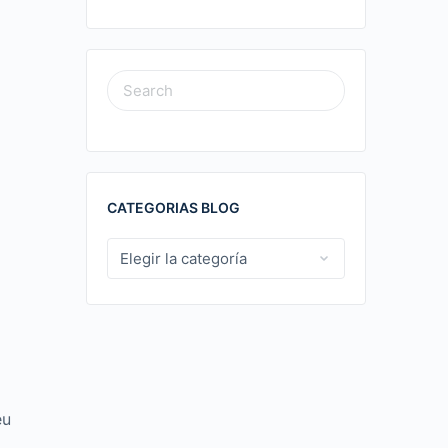
SEARCH
FOR:
CATEGORIAS BLOG
CATEGORIAS
BLOG
eu