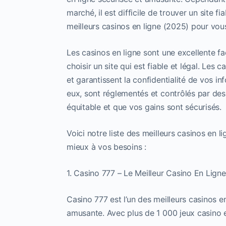
marché, il est difficile de trouver un site f
meilleurs casinos en ligne (2025) pour vous
Les casinos en ligne sont une excellente f
choisir un site qui est fiable et légal. Les 
et garantissent la confidentialité de vos i
eux, sont réglementés et contrôlés par des
équitable et que vos gains sont sécurisés.
Voici notre liste des meilleurs casinos en l
mieux à vos besoins :
1. Casino 777 – Le Meilleur Casino En Lign
Casino 777 est l’un des meilleurs casinos e
amusante. Avec plus de 1 000 jeux casino e