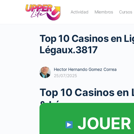
Actividad
Miembros
Cursos
Top 10 Casinos en Li
Légaux.3817
Hector Hernando Gomez Correa
25/07/2025
Top 10 Casinos en L
& Légaux
JOUER