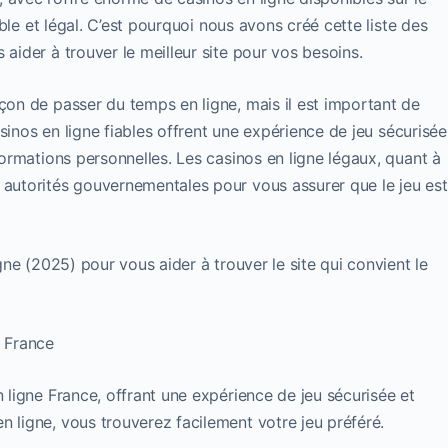
iable et légal. C’est pourquoi nous avons créé cette liste des
 aider à trouver le meilleur site pour vos besoins.
açon de passer du temps en ligne, mais il est important de
casinos en ligne fiables offrent une expérience de jeu sécurisée
nformations personnelles. Les casinos en ligne légaux, quant à
 autorités gouvernementales pour vous assurer que le jeu est
igne (2025) pour vous aider à trouver le site qui convient le
e France
n ligne France, offrant une expérience de jeu sécurisée et
n ligne, vous trouverez facilement votre jeu préféré.