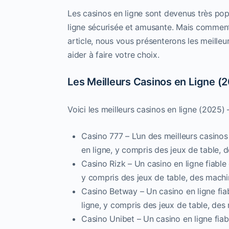
Les casinos en ligne sont devenus très pop
ligne sécurisée et amusante. Mais comment 
article, nous vous présenterons les meilleu
aider à faire votre choix.
Les Meilleurs Casinos en Ligne (
Voici les meilleurs casinos en ligne (2025
Casino 777 – L’un des meilleurs casinos
en ligne, y compris des jeux de table, 
Casino Rizk – Un casino en ligne fiable 
y compris des jeux de table, des machi
Casino Betway – Un casino en ligne fiab
ligne, y compris des jeux de table, des
Casino Unibet – Un casino en ligne fiab