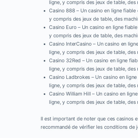
ligne, y compris des jeux de table, des
Casino 888 – Un casino en ligne fiable e
y compris des jeux de table, des machi
Casino Euro – Un casino en ligne fiable 
y compris des jeux de table, des machi
Casino InterCasino – Un casino en ligne
ligne, y compris des jeux de table, des
Casino 32Red – Un casino en ligne fiabl
ligne, y compris des jeux de table, des
Casino Ladbrokes – Un casino en ligne f
ligne, y compris des jeux de table, des
Casino William Hill – Un casino en ligne
ligne, y compris des jeux de table, des
Il est important de noter que ces casinos en
recommandé de vérifier les conditions de 