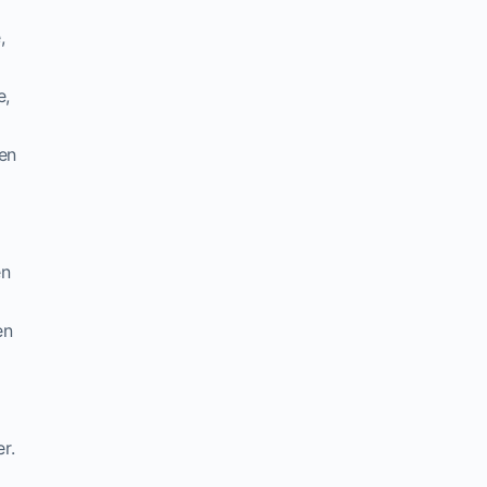
,
e,
 en
en
en
r.