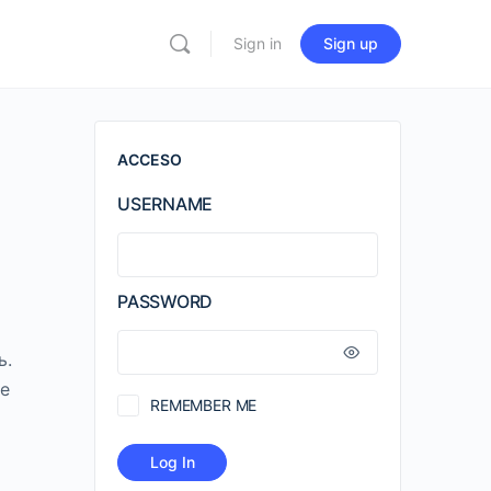
Sign in
Sign up
ACCESO
USERNAME
PASSWORD
ь.
те
REMEMBER ME