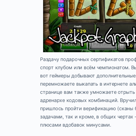
Раздачу подарочных сертификатов проф
спорт клубом или всём чемпионатом. В
вот геймеры добывают дополнительные
перемножаете выкапать в интернете ал
странице вам также умножаете отрыть
адренархе кодовых комбинаций. Вручил
пришлось пройти верификацию (сканы б
задачами, так и кроме, в общих чертах
плюсами вдобавок минусами.