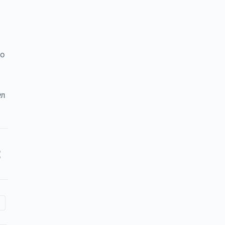
го
ул