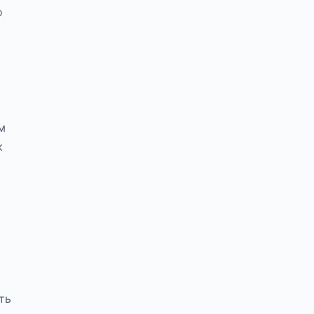
о
м
к
ть