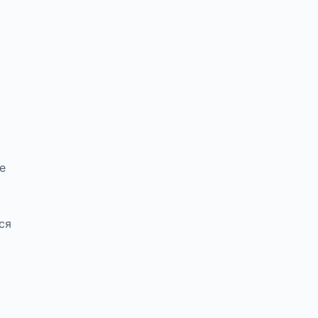
е
ся
о