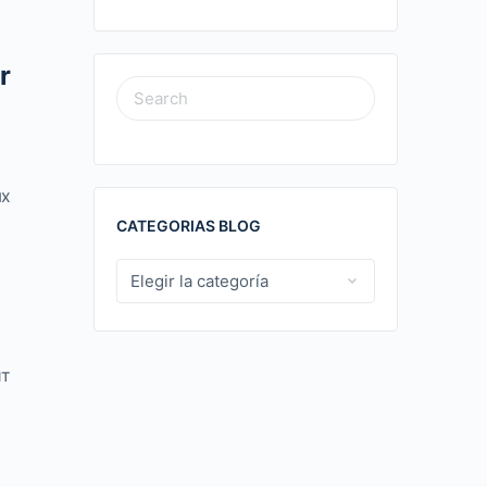
r
SEARCH
FOR:
ых
CATEGORIAS BLOG
CATEGORIAS
BLOG
ит