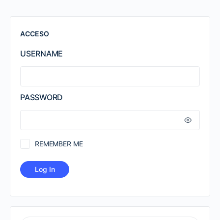
ACCESO
USERNAME
PASSWORD
REMEMBER ME