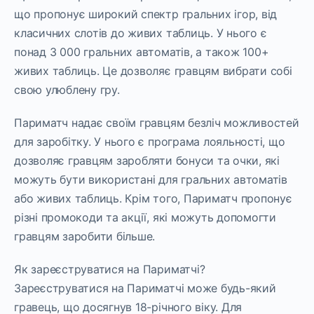
що пропонує широкий спектр гральних ігор, від
класичних слотів до живих таблиць. У нього є
понад 3 000 гральних автоматів, а також 100+
живих таблиць. Це дозволяє гравцям вибрати собі
свою улюблену гру.
Париматч надає своїм гравцям безліч можливостей
для заробітку. У нього є програма лояльності, що
дозволяє гравцям заробляти бонуси та очки, які
можуть бути використані для гральних автоматів
або живих таблиць. Крім того, Париматч пропонує
різні промокоди та акції, які можуть допомогти
гравцям заробити більше.
Як зареєструватися на Париматчі?
Зареєструватися на Париматчі може будь-який
гравець, що досягнув 18-річного віку. Для