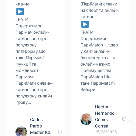
казино
(ПаріМатч) ставки
на спорт та онлайн
казино
ГРАТИ
Содержимое
Парімач онлайн-
ГРАТИ
казино: все про
Содержимое
популярну
ПариMatch – лідер
платформу Що
у світі онлайн-
таке Парімач?
букмекерства та
Функції та
онлайн-казино
можливості
Преимущества
Парімача
ПариMatch Що
ПариМатч онлайн-
таке ПариMatch?
казино: все про
Вибори…
популярну онлайн-
ігрову…
Hector
Hernando
0
Carlos
Gomez
Pardo
Correa
0
15/08/2025
Master ICL