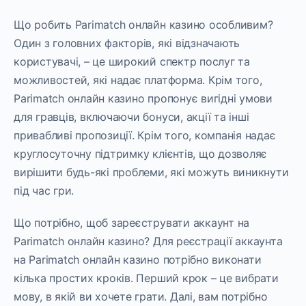
Що робить Parimatch онлайн казино особливим?
Один з головних факторів, які відзначають
користувачі, – це широкий спектр послуг та
можливостей, які надає платформа. Крім того,
Parimatch онлайн казино пропонує вигідні умови
для гравців, включаючи бонуси, акції та інші
привабливі пропозиції. Крім того, компанія надає
круглосуточну підтримку клієнтів, що дозволяє
вирішити будь-які проблеми, які можуть виникнути
під час гри.
Що потрібно, щоб зареєструвати аккаунт на
Parimatch онлайн казино? Для реєстрації аккаунта
на Parimatch онлайн казино потрібно виконати
кілька простих кроків. Перший крок – це вибрати
мову, в якій ви хочете грати. Далі, вам потрібно