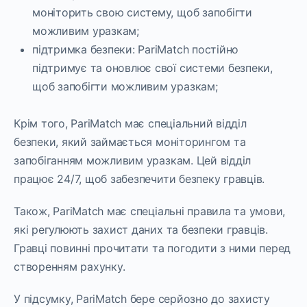
моніторить свою систему, щоб запобігти
можливим уразкам;
підтримка безпеки: PariMatch постійно
підтримує та оновлює свої системи безпеки,
щоб запобігти можливим уразкам;
Крім того, PariMatch має спеціальний відділ
безпеки, який займається моніторингом та
запобіганням можливим уразкам. Цей відділ
працює 24/7, щоб забезпечити безпеку гравців.
Також, PariMatch має спеціальні правила та умови,
які регулюють захист даних та безпеки гравців.
Гравці повинні прочитати та погодити з ними перед
створенням рахунку.
У підсумку, PariMatch бере серйозно до захисту