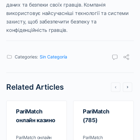
даних та безпеки своїх гравців. Компанія
використовує найсучасніші технології та системи
захисту, щоб забезпечити безпеку та
конфіденційність гравців.
Categories:
Sin Categoría
Related Articles
PariMatch
PariMatch
онлайн казино
(785)
PariMatch онлайн
PariMatch