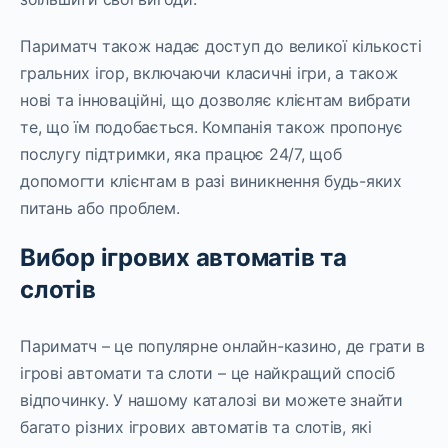
Париматч також надає доступ до великої кількості
гральних ігор, включаючи класичні ігри, а також
нові та інноваційні, що дозволяє клієнтам вибрати
те, що їм подобається. Компанія також пропонує
послугу підтримки, яка працює 24/7, щоб
допомогти клієнтам в разі виникнення будь-яких
питань або проблем.
Вибор ігрових автоматів та
слотів
Париматч – це популярне онлайн-казино, де грати в
ігрові автомати та слоти – це найкращий спосіб
відпочинку. У нашому каталозі ви можете знайти
багато різних ігрових автоматів та слотів, які