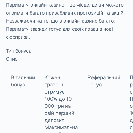
Париматч онлайн-казино – це місце, де ви можете
отримати багато привабливих пропозицій та акцій.
Незважаючи на те, що в онлайн-казино багато,
Париматч завжди готує для своїх гравців нові
сюрпризи.
Тип бонуса
Опис
Вітальний
Кожен
Реферальний
П
бонус
гравець
бонус
р
отримує
с
100% до 10
П
000 грн на
о
свій перший
1
депозит.
д
Максимальна
с