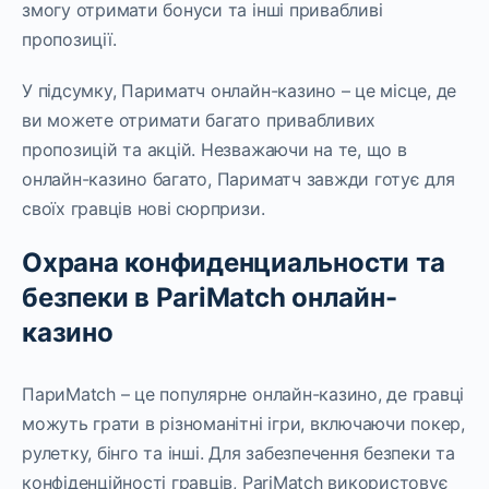
змогу отримати бонуси та інші привабливі
пропозиції.
У підсумку, Париматч онлайн-казино – це місце, де
ви можете отримати багато привабливих
пропозицій та акцій. Незважаючи на те, що в
онлайн-казино багато, Париматч завжди готує для
своїх гравців нові сюрпризи.
Охрана конфиденциальности та
безпеки в PariMatch онлайн-
казино
ПариMatch – це популярне онлайн-казино, де гравці
можуть грати в різноманітні ігри, включаючи покер,
рулетку, бінго та інші. Для забезпечення безпеки та
конфіденційності гравців, PariMatch використовує