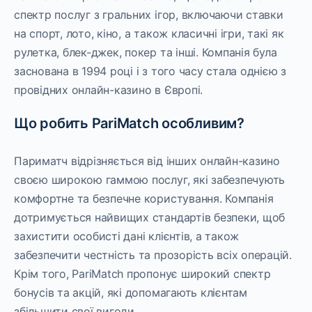
спектр послуг з гральних ігор, включаючи ставки
на спорт, лото, кіно, а також класичні ігри, такі як
рулетка, блек-джек, покер та інші. Компанія була
заснована в 1994 році і з того часу стала однією з
провідних онлайн-казино в Європі.
Що робить PariMatch особливим?
Париматч відрізняється від інших онлайн-казино
своєю широкою гаммою послуг, які забезпечують
комфортне та безпечне користування. Компанія
дотримується найвищих стандартів безпеки, щоб
захистити особисті дані клієнтів, а також
забезпечити честність та прозорість всіх операцій.
Крім того, PariMatch пропонує широкий спектр
бонусів та акцій, які допомагають клієнтам
збільшити свої вигоди.