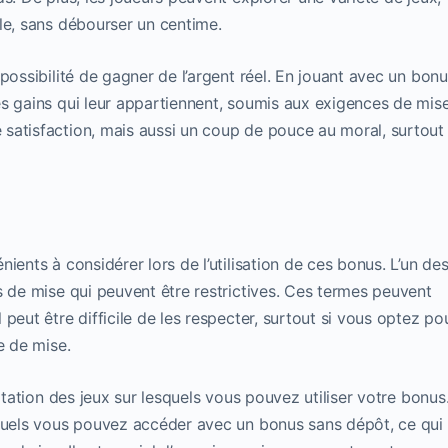
le, sans débourser un centime.
possibilité de gagner de l’argent réel. En jouant avec un bon
s gains qui leur appartiennent, soumis aux exigences de mise
satisfaction, mais aussi un coup de pouce au moral, surtout
ients à considérer lors de l’utilisation de ces bonus. L’un de
s de mise qui peuvent être restrictives. Ces termes peuvent
peut être difficile de les respecter, surtout si vous optez po
e de mise.
itation des jeux sur lesquels vous pouvez utiliser votre bonus
xquels vous pouvez accéder avec un bonus sans dépôt, ce qui