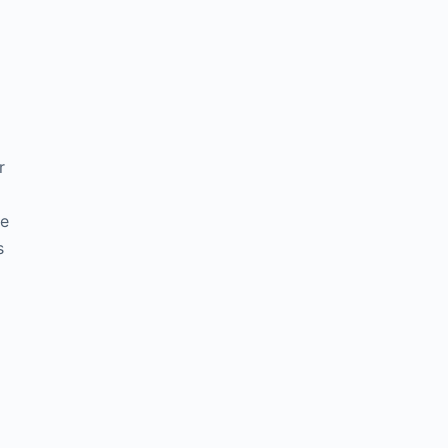
r
de
s