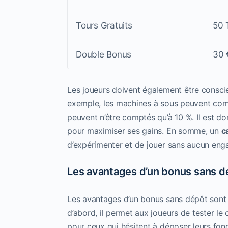
Tours Gratuits
50 
Double Bonus
30 
Les joueurs doivent également être conscie
exemple, les machines à sous peuvent comp
peuvent n’être comptés qu’à 10 %. Il est d
pour maximiser ses gains. En somme, un
c
d’expérimenter et de jouer sans aucun eng
Les avantages d’un bonus sans d
Les avantages d’un bonus sans dépôt sont mu
d’abord, il permet aux joueurs de tester l
pour ceux qui hésitent à déposer leurs fond