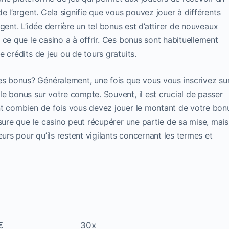
e l’argent. Cela signifie que vous pouvez jouer à différents
gent. L’idée derrière un tel bonus est d’attirer de nouveaux
 ce que le casino a à offrir. Ces bonus sont habituellement
 crédits de jeu ou de tours gratuits.
 bonus? Généralement, une fois que vous vous inscrivez su
e bonus sur votre compte. Souvent, il est crucial de passer
nt combien de fois vous devez jouer le montant de votre bon
sure que le casino peut récupérer une partie de sa mise, mais
urs pour qu’ils restent vigilants concernant les termes et
€
30x