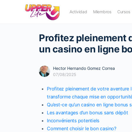
Actividad
Miembros
Cursos
Profitez pleinement 
un casino en ligne b
Hector Hernando Gomez Correa
07/08/2025
Profitez pleinement de votre aventure 
transforme chaque mise en opportunité
Qu’est-ce qu’un casino en ligne bonus 
Les avantages d’un bonus sans dépôt
Inconvénients potentiels
Comment choisir le bon casino?