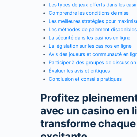
Les types de jeux offerts dans les casi
Comprendre les conditions de mise
Les meilleures stratégies pour maximis
Les méthodes de paiement disponibles
La sécurité dans les casinos en ligne
La législation sur les casinos en ligne
Avis des joueurs et communauté en lig
Participer à des groupes de discussion
Évaluer les avis et critiques
Conclusion et conseils pratiques
Profitez pleinement
avec un casino en 
transforme chaque 
excitante.