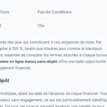
Tours
Pas de Conditions
€
25x
nts des jeux qui contribuent à ces exigences de mise. Par
ter à 100 %, tandis que d’autres jeux comme le blackjack
onc essentiel de consulter les termes attachés à chaque bonu
asino en ligne bonus sans dépôt
offre une belle opportunité
agement financier.
épôt
ltiples, allant au-delà de l’absence de risque financier. Tou
e casino sans engagement, ce qui est particulièrement bénéfiq
s. De plus, les joueurs peuvent explorer une variété de jeux,