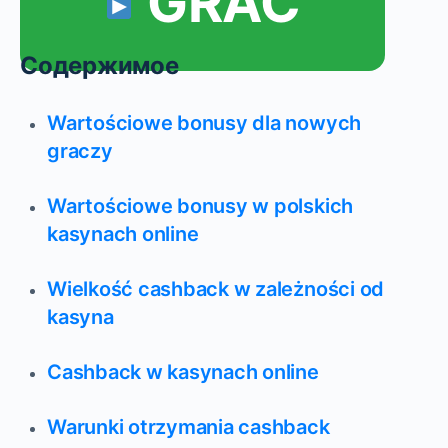
GRAĆ
Содержимое
Wartościowe bonusy dla nowych
graczy
Wartościowe bonusy w polskich
kasynach online
Wielkość cashback w zależności od
kasyna
Cashback w kasynach online
Warunki otrzymania cashback