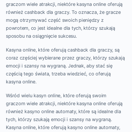
graczom wiele atrakcji, niektóre kasyna online oferują
również cashback dla graczy. To oznacza, że gracze
mogą otrzymywać część swoich pieniędzy z
powrotem, co jest idealne dla tych, którzy szukają
sposobu na osiągnięcie sukcesu.
Kasyna online, które oferują cashback dla graczy, są
coraz częściej wybierane przez graczy, którzy szukają
emocji i szansy na wygraną. Jednak, aby stać się
częścią tego świata, trzeba wiedzieć, co oferują
kasyna online.
Wśród wielu kasyn online, które oferują swoim
graczom wiele atrakcji, niektóre kasyna online oferują
również kasyno online automaty, które są idealne dla
tych, którzy szukają emocji i szansy na wygraną.
Kasyna online, które oferują kasyno online automaty,