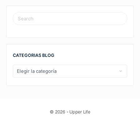
SEARCH
FOR:
CATEGORIAS BLOG
CATEGORIAS
BLOG
© 2026 - Upper Life