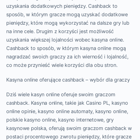
uzyskania dodatkowych pieniędzy. Cashback to
sposób, w którym gracze mogą uzyskać dodatkowe
pieniędzy, które mogą wykorzystać na dalsze gry lub
na inne cele. Drugim z korzyści jest możliwość
uzyskania większej lojalności wobec kasyna online.
Cashback to sposób, w którym kasyna online mogą
nagradzać swoich graczy za ich wierność i lojalność,
co może przynieść wiele korzyści dla obu stron.
Kasyna online oferujące cashback – wybór dla graczy
Dziś wiele kasyn online oferuje swoim graczom
cashback. Kasyna online, takie jak Casino PL, kasyno
online opinie, kasyno online automaty, kasyno online,
polskie kasyno online, kasyno internetowe, gry
kasynowe polska, oferują swoim graczom cashback w
postaci procentowego zwrotu pieniędzy, które gracze