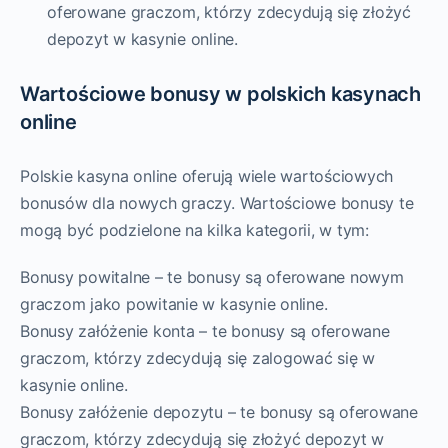
oferowane graczom, którzy zdecydują się złożyć
depozyt w kasynie online.
Wartościowe bonusy w polskich kasynach
online
Polskie kasyna online oferują wiele wartościowych
bonusów dla nowych graczy. Wartościowe bonusy te
mogą być podzielone na kilka kategorii, w tym:
Bonusy powitalne – te bonusy są oferowane nowym
graczom jako powitanie w kasynie online.
Bonusy załóżenie konta – te bonusy są oferowane
graczom, którzy zdecydują się zalogować się w
kasynie online.
Bonusy załóżenie depozytu – te bonusy są oferowane
graczom, którzy zdecydują się złożyć depozyt w