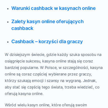
Warunki cashback w kasynach online
Zalety kasyn online oferujących
cashback
Cashback – korzyści dla graczy
W dzisiejszym świecie, gdzie każdy szuka sposobu na
osiągnięcie sukcesu, kasyna online stają się coraz
bardziej popularne. W Polsce, w szczególności, kasyna
online są coraz częściej wybierane przez graczy,
którzy szukają emocji i szansy na wygraną. Jednak,
aby stać się częścią tego świata, trzeba wiedzieć, co
oferują kasyna online.
Wśród wielu kasyn online, które oferują swoim