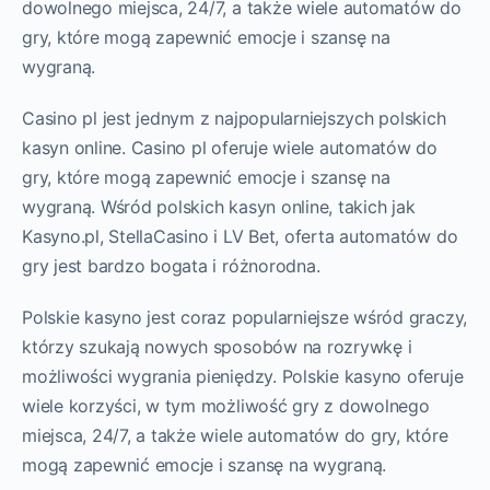
dowolnego miejsca, 24/7, a także wiele automatów do
gry, które mogą zapewnić emocje i szansę na
wygraną.
Casino pl jest jednym z najpopularniejszych polskich
kasyn online. Casino pl oferuje wiele automatów do
gry, które mogą zapewnić emocje i szansę na
wygraną. Wśród polskich kasyn online, takich jak
Kasyno.pl, StellaCasino i LV Bet, oferta automatów do
gry jest bardzo bogata i różnorodna.
Polskie kasyno jest coraz popularniejsze wśród graczy,
którzy szukają nowych sposobów na rozrywkę i
możliwości wygrania pieniędzy. Polskie kasyno oferuje
wiele korzyści, w tym możliwość gry z dowolnego
miejsca, 24/7, a także wiele automatów do gry, które
mogą zapewnić emocje i szansę na wygraną.