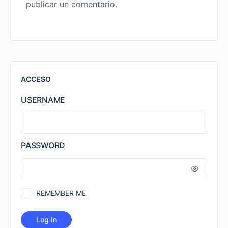
publicar un comentario.
ACCESO
USERNAME
PASSWORD
REMEMBER ME