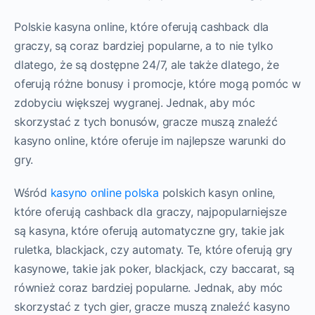
Polskie kasyna online, które oferują cashback dla
graczy, są coraz bardziej popularne, a to nie tylko
dlatego, że są dostępne 24/7, ale także dlatego, że
oferują różne bonusy i promocje, które mogą pomóc w
zdobyciu większej wygranej. Jednak, aby móc
skorzystać z tych bonusów, gracze muszą znaleźć
kasyno online, które oferuje im najlepsze warunki do
gry.
Wśród
kasyno online polska
polskich kasyn online,
które oferują cashback dla graczy, najpopularniejsze
są kasyna, które oferują automatyczne gry, takie jak
ruletka, blackjack, czy automaty. Te, które oferują gry
kasynowe, takie jak poker, blackjack, czy baccarat, są
również coraz bardziej popularne. Jednak, aby móc
skorzystać z tych gier, gracze muszą znaleźć kasyno