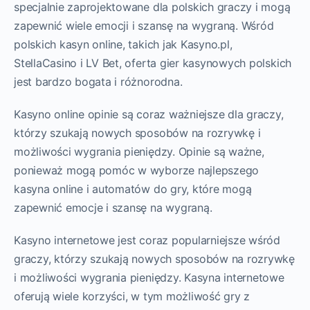
specjalnie zaprojektowane dla polskich graczy i mogą
zapewnić wiele emocji i szansę na wygraną. Wśród
polskich kasyn online, takich jak Kasyno.pl,
StellaCasino i LV Bet, oferta gier kasynowych polskich
jest bardzo bogata i różnorodna.
Kasyno online opinie są coraz ważniejsze dla graczy,
którzy szukają nowych sposobów na rozrywkę i
możliwości wygrania pieniędzy. Opinie są ważne,
ponieważ mogą pomóc w wyborze najlepszego
kasyna online i automatów do gry, które mogą
zapewnić emocje i szansę na wygraną.
Kasyno internetowe jest coraz popularniejsze wśród
graczy, którzy szukają nowych sposobów na rozrywkę
i możliwości wygrania pieniędzy. Kasyna internetowe
oferują wiele korzyści, w tym możliwość gry z