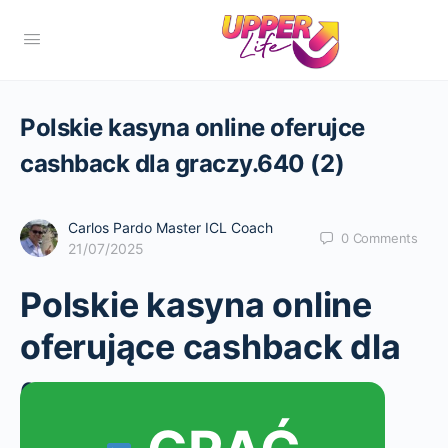
Polskie kasyna online oferujce
cashback dla graczy.640 (2)
Carlos Pardo Master ICL Coach
0
Comments
21/07/2025
Polskie kasyna online
oferujące cashback dla
graczy