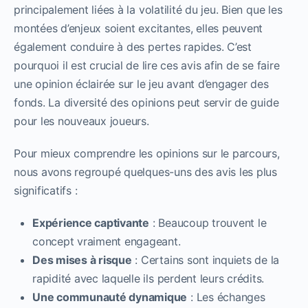
principalement liées à la volatilité du jeu. Bien que les
montées d’enjeux soient excitantes, elles peuvent
également conduire à des pertes rapides. C’est
pourquoi il est crucial de lire ces avis afin de se faire
une opinion éclairée sur le jeu avant d’engager des
fonds. La diversité des opinions peut servir de guide
pour les nouveaux joueurs.
Pour mieux comprendre les opinions sur le parcours,
nous avons regroupé quelques-uns des avis les plus
significatifs :
Expérience captivante
: Beaucoup trouvent le
concept vraiment engageant.
Des mises à risque
: Certains sont inquiets de la
rapidité avec laquelle ils perdent leurs crédits.
Une communauté dynamique
: Les échanges