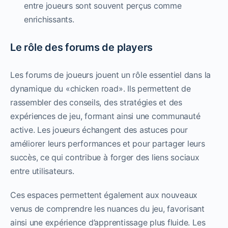
entre joueurs sont souvent perçus comme
enrichissants.
Le rôle des forums de players
Les forums de joueurs jouent un rôle essentiel dans la
dynamique du «chicken road». Ils permettent de
rassembler des conseils, des stratégies et des
expériences de jeu, formant ainsi une communauté
active. Les joueurs échangent des astuces pour
améliorer leurs performances et pour partager leurs
succès, ce qui contribue à forger des liens sociaux
entre utilisateurs.
Ces espaces permettent également aux nouveaux
venus de comprendre les nuances du jeu, favorisant
ainsi une expérience d’apprentissage plus fluide. Les