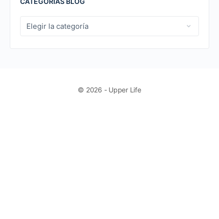
CATEGORIAS BLOG
CATEGORIAS
BLOG
© 2026 - Upper Life