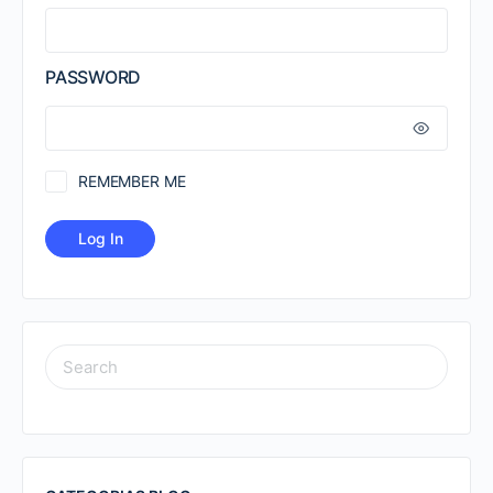
PASSWORD
REMEMBER ME
SEARCH
FOR: