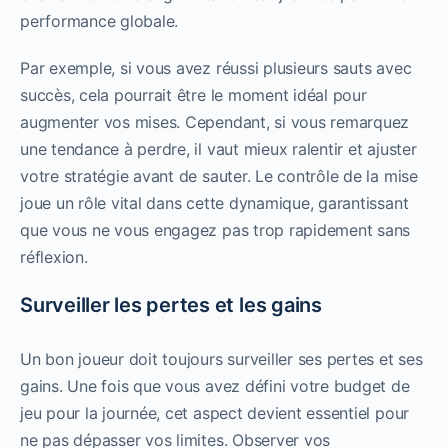
performance globale.
Par exemple, si vous avez réussi plusieurs sauts avec
succès, cela pourrait être le moment idéal pour
augmenter vos mises. Cependant, si vous remarquez
une tendance à perdre, il vaut mieux ralentir et ajuster
votre stratégie avant de sauter. Le contrôle de la mise
joue un rôle vital dans cette dynamique, garantissant
que vous ne vous engagez pas trop rapidement sans
réflexion.
Surveiller les pertes et les gains
Un bon joueur doit toujours surveiller ses pertes et ses
gains. Une fois que vous avez défini votre budget de
jeu pour la journée, cet aspect devient essentiel pour
ne pas dépasser vos limites. Observer vos