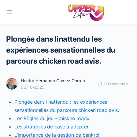
Plongée dans linattendu les
expériences sensationnelles du
parcours chicken road avis.
Hector Hernando Gomez Correa
0
Comments
06/10/2025
Plongée dans linattendu : les expériences
sensationnelles du parcours chicken road avis.
Les Règles du jeu «chicken road»
Les stratégies de base à adopter
L’importance de la gestion de bankroll