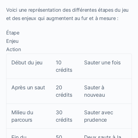
Voici une représentation des différentes étapes du jeu
et des enjeux qui augmentent au fur et à mesure :
Étape
Enjeu
Action
Début du jeu
10
Sauter une fois
crédits
Après un saut
20
Sauter à
crédits
nouveau
Milieu du
30
Sauter avec
parcours
crédits
prudence
Fin du
50
Deux sauts à la