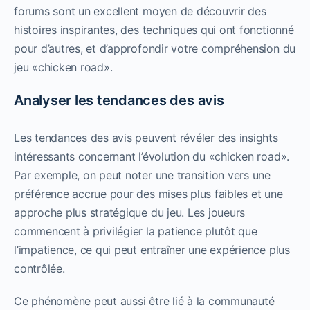
forums sont un excellent moyen de découvrir des
histoires inspirantes, des techniques qui ont fonctionné
pour d’autres, et d’approfondir votre compréhension du
jeu «chicken road».
Analyser les tendances des avis
Les tendances des avis peuvent révéler des insights
intéressants concernant l’évolution du «chicken road».
Par exemple, on peut noter une transition vers une
préférence accrue pour des mises plus faibles et une
approche plus stratégique du jeu. Les joueurs
commencent à privilégier la patience plutôt que
l’impatience, ce qui peut entraîner une expérience plus
contrôlée.
Ce phénomène peut aussi être lié à la communauté