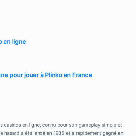
o en ligne
igne pour jouer à Plinko en France
es casinos en ligne, connu pour son gameplay simple et
eu de hasard a été lancé en 1985 et a rapidement gagné en