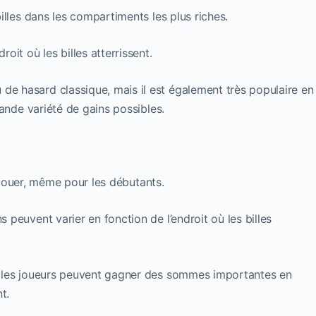
 billes dans les compartiments les plus riches.
roit où les billes atterrissent.
de hasard classique, mais il est également très populaire en
grande variété de gains possibles.
e à jouer, même pour les débutants.
s peuvent varier en fonction de l’endroit où les billes
ar les joueurs peuvent gagner des sommes importantes en
t.