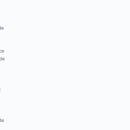
de
ce
 de
t
de