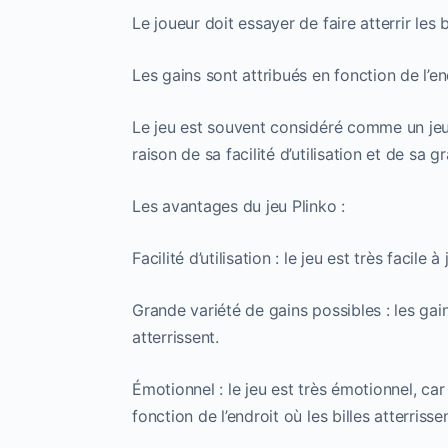
Le joueur doit essayer de faire atterrir les
Les gains sont attribués en fonction de l’end
Le jeu est souvent considéré comme un jeu 
raison de sa facilité d’utilisation et de sa 
Les avantages du jeu Plinko :
Facilité d’utilisation : le jeu est très facil
Grande variété de gains possibles : les gain
atterrissent.
Émotionnel : le jeu est très émotionnel, c
fonction de l’endroit où les billes atterrissen