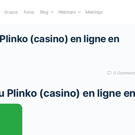
Grupos
Foros
Blog
Webinars
Meetings
 Plinko (casino) en ligne en
0
Comment
u Plinko (casino) en ligne e