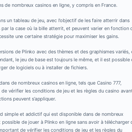
dans de nombreux casinos en ligne, y compris en France.
ns un tableau de jeu, avec l’objectif de les faire atterrir dans
par la case où la bille atterrit, et peuvent varier en fonction 
nécessite une certaine stratégie pour maximiser les gains.
ersions de Plinko avec des thèmes et des graphismes variés, 
ndant, le jeu de base est toujours le même, et il est possible
ger de logiciels ou à installer de fichiers.
o dans de nombreux casinos en ligne, tels que Casino 777,
de vérifier les conditions de jeu et les règles du casino avan
tions peuvent s’appliquer.
ard simple et addictif qui est disponible dans de nombreux
t possible de jouer à Plinko en ligne sans avoir à télécharger 
t important de vérifier les conditions de jeu et les règles du