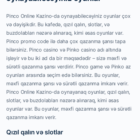
Pinco Online Kazino-da oynayabilecəyiniz oyunlar çox
və dəyişikdir. Bu kafedə, qızıl qalın, slotlar, və
buzdolabları nəzərə alınaraq, kimi əsas oyunlar var.
Pinco promo code ilə daha çox qazanma şansı tapa
bilərsiniz. Pinco casino və Pinko casino adı altında
işləyir və bu iki ad da bir məqsədədir – sizə məxfi və
sürətli qazanma şansı verdirir. Pinco game və Pinko az
oyunları arasında seçim edə bilərsiniz. Bu oyunlar,
məxfi qazanma şansı və sürətli qazanma imkanı verir.
Pinco Online Kazino-da oynayanaq oyunlar, qızıl qalın,
slotlar, və buzdolabları nəzərə alınaraq, kimi əsas
oyunlar var. Bu oyunlar, məxfi qazanma şansı və sürətli
qazanma imkanı verir.
Qızıl qalın və slotlar