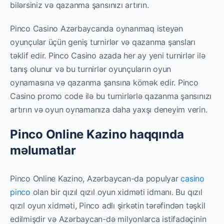
bilərsiniz və qazanma şansınızı artırın.
Pinco Casino Azərbaycanda oynanmaq isteyən
oyunçular üçün geniş turnirlər və qazanma şansları
təklif edir. Pinco Casino azada her ay yeni turnirlər ilə
tanış olunur və bu turnirlər oyunçuların oyun
oynamasına və qazanma şansına kömək edir. Pinco
Casino promo code ilə bu turnirlərlə qazanma şansınızı
artırın və oyun oynamanıza daha yaxşı deneyim verin.
Pinco Online Kazino haqqında
məlumatlar
Pinco Online Kazino, Azərbaycan-da populyar
casino
pinco
olan bir qızıl qızıl oyun xidməti idmanı. Bu qızıl
qızıl oyun xidməti, Pinco adlı şirkətin tərəfindən təşkil
edilmişdir və Azərbaycan-də milyonlarca istifadəçinin