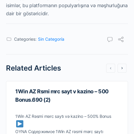
isimlər, bu platformanın populyarlışına və məşhurluğuna
dair bir göstəricidir.
Categories:
Sin Categoría
Related Articles
1Win AZ Rsmi mrc sayt v kazino – 500
Bonus.690 (2)
1Win AZ Rəsmi mərc saytı və kazino – 500% Bonus
OYNA Содержимое 1Win AZ rəsmi mərc saytı