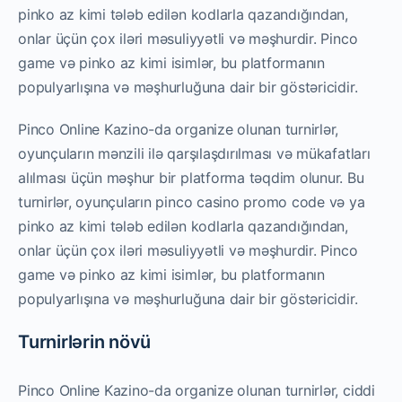
pinko az kimi tələb edilən kodlarla qazandığından,
onlar üçün çox iləri məsuliyyətli və məşhurdir. Pinco
game və pinko az kimi isimlər, bu platformanın
populyarlışına və məşhurluğuna dair bir göstəricidir.
Pinco Online Kazino-da organize olunan turnirlər,
oyunçuların mənzili ilə qarşılaşdırılması və mükafatları
alılması üçün məşhur bir platforma təqdim olunur. Bu
turnirlər, oyunçuların pinco casino promo code və ya
pinko az kimi tələb edilən kodlarla qazandığından,
onlar üçün çox iləri məsuliyyətli və məşhurdir. Pinco
game və pinko az kimi isimlər, bu platformanın
populyarlışına və məşhurluğuna dair bir göstəricidir.
Turnirlərin növü
Pinco Online Kazino-da organize olunan turnirlər, ciddi