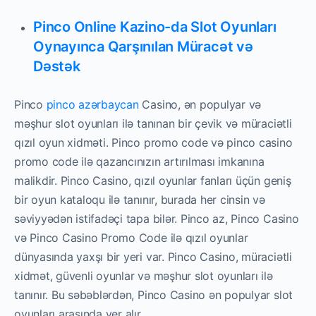
Pinco Online Kazino-da Slot Oyunları
Oynayınca Qarşınılan Müracət və
Dəstək
Pinco
pinco azərbaycan
Casino, ən populyar və
məşhur slot oyunları ilə tanınan bir çevik və müraciətli
qızıl oyun xidməti. Pinco promo code və pinco casino
promo code ilə qazancınızın artırılması imkanına
malikdir. Pinco Casino, qızıl oyunlar fanları üçün geniş
bir oyun kataloqu ilə tanınır, burada her cinsin və
səviyyədən istifadəçi tapa bilər. Pinco az, Pinco Casino
və Pinco Casino Promo Code ilə qızıl oyunlar
dünyasında yaxşı bir yeri var. Pinco Casino, müraciətli
xidmət, güvenli oyunlar və məşhur slot oyunları ilə
tanınır. Bu səbəblərdən, Pinco Casino ən populyar slot
oyunları arasında yer alır.