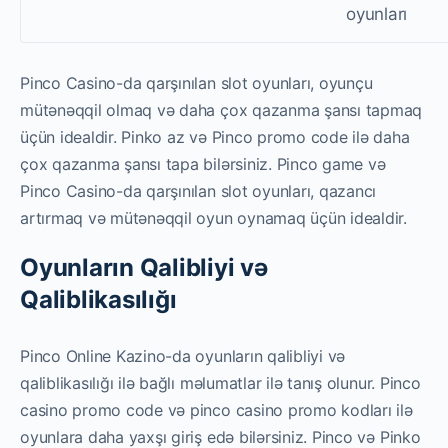
oyunları
Pinco Casino-da qarşınılan slot oyunları, oyunçu
mütənəqqil olmaq və daha çox qazanma şansı tapmaq
üçün idealdir. Pinko az və Pinco promo code ilə daha
çox qazanma şansı tapa bilərsiniz. Pinco game və
Pinco Casino-da qarşınılan slot oyunları, qazancı
artırmaq və mütənəqqil oyun oynamaq üçün idealdir.
Oyunların Qalibliyi və
Qaliblikasılığı
Pinco Online Kazino-da oyunların qalibliyi və
qaliblikasılığı ilə bağlı məlumatlar ilə tanış olunur. Pinco
casino promo code və pinco casino promo kodları ilə
oyunlara daha yaxşı giriş edə bilərsiniz. Pinco və Pinko