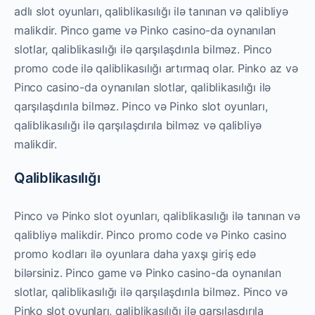
adlı slot oyunları, qaliblikasılığı ilə tanınan və qalibliyə
malikdir. Pinco game və Pinko casino-da oynanılan
slotlar, qaliblikasılığı ilə qarşılaşdırıla bilməz. Pinco
promo code ilə qaliblikasılığı artırmaq olar. Pinko az və
Pinco casino-da oynanılan slotlar, qaliblikasılığı ilə
qarşılaşdırıla bilməz. Pinco və Pinko slot oyunları,
qaliblikasılığı ilə qarşılaşdırıla bilməz və qalibliyə
malikdir.
Qaliblikasılığı
Pinco və Pinko slot oyunları, qaliblikasılığı ilə tanınan və
qalibliyə malikdir. Pinco promo code və Pinko casino
promo kodları ilə oyunlara daha yaxşı giriş edə
bilərsiniz. Pinco game və Pinko casino-da oynanılan
slotlar, qaliblikasılığı ilə qarşılaşdırıla bilməz. Pinco və
Pinko slot oyunları, qaliblikasılığı ilə qarşılaşdırıla