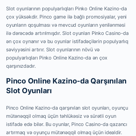
Slot oyunlarının populyarlıqları Pinko Online Kazino-da
çox yüksəkdir. Pinco game ilə bağlı promosiyalar, yeni
oyunların qoşulması və mevcud oyunların yenilənməsi
ilə dərəcədə artırılmışdır. Slot oyunları Pinko Casino-da
ən çox oynanır və bu oyunlar istifadəçilərin populyarlıq
səviyyəsini artırır. Slot oyunlarının növü və
populyarlıqları Pinko Online Kazino-da ən çox
qarşınızdadır.
Pinco Online Kazino-da Qarşınılan
Slot Oyunları
Pinco Online Kazino-da qarşınılan slot oyunları, oyunçu
mütənəqqil olmaq üçün təhlükəsiz və sürətli oyun
istifadə edə bilər. Bu oyunlar, Pinco Casino-da qazancı
artırmaq və oyunçu mütənəqqil olmaq üçün idealdir.