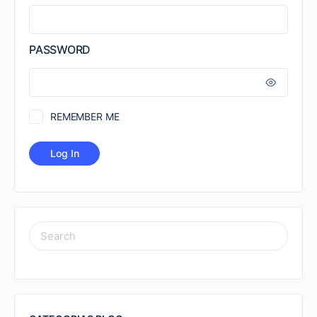
PASSWORD
REMEMBER ME
SEARCH
FOR: