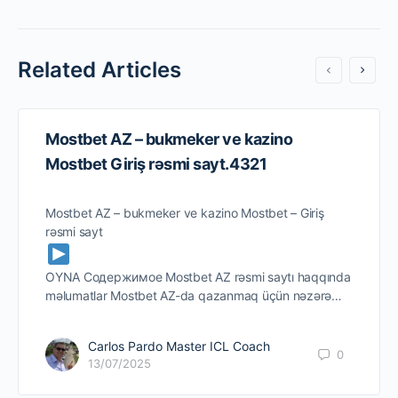
Related Articles
Mostbet AZ – bukmeker ve kazino
Mostbet Giriş rəsmi sayt.4321
Mostbet AZ – bukmeker ve kazino Mostbet – Giriş
rəsmi sayt
OYNA Содержимое Mostbet AZ rəsmi saytı haqqında
məlumatlar Mostbet AZ-da qazanmaq üçün nəzərə…
Carlos Pardo Master ICL Coach
0
13/07/2025