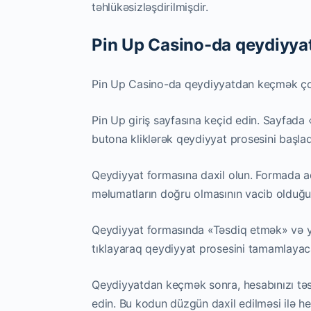
təhlükəsizləşdirilmişdir.
Pin Up Casino-da qeydiyy
Pin Up Casino-da qeydiyyatdan keçmək çox r
Pin Up giriş sayfasına keçid edin. Sayfad
butona kliklərək qeydiyyat prosesini başlad
Qeydiyyat formasına daxil olun. Formada adın
məlumatların doğru olmasının vacib olduğ
Qeydiyyat formasında «Təsdiq etmək» və 
tıklayaraq qeydiyyat prosesini tamamlayac
Qeydiyyatdan keçmək sonra, hesabınızı təs
edin. Bu kodun düzgün daxil edilməsi ilə he