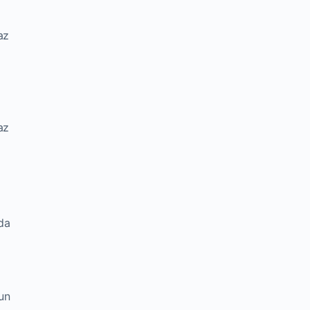
az
az
da
un