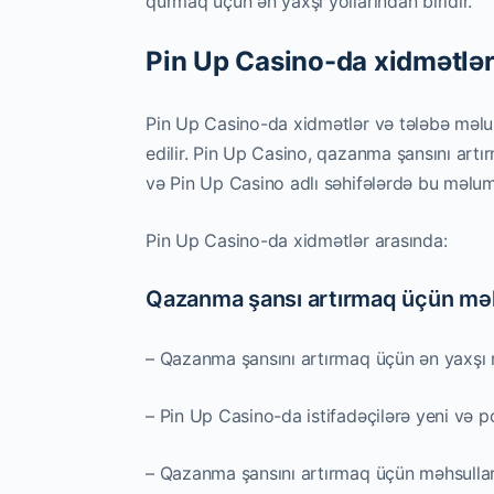
qurmaq üçün ən yaxşı yollarından biridir.
Pin Up Casino-da xidmətlər
Pin Up Casino-da xidmətlər və tələbə məlum
edilir. Pin Up Casino, qazanma şansını artı
və Pin Up Casino adlı səhifələrdə bu məlum
Pin Up Casino-da xidmətlər arasında:
Qazanma şansı artırmaq üçün məh
– Qazanma şansını artırmaq üçün ən yaxşı m
– Pin Up Casino-da istifadəçilərə yeni və p
– Qazanma şansını artırmaq üçün məhsulları