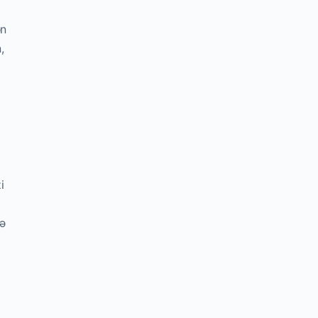
ən
,
i
də