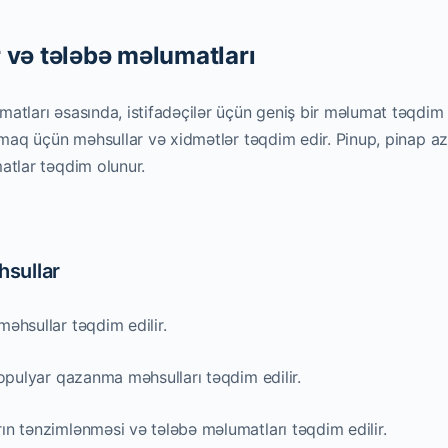
 və tələbə məlumatları
atları əsasında, istifadəçilər üçün geniş bir məlumat təqdim
rmaq üçün məhsullar və xidmətlər təqdim edir. Pinup, pinap a
atlar təqdim olunur.
sullar
əhsullar təqdim edilir.
opulyar qazanma məhsulları təqdim edilir.
n tənzimlənməsi və tələbə məlumatları təqdim edilir.