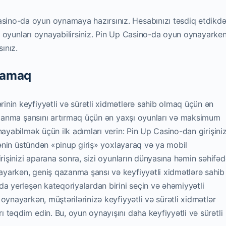
ino-da oyun oynamaya hazırsınız. Hesabınızı təsdiq etdikd
niz oyunları oynayabilirsiniz. Pin Up Casino-da oyun oynayarken
ınız.
namaq
nin keyfiyyətli və sürətli xidmətlərə sahib olmaq üçün ən
qazanma şansını artırmaq üçün ən yaxşı oyunları və maksimum
nayabilmək üçün ilk adımları verin: Pin Up Casino-dan girişiniz
ifənin üstündən «pinup giriş» yoxlayaraq və ya mobil
irişinizi aparana sonra, sizi oyunların dünyasına həmin səhifə
yarkən, geniş qazanma şansı və keyfiyyətli xidmətlərə sahib
da yerləşən kateqoriyalardan birini seçin və əhəmiyyətli
oynayarkən, müştərilərinizə keyfiyyətli və sürətli xidmətlər
 təqdim edin. Bu, oyun oynayışını daha keyfiyyətli və sürətli