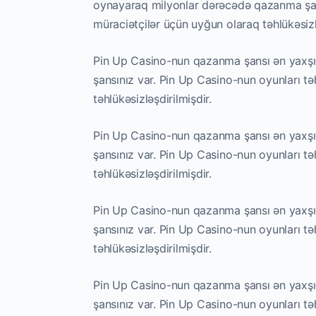
oynayaraq milyonlar dərəcədə qazanma şans
müraciətçilər üçün uyğun olaraq təhlükəsizlə
Pin Up Casino-nun qazanma şansı ən yaxş
şansınız var. Pin Up Casino-nun oyunları tə
təhlükəsizləşdirilmişdir.
Pin Up Casino-nun qazanma şansı ən yaxş
şansınız var. Pin Up Casino-nun oyunları tə
təhlükəsizləşdirilmişdir.
Pin Up Casino-nun qazanma şansı ən yaxş
şansınız var. Pin Up Casino-nun oyunları tə
təhlükəsizləşdirilmişdir.
Pin Up Casino-nun qazanma şansı ən yaxş
şansınız var. Pin Up Casino-nun oyunları tə