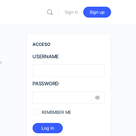
Sign in
Sign up
ACCESO
USERNAME
s
PASSWORD
REMEMBER ME