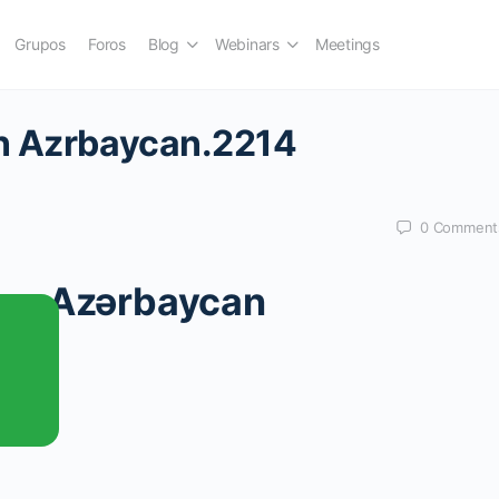
Grupos
Foros
Blog
Webinars
Meetings
yn Azrbaycan.2214
0
Comment
ayn Azərbaycan