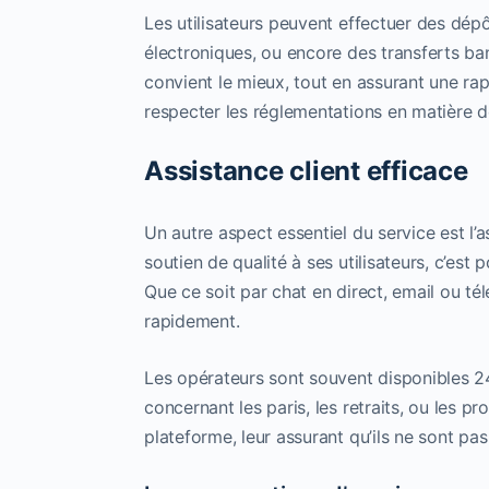
Les utilisateurs peuvent effectuer des dépôt
électroniques, ou encore des transferts ban
convient le mieux, tout en assurant une rap
respecter les réglementations en matière d
Assistance client efficace
Un autre aspect essentiel du service est l
soutien de qualité à ses utilisateurs, c’es
Que ce soit par chat en direct, email ou tél
rapidement.
Les opérateurs sont souvent disponibles 24
concernant les paris, les retraits, ou les p
plateforme, leur assurant qu’ils ne sont pas