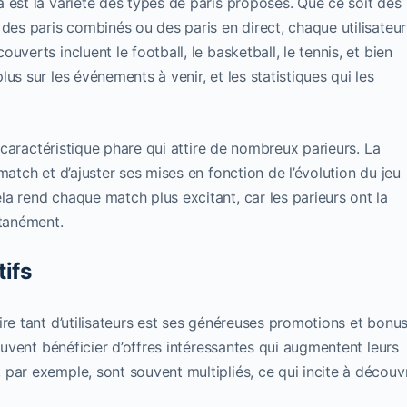
 est la variété des types de paris proposés. Que ce soit des
des paris combinés ou des paris en direct, chaque utilisateur
verts incluent le football, le basketball, le tennis, et bien
us sur les événements à venir, et les statistiques qui les
e caractéristique phare qui attire de nombreux parieurs. La
match et d’ajuster ses mises en fonction de l’évolution du jeu
a rend chaque match plus excitant, car les parieurs ont la
ntanément.
ifs
re tant d’utilisateurs est ses généreuses promotions et bonus
peuvent bénéficier d’offres intéressantes qui augmentent leurs
par exemple, sont souvent multipliés, ce qui incite à découvr