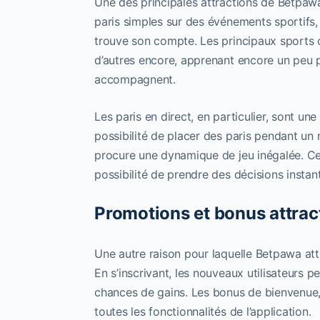
Une des principales attractions de Betpawa
paris simples sur des événements sportifs, 
trouve son compte. Les principaux sports cou
d’autres encore, apprenant encore un peu pl
accompagnent.
Les paris en direct, en particulier, sont un
possibilité de placer des paris pendant un 
procure une dynamique de jeu inégalée. Cel
possibilité de prendre des décisions insta
Promotions et bonus attract
Une autre raison pour laquelle Betpawa atti
En s’inscrivant, les nouveaux utilisateurs 
chances de gains. Les bonus de bienvenue, 
toutes les fonctionnalités de l’application.