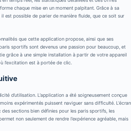
en temps réel, les statistiques détaillées et des offres
sforme chaque mise en un moment palpitant. Grâce à sa
il est possible de parier de manière fluide, que ce soit sur
nnalités que cette application propose, ainsi que ses
s paris sportifs sont devenus une passion pour beaucoup, et
tie grâce à une simple installation à partir de votre appareil
ù l’excitation est à portée de clic.
uitive
ité d’utilisation. L’application a été soigneusement conçue
 moins expérimentés puissent naviguer sans difficulté. L’écran
 des sections bien définies pour les paris sportifs, les
a permet non seulement de rendre l’expérience agréable, mais