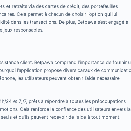
s et retraits via des cartes de crédit, des portefeuilles
caires. Cela permet à chacun de choisir l’option qui lui
idité dans les transactions. De plus, Betpawa s’est engagé à
e jeux responsables.
’assistance client. Betpawa comprend l’importance de fournir 
t pourquoi l’application propose divers canaux de communicatio
éphone, les utilisateurs peuvent obtenir l’aide nécessaire
h/24 et 7j/7, prêts à répondre à toutes les préoccupations
romotions. Cela renforce la confiance des utilisateurs envers la
 seuls et qu’ils peuvent recevoir de l’aide à tout moment.