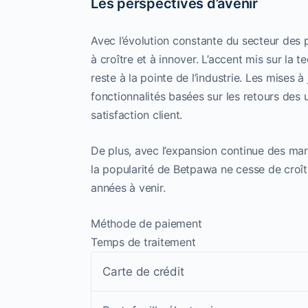
Les perspectives d’avenir
Avec l’évolution constante du secteur des 
à croître et à innover. L’accent mis sur la t
reste à la pointe de l’industrie. Les mises à
fonctionnalités basées sur les retours des 
satisfaction client.
De plus, avec l’expansion continue des marc
la popularité de Betpawa ne cesse de croître
années à venir.
Méthode de paiement
Temps de traitement
Carte de crédit