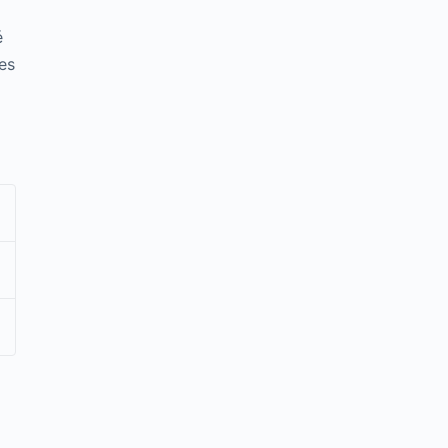
é
des