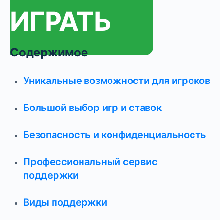
ИГРАТЬ
Содержимое
Уникальные возможности для игроков
Большой выбор игр и ставок
Безопасность и конфиденциальность
Профессиональный сервис
поддержки
Виды поддержки