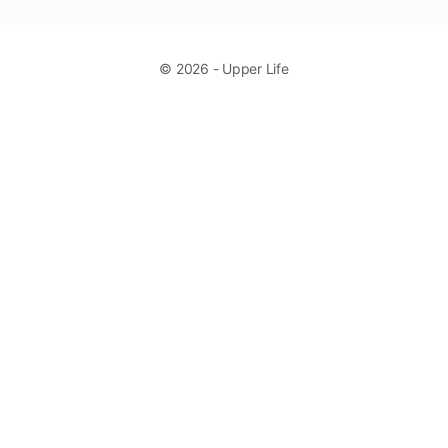
© 2026 - Upper Life