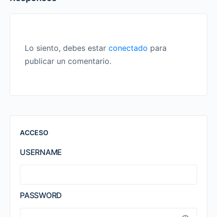
Lo siento, debes estar
conectado
para
publicar un comentario.
ACCESO
USERNAME
PASSWORD