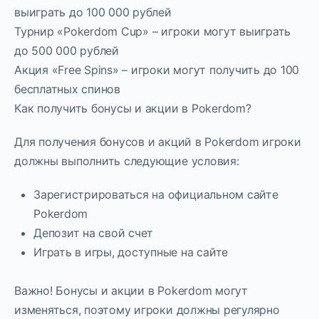
выиграть до 100 000 рублей
Турнир «Pokerdom Cup» – игроки могут выиграть
до 500 000 рублей
Акция «Free Spins» – игроки могут получить до 100
бесплатных спинов
Как получить бонусы и акции в Pokerdom?
Для получения бонусов и акций в Pokerdom игроки
должны выполнить следующие условия:
Зарегистрироваться на официальном сайте
Pokerdom
Депозит на свой счет
Играть в игры, доступные на сайте
Важно! Бонусы и акции в Pokerdom могут
изменяться, поэтому игроки должны регулярно