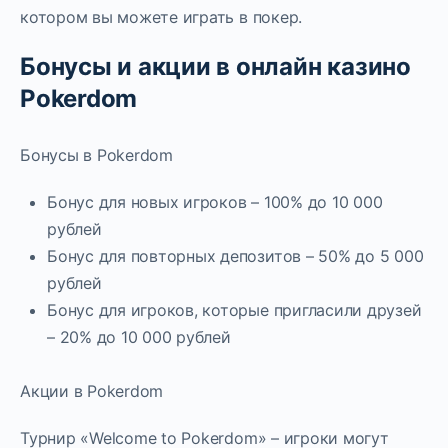
котором вы можете играть в покер.
Бонусы и акции в онлайн казино
Pokerdom
Бонусы в Pokerdom
Бонус для новых игроков – 100% до 10 000
рублей
Бонус для повторных депозитов – 50% до 5 000
рублей
Бонус для игроков, которые пригласили друзей
– 20% до 10 000 рублей
Акции в Pokerdom
Турнир «Welcome to Pokerdom» – игроки могут