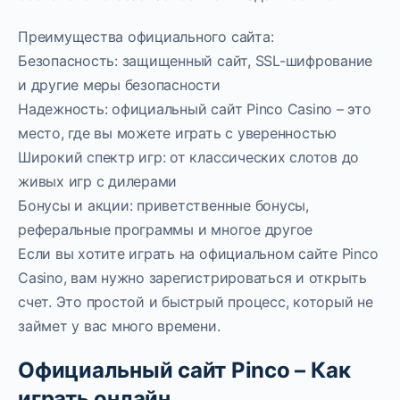
Преимущества официального сайта:
Безопасность: защищенный сайт, SSL-шифрование
и другие меры безопасности
Надежность: официальный сайт Pinco Casino – это
место, где вы можете играть с уверенностью
Широкий спектр игр: от классических слотов до
живых игр с дилерами
Бонусы и акции: приветственные бонусы,
реферальные программы и многое другое
Если вы хотите играть на официальном сайте Pinco
Casino, вам нужно зарегистрироваться и открыть
счет. Это простой и быстрый процесс, который не
займет у вас много времени.
Официальный сайт Pinco – Как
играть онлайн