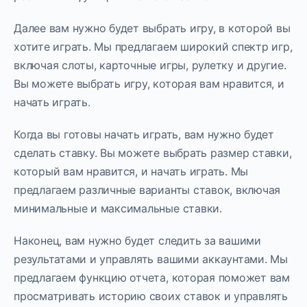
Далее вам нужно будет выбрать игру, в которой вы
хотите играть. Мы предлагаем широкий спектр игр,
включая слоты, карточные игры, рулетку и другие.
Вы можете выбрать игру, которая вам нравится, и
начать играть.
Когда вы готовы начать играть, вам нужно будет
сделать ставку. Вы можете выбрать размер ставки,
который вам нравится, и начать играть. Мы
предлагаем различные варианты ставок, включая
минимальные и максимальные ставки.
Наконец, вам нужно будет следить за вашими
результатами и управлять вашими аккаунтами. Мы
предлагаем функцию отчета, которая поможет вам
просматривать историю своих ставок и управлять