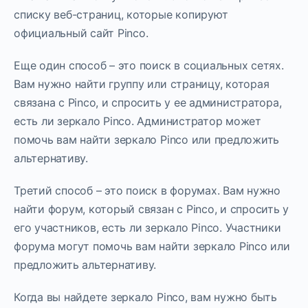
списку веб-страниц, которые копируют
официальный сайт Pinco.
Еще один способ – это поиск в социальных сетях.
Вам нужно найти группу или страницу, которая
связана с Pinco, и спросить у ее администратора,
есть ли зеркало Pinco. Администратор может
помочь вам найти зеркало Pinco или предложить
альтернативу.
Третий способ – это поиск в форумах. Вам нужно
найти форум, который связан с Pinco, и спросить у
его участников, есть ли зеркало Pinco. Участники
форума могут помочь вам найти зеркало Pinco или
предложить альтернативу.
Когда вы найдете зеркало Pinco, вам нужно быть