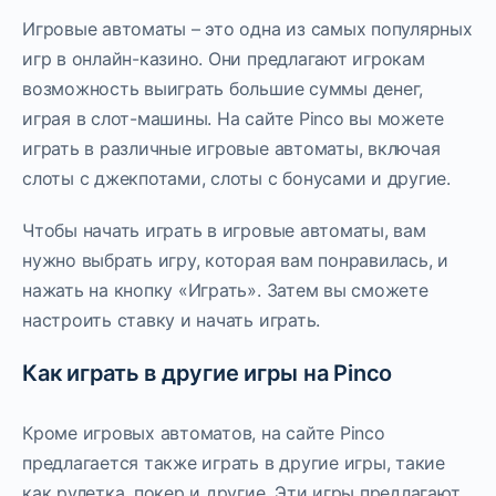
Игровые автоматы – это одна из самых популярных
игр в онлайн-казино. Они предлагают игрокам
возможность выиграть большие суммы денег,
играя в слот-машины. На сайте Pinco вы можете
играть в различные игровые автоматы, включая
слоты с джекпотами, слоты с бонусами и другие.
Чтобы начать играть в игровые автоматы, вам
нужно выбрать игру, которая вам понравилась, и
нажать на кнопку «Играть». Затем вы сможете
настроить ставку и начать играть.
Как играть в другие игры на Pinco
Кроме игровых автоматов, на сайте Pinco
предлагается также играть в другие игры, такие
как рулетка, покер и другие. Эти игры предлагают