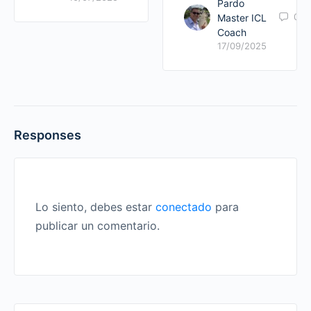
Pardo
0
Master ICL
Coach
17/09/2025
Responses
Lo siento, debes estar
conectado
para
publicar un comentario.