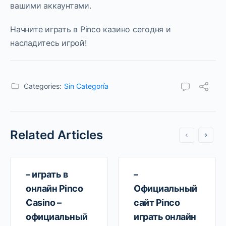
вашими аккаунтами.
Начните играть в Pinco казино сегодня и
насладитесь игрой!
Categories:
Sin Categoría
Related Articles
– играть в
–
онлайн Pinco
Официальный
Casino –
сайт Pinco
официальный
играть онлайн