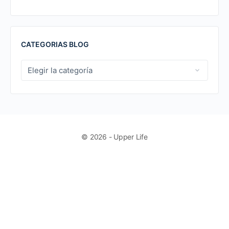
CATEGORIAS BLOG
CATEGORIAS
BLOG
© 2026 - Upper Life