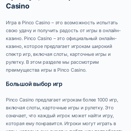
Casino
Игра в Pinco Casino – это возможность испытать
свою удачу и получить радость от игры в онлайн-
казино. Pinco Casino – это официальный онлайн-
казино, которое предлагает игрокам широкий
спектр игр, включая слоты, карточные игры и
рулетку. В этом разделе мы рассмотрим
преимущества игры в Pinco Casino.
Большой выбор игр
Pinco Casino предлагает игрокам более 1000 игр,
включая слоты, карточные игры и рулетку. Это
означает, что каждый игрок может найти игру,
которая ему понравится. Игроки могут играть в