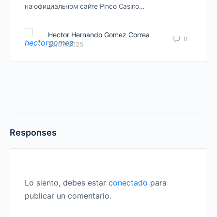
на официальном сайте Pinco Casino…
Hector Hernando Gomez Correa
0
28/07/2025
Responses
Lo siento, debes estar
conectado
para
publicar un comentario.