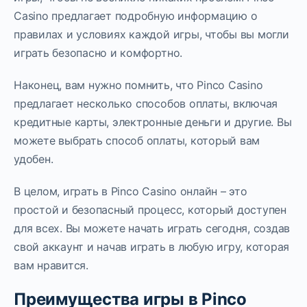
Casino предлагает подробную информацию о
правилах и условиях каждой игры, чтобы вы могли
играть безопасно и комфортно.
Наконец, вам нужно помнить, что Pinco Casino
предлагает несколько способов оплаты, включая
кредитные карты, электронные деньги и другие. Вы
можете выбрать способ оплаты, который вам
удобен.
В целом, играть в Pinco Casino онлайн – это
простой и безопасный процесс, который доступен
для всех. Вы можете начать играть сегодня, создав
свой аккаунт и начав играть в любую игру, которая
вам нравится.
Преимущества игры в Pinco