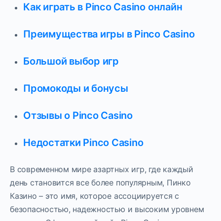
Как играть в Pinco Casino онлайн
Преимущества игры в Pinco Casino
Большой выбор игр
Промокоды и бонусы
Отзывы о Pinco Casino
Недостатки Pinco Casino
В современном мире азартных игр, где каждый
день становится все более популярным, Пинко
Казино – это имя, которое ассоциируется с
безопасностью, надежностью и высоким уровнем