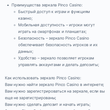
Преимущества зеркала Pinco Casino:
Быстрый доступ к играм и функциям
казино;
Мобильная доступность – игроки могут
играть на смартфонах и планшетах;
Безопасность – зеркало Pinco Casino
обеспечивает безопасность игроков и их
данных;
Удобство – зеркало позволяет игрокам
управлять аккаунтами и делать депозиты;
Как использовать зеркало Pinco Casino:
Вам нужно найти зеркало Pinco Casino в интернете;
Вам нужно зарегистрироваться на зеркале, если вы
еще не зарегистрированы;
Вам нужно сделать депозит и начать играть;