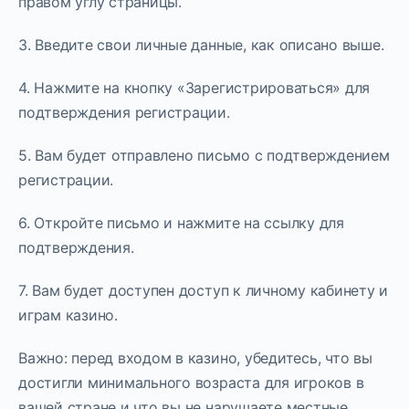
правом углу страницы.
3. Введите свои личные данные, как описано выше.
4. Нажмите на кнопку «Зарегистрироваться» для
подтверждения регистрации.
5. Вам будет отправлено письмо с подтверждением
регистрации.
6. Откройте письмо и нажмите на ссылку для
подтверждения.
7. Вам будет доступен доступ к личному кабинету и
играм казино.
Важно: перед входом в казино, убедитесь, что вы
достигли минимального возраста для игроков в
вашей стране и что вы не нарушаете местные