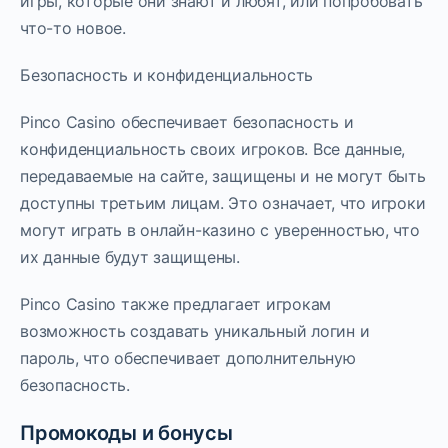
игры, которые они знают и любят, или попробовать
что-то новое.
Безопасность и конфиденциальность
Pinco Casino обеспечивает безопасность и
конфиденциальность своих игроков. Все данные,
передаваемые на сайте, защищены и не могут быть
доступны третьим лицам. Это означает, что игроки
могут играть в онлайн-казино с уверенностью, что
их данные будут защищены.
Pinco Casino также предлагает игрокам
возможность создавать уникальный логин и
пароль, что обеспечивает дополнительную
безопасность.
Промокоды и бонусы