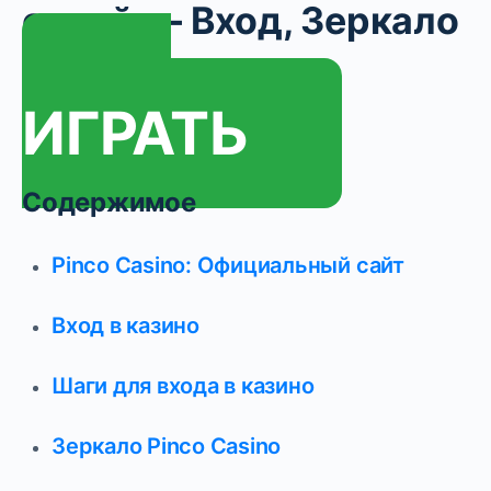
онлайн – Вход, Зеркало
▶️
ИГРАТЬ
Содержимое
Pinco Casino: Официальный сайт
Вход в казино
Шаги для входа в казино
Зеркало Pinco Casino