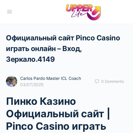
Официальный сайт Pinco Casino
играть онлайн – Вход,
Зеркало.4149
Carlos Pardo Master ICL Coach
0
Comments
03/07/2025
Пинко Казино
Официальный сайт |
Pinco Casino играть