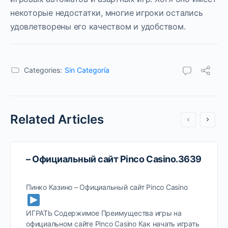
некоторые недостатки, многие игроки остались
удовлетворены его качеством и удобством.
Categories:
Sin Categoría
Related Articles
– Официальный сайт Pinco Casino.3639
Пинко Казино – Официальный сайт Pinco Casino
ИГРАТЬ Содержимое Преимущества игры на
официальном сайте Pinco Casino Как начать играть