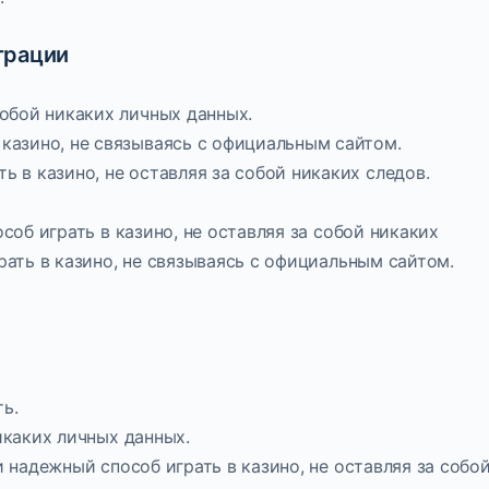
трации
собой никаких личных данных.
 казино, не связываясь с официальным сайтом.
ь в казино, не оставляя за собой никаких следов.
особ играть в казино, не оставляя за собой никаких
грать в казино, не связываясь с официальным сайтом.
ь.
икаких личных данных.
и надежный способ играть в казино, не оставляя за собо