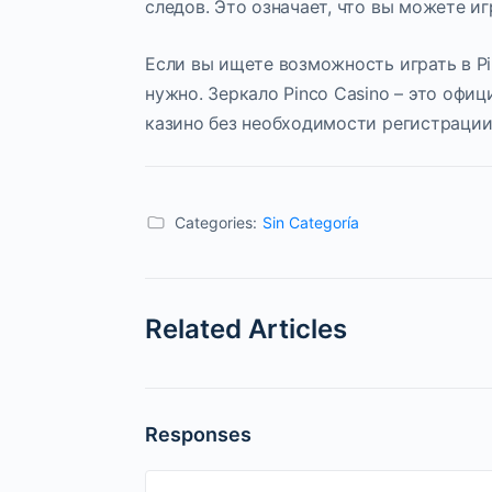
следов. Это означает, что вы можете и
Если вы ищете возможность играть в Pin
нужно. Зеркало Pinco Casino – это офиц
казино без необходимости регистрации
Categories:
Sin Categoría
Related Articles
Responses