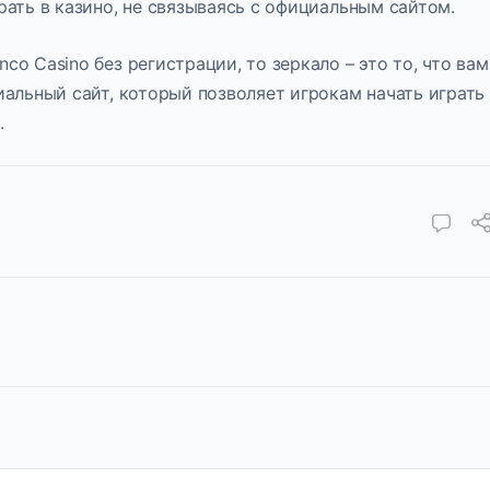
грать в казино, не связываясь с официальным сайтом.
co Casino без регистрации, то зеркало – это то, что вам
иальный сайт, который позволяет игрокам начать играть
.