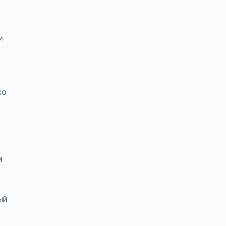
и
ко
и
ый