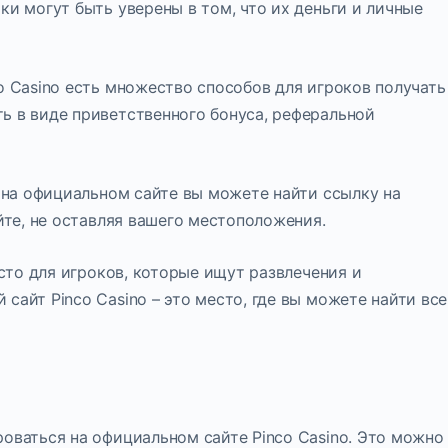
ки могут быть уверены в том, что их деньги и личные
o Casino есть множество способов для игроков получать
ь в виде приветственного бонуса, реферальной
о на официальном сайте вы можете найти ссылку на
айте, не оставляя вашего местоположения.
есто для игроков, которые ищут развлечения и
сайт Pinco Casino – это место, где вы можете найти все
оваться на официальном сайте Pinco Casino. Это можно