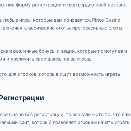
полнив форму регистрации и подтвердив свой возраст.
 любые игры, которые вам понравятся. Pinco Casino
, включая классические слоты, прогрессивные слоты,
грокам различные бонусы и акции, которые помогут вам
ами и увеличить свои шансы на выигрыш.
место для игроков, которые ищут возможность играть
 Регистрации
co Casino без регистрации, то зеркало – это то, что вам
иальный сайт, который позволяет игрокам начать играть
.