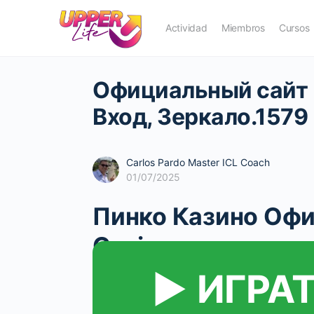
Actividad
Miembros
Cursos
Официальный сайт P
Вход, Зеркало.1579
Carlos Pardo Master ICL Coach
01/07/2025
Пинко Казино Офи
Casino играть онл
▶️ ИГРА