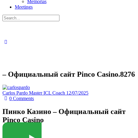
Memorias
Meetings
Search
for:
– Официальный сайт Pinco Casino.8276
Carlos Pardo Master ICL Coach
12/07/2025
0
Comments
Пинко Казино – Официальный сайт
Pinco Casino