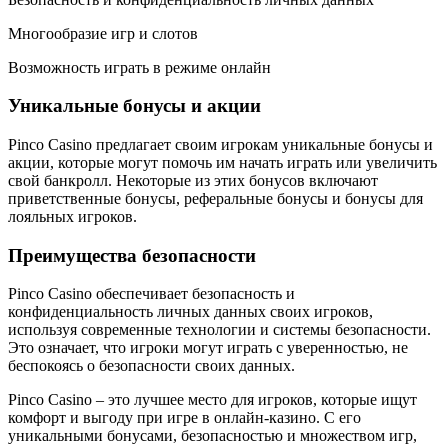
Многообразие игр и слотов
Возможность играть в режиме онлайн
Уникальные бонусы и акции
Pinco Casino предлагает своим игрокам уникальные бонусы и
акции, которые могут помочь им начать играть или увеличить
свой банкролл. Некоторые из этих бонусов включают
приветственные бонусы, реферальные бонусы и бонусы для
лояльных игроков.
Преимущества безопасности
Pinco Casino обеспечивает безопасность и
конфиденциальность личных данных своих игроков,
используя современные технологии и системы безопасности.
Это означает, что игроки могут играть с уверенностью, не
беспокоясь о безопасности своих данных.
Pinco Casino – это лучшее место для игроков, которые ищут
комфорт и выгоду при игре в онлайн-казино. С его
уникальными бонусами, безопасностью и множеством игр,