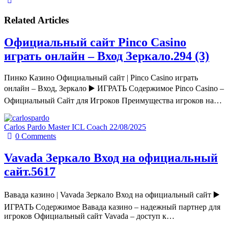
Related Articles
Официальный сайт Pinco Casino
играть онлайн – Вход Зеркало.294 (3)
Пинко Казино Официальный сайт | Pinco Casino играть
онлайн – Вход, Зеркало ▶️ ИГРАТЬ Содержимое Pinco Casino –
Официальный Сайт для Игроков Преимущества игроков на…
Carlos Pardo Master ICL Coach
22/08/2025
0
Comments
Vavada Зеркало Вход на официальный
сайт.5617
Вавада казино | Vavada Зеркало Вход на официальный сайт ▶️
ИГРАТЬ Содержимое Вавада казино – надежный партнер для
игроков Официальный сайт Vavada – доступ к…