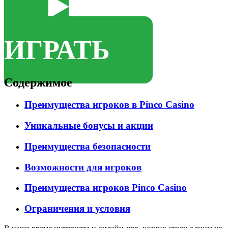
▶️
ИГРАТЬ
Содержимое
Преимущества игроков в Pinco Casino
Уникальные бонусы и акции
Преимущества безопасности
Возможности для игроков
Преимущества игроков Pinco Casino
Ограничения и условия