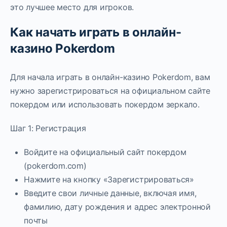
это лучшее место для игроков.
Как начать играть в онлайн-
казино Pokerdom
Для начала играть в онлайн-казино Pokerdom, вам
нужно зарегистрироваться на официальном сайте
покердом или использовать покердом зеркало.
Шаг 1: Регистрация
Войдите на официальный сайт покердом
(pokerdom.com)
Нажмите на кнопку «Зарегистрироваться»
Введите свои личные данные, включая имя,
фамилию, дату рождения и адрес электронной
почты