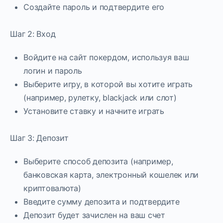
Создайте пароль и подтвердите его
Шаг 2: Вход
Войдите на сайт покердом, используя ваш
логин и пароль
Выберите игру, в которой вы хотите играть
(например, рулетку, blackjack или слот)
Установите ставку и начните играть
Шаг 3: Депозит
Выберите способ депозита (например,
банковская карта, электронный кошелек или
криптовалюта)
Введите сумму депозита и подтвердите
Депозит будет зачислен на ваш счет