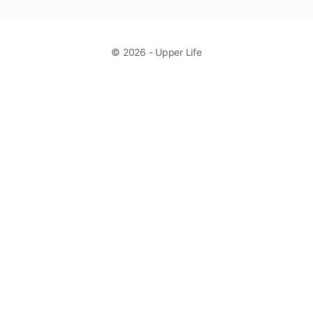
© 2026 - Upper Life