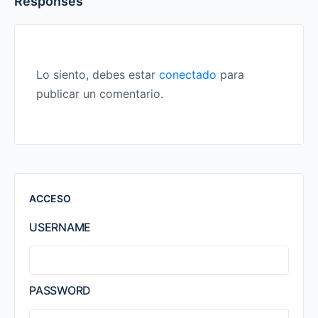
Responses
Lo siento, debes estar
conectado
para
publicar un comentario.
ACCESO
USERNAME
PASSWORD