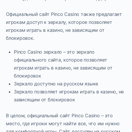
Официальный сайт Pinco Casino также предлагает
игрокам доступ к зеркалу, которое позволяет
игрокам играть в казино, не зависящим от
блокировок.
Pinco Casino зеркало – это зеркало
официального сайта, которое позволяет
игрокам играть в казино, не зависящим от
блокировок
Зеркало доступно на русском языке
Зеркало позволяет игрокам играть в казино, не
зависящим от блокировок
В целом, официальный сайт Pinco Casino – это
место, где игроки могут найти все, что им нужно
для комфортной игры. Сайт доступен на русском