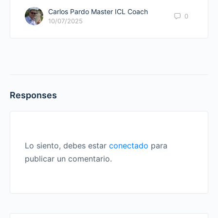
Carlos Pardo Master ICL Coach
0
10/07/2025
Responses
Lo siento, debes estar
conectado
para
publicar un comentario.