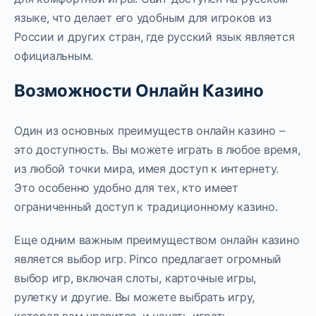
языке, что делает его удобным для игроков из
России и других стран, где русский язык является
официальным.
Возможности Онлайн Казино
Один из основных преимуществ онлайн казино –
это доступность. Вы можете играть в любое время,
из любой точки мира, имея доступ к интернету.
Это особенно удобно для тех, кто имеет
ограниченный доступ к традиционному казино.
Еще одним важным преимуществом онлайн казино
является выбор игр. Pinco предлагает огромный
выбор игр, включая слоты, карточные игры,
рулетку и другие. Вы можете выбрать игру,