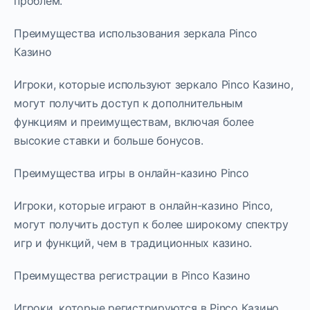
проблем.
Преимущества использования зеркала Pinco
Казино
Игроки, которые используют зеркало Pinco Казино,
могут получить доступ к дополнительным
функциям и преимуществам, включая более
высокие ставки и больше бонусов.
Преимущества игры в онлайн-казино Pinco
Игроки, которые играют в онлайн-казино Pinco,
могут получить доступ к более широкому спектру
игр и функций, чем в традиционных казино.
Преимущества регистрации в Pinco Казино
Игроки, которые регистрируются в Pinco Казино,