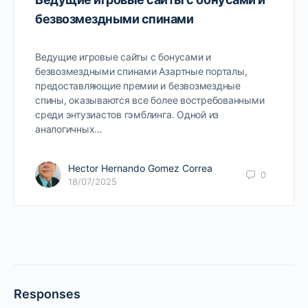
безвозмездными спинами
Ведущие игровые сайты с бонусами и
безвозмездными спинами Азартные порталы,
предоставляющие премии и безвозмездные
спины, оказываются все более востребованными
среди энтузиастов гэмблинга. Одной из
аналогичных…
Hector Hernando Gomez Correa
0
18/07/2025
Responses