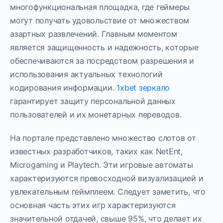
многофункциональная площадка, где геймеры
могут получать удовольствие от множеством
азартных развлечений. Главным моментом
является защищенность и надежность, которые
обеспечиваются за посредством разрешения и
использования актуальных технологий
кодирования информации.
1xbet зеркало
гарантирует защиту персональной данных
пользователей и их монетарных переводов.
На портале представлено множество слотов от
известных разработчиков, таких как NetEnt,
Microgaming и Playtech. Эти игровые автоматы
характеризуются превосходной визуализацией и
увлекательным геймплеем. Следует заметить, что
основная часть этих игр характеризуются
значительной отдачей, свыше 95%, что делает их