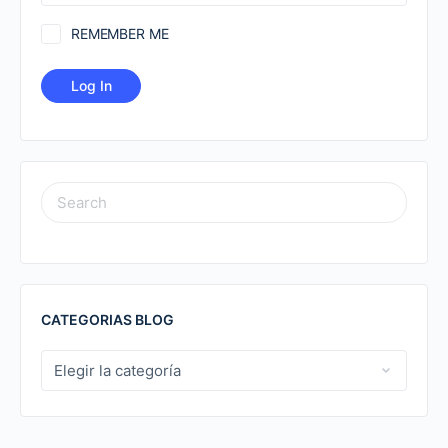
REMEMBER ME
SEARCH
FOR:
CATEGORIAS BLOG
CATEGORIAS
BLOG