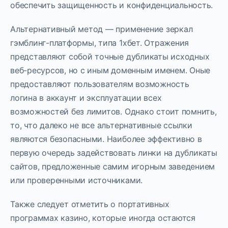
обеспечить защищенность и конфиденциальность.
Альтернативный метод — применение зеркал
гэмблинг-платформы, типа 1хбет. Отражения
представляют собой точные дубликаты исходных
веб-ресурсов, но с иным доменным именем. Оные
предоставляют пользователям возможность
логина в аккаунт и эксплуатации всех
возможностей без лимитов. Однако стоит помнить,
то, что далеко не все альтернативные ссылки
являются безопасными. Наиболее эффективно в
первую очередь задействовать линки на дубликаты
сайтов, предложенные самим игорным заведением
или проверенными источниками.
Также следует отметить о портативных
программах казино, которые иногда остаются