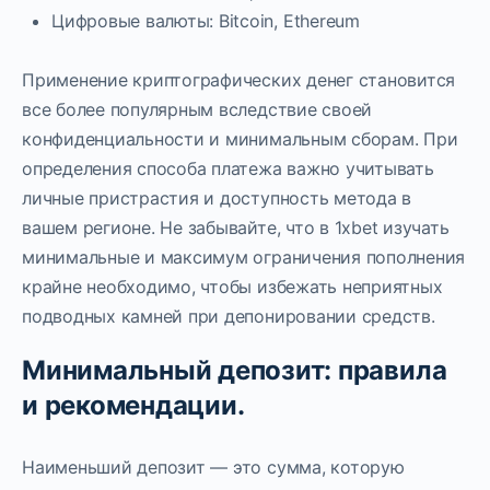
Цифровые валюты: Bitcoin, Ethereum
Применение криптографических денег становится
все более популярным вследствие своей
конфиденциальности и минимальным сборам. При
определения способа платежа важно учитывать
личные пристрастия и доступность метода в
вашем регионе. Не забывайте, что в 1xbet изучать
минимальные и максимум ограничения пополнения
крайне необходимо, чтобы избежать неприятных
подводных камней при депонировании средств.
Минимальный депозит: правила
и рекомендации.
Наименьший депозит — это сумма, которую