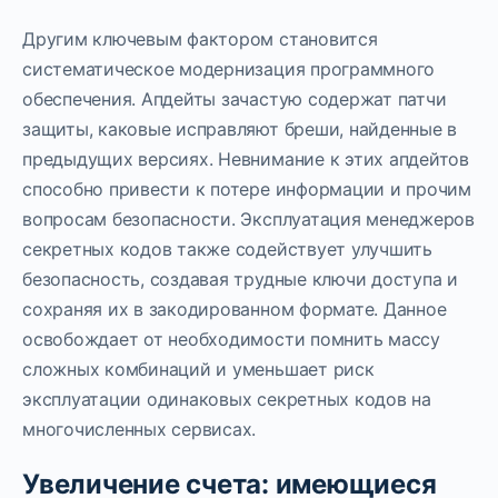
Другим ключевым фактором становится
систематическое модернизация программного
обеспечения. Апдейты зачастую содержат патчи
защиты, каковые исправляют бреши, найденные в
предыдущих версиях. Невнимание к этих апдейтов
способно привести к потере информации и прочим
вопросам безопасности. Эксплуатация менеджеров
секретных кодов также содействует улучшить
безопасность, создавая трудные ключи доступа и
сохраняя их в закодированном формате. Данное
освобождает от необходимости помнить массу
сложных комбинаций и уменьшает риск
эксплуатации одинаковых секретных кодов на
многочисленных сервисах.
Увеличение счета: имеющиеся