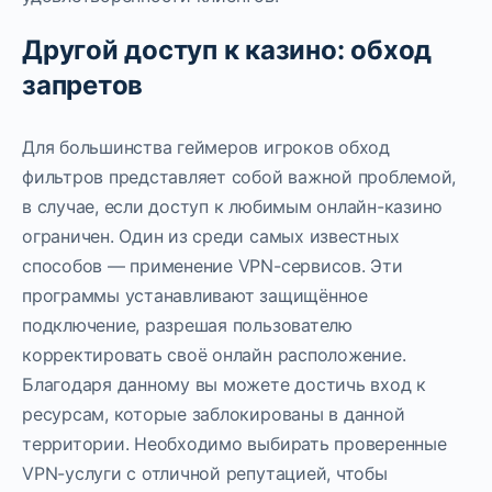
Другой доступ к казино: обход
запретов
Для большинства геймеров игроков обход
фильтров представляет собой важной проблемой,
в случае, если доступ к любимым онлайн-казино
ограничен. Один из среди самых известных
способов — применение VPN-сервисов. Эти
программы устанавливают защищённое
подключение, разрешая пользователю
корректировать своё онлайн расположение.
Благодаря данному вы можете достичь вход к
ресурсам, которые заблокированы в данной
территории. Необходимо выбирать проверенные
VPN-услуги с отличной репутацией, чтобы