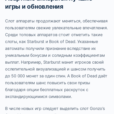
игры и обновления
Слот аппараты продолжают меняться, обеспечивая
пользователям свежие увлекательные впечатления.
Среди топовых аппаратов стоит отметить такие
слоты, как Starburst и Book of Dead. Указанные
автоматы получили признание вследствие их
уникальным бонусам и солидным коэффициентам
выплат. Например, Starburst манит игроков своей
ослепительной визуализацией и шансом получить
до 50 000 монет за один спин. А Book of Dead даёт
пользователям шанс повысить свои призы
благодаря опции бесплатных раскруток с
экспандирующимися символами.
В числе новых игр следует выделить слот Gonzo’s