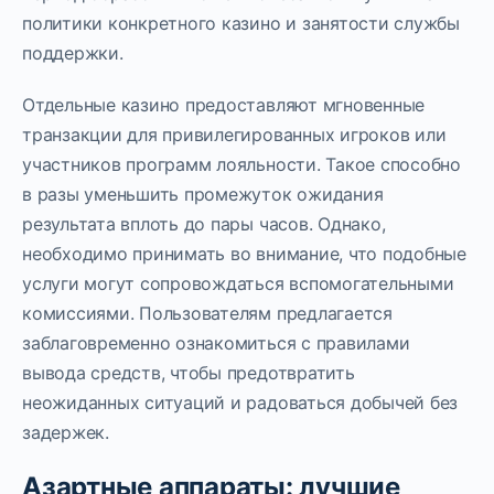
политики конкретного казино и занятости службы
поддержки.
Отдельные казино предоставляют мгновенные
транзакции для привилегированных игроков или
участников программ лояльности. Такое способно
в разы уменьшить промежуток ожидания
результата вплоть до пары часов. Однако,
необходимо принимать во внимание, что подобные
услуги могут сопровождаться вспомогательными
комиссиями. Пользователям предлагается
заблаговременно ознакомиться с правилами
вывода средств, чтобы предотвратить
неожиданных ситуаций и радоваться добычей без
задержек.
Азартные аппараты: лучшие