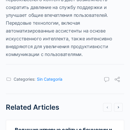
сократить давление на службу поддержки и
улучшает общие впечатления пользователей.
Передовые технологии, включая
автоматизированные ассистенты на основе
искусственного интеллекта, также интенсивно
внедряются для увеличения продуктивности
коммуникации с пользователями.
Categories:
Sin Categoría
Related Articles
Ведущие игровые сайты с бонусами и