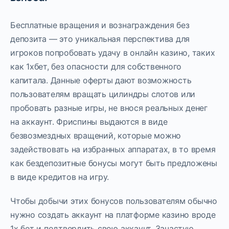
Бесплатные вращения и вознаграждения без
депозита — это уникальная перспектива для
игроков попробовать удачу в онлайн казино, таких
как 1хбет, без опасности для собственного
капитала. Данные оферты дают возможность
пользователям вращать цилиндры слотов или
пробовать разные игры, не внося реальных денег
на аккаунт. Фриспины выдаются в виде
безвозмездных вращений, которые можно
задействовать на избранных аппаратах, в то время
как бездепозитные бонусы могут быть предложены
в виде кредитов на игру.
Чтобы добычи этих бонусов пользователям обычно
нужно создать аккаунт на платформе казино вроде
1х бет и подтвердить свою аккаунт. Зачастую