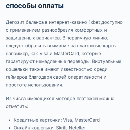
способы оплаты
Депозит баланса в интернет-казино 1xbet доступно
с применением разнообразия комфортных и
защищенных вариантов. В первичную линию,
следует обратить внимание на платежные карты,
например, как Visa и MasterCard, которые
гарантируют немедленные переводы. Виртуальные
кошельки также имеют известностью среди
геймеров благодаря своей оперативности и
простоте использования.
Из числа имеющихся методов платежей можно
отметить:
Кредитные карточки: Visa, MasterCard
Онлайн кошельки: Skrill, Neteller