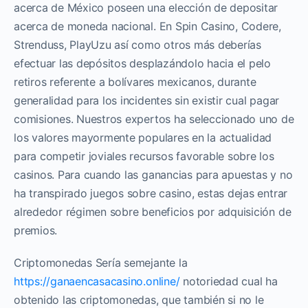
acerca de México poseen una elección de depositar
acerca de moneda nacional.
En Spin Casino, Codere,
Strenduss, PlayUzu así­ como otros más deberías
efectuar las depósitos desplazándolo hacia el pelo
retiros referente a bolívares mexicanos, durante
generalidad para los incidentes sin existir cual pagar
comisiones. Nuestros expertos ha seleccionado uno de
los valores mayormente populares en la actualidad
para competir joviales recursos favorable sobre los
casinos. Para cuando las ganancias para apuestas y no
ha transpirado juegos sobre casino, estas dejas entrar
alrededor régimen sobre beneficios por adquisición de
premios.
Criptomonedas Serí­a semejante la
https://ganaencasacasino.online/
notoriedad cual ha
obtenido las criptomonedas, que también si no le