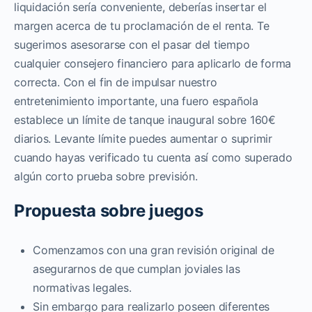
liquidación serí­a conveniente, deberías insertar el
margen acerca de tu proclamación de el renta. Te
sugerimos asesorarse con el pasar del tiempo
cualquier consejero financiero para aplicarlo de forma
correcta. Con el fin de impulsar nuestro
entretenimiento importante, una fuero española
establece un límite de tanque inaugural sobre 160€
diarios. Levante límite puedes aumentar o suprimir
cuando hayas verificado tu cuenta así­ como superado
algún corto prueba sobre previsión.
Propuesta sobre juegos
Comenzamos con una gran revisión original de
asegurarnos de que cumplan joviales las
normativas legales.
Sin embargo para realizarlo poseen diferentes