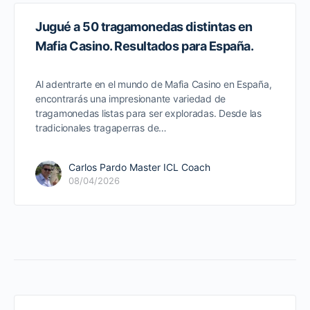
Jugué a 50 tragamonedas distintas en
Mafia Casino. Resultados para España.
Al adentrarte en el mundo de Mafia Casino en España,
encontrarás una impresionante variedad de
tragamonedas listas para ser exploradas. Desde las
tradicionales tragaperras de…
Carlos Pardo Master ICL Coach
08/04/2026