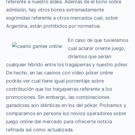
referente a nuestro aldea. Además de el bono sobre
admisión, hay otros bonos extremadamente
esgrimidas referente a otros mercados cual, sobre
Argentina, están prohibidos por normativa.
En caso de que tuviéramos
cual aclarar oriente juego,
diríamos que serían
cualquier híbrido entre los tragaperras y nuestro póker.
De hecho, en las casinos con vídeo póker online
podrás ver cual tiene igual porcentaje sobre
contribución que los tragaperras referente a los
promociones. Sin embargo, las combinaciones
ganadoras son idénticas en los del póker. Probamos y
comparamos en persona los novios operadores sobre
juego online del mercado para ofrecerte noticia
refinada así­ como actualizada.