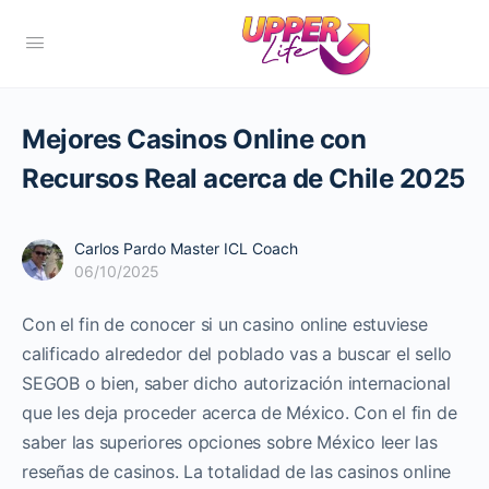
Mejores Casinos Online con
Recursos Real acerca de Chile 2025
Carlos Pardo Master ICL Coach
06/10/2025
Con el fin de conocer si un casino online estuviese
calificado alrededor del poblado vas a buscar el sello
SEGOB o bien, saber dicho autorización internacional
que les deja proceder acerca de México. Con el fin de
saber las superiores opciones sobre México leer las
reseñas de casinos. La totalidad de las casinos online