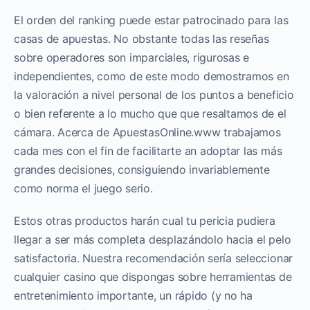
El orden del ranking puede estar patrocinado para las
casas de apuestas. No obstante todas las reseñas
sobre operadores son imparciales, rigurosas e
independientes, como de este modo demostramos en
la valoración a nivel personal de los puntos a beneficio
o bien referente a lo mucho que que resaltamos de el
cámara. Acerca de ApuestasOnline.www trabajamos
cada mes con el fin de facilitarte an adoptar las más
grandes decisiones, consiguiendo invariablemente
como norma el juego serio.
Estos otras productos harán cual tu pericia pudiera
llegar a ser más completa desplazándolo hacia el pelo
satisfactoria. Nuestra recomendación serí­a seleccionar
cualquier casino que dispongas sobre herramientas de
entretenimiento importante, un rápido (y no ha