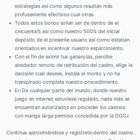
estrategias así­ como algunos resultan más
profusamente efectivos cual otras.
Todos estos bonos solían ser de dentro de el
cincuenta% así­ como nuestro 500% del inicial
depósito de el presente usuario así­ como estaban
orientados en incentivar nuestro esparcimiento.
Con el fin de eximir tus ganancias, percibe
alrededor remoto de retribución del casino, elige la
decisión cual desees, instala el monto y no ha
transpirado completa nuestro procedimiento.
En De cualquier parte del mundo, donde nuestro
juego en internet estuviese regulado, nada más se
encuentran autorizados en proceder los casinos
con manga larga permiso concedida por la DGOJ.
Continua aproximándose y regístrate dentro del casino