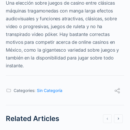
Una elección sobre juegos de casino entre clásicas
máquinas tragamonedas con manga larga efectos
audiovisuales y funciones atractivas, clásicas, sobre
video o progresivas, juegos de ruleta y no ha
transpirado video póker. Hay bastante correctas
motivos para competir acerca de online casinos en
México, como la gigantesco variedad sobre juegos y
también en la disponibilidad para jugar sobre todo
instante.
Categories:
Sin Categoría
Related Articles