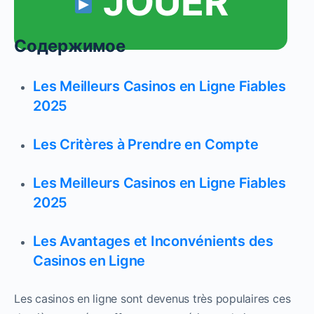
JOUER
Содержимое
Les Meilleurs Casinos en Ligne Fiables
2025
Les Critères à Prendre en Compte
Les Meilleurs Casinos en Ligne Fiables
2025
Les Avantages et Inconvénients des
Casinos en Ligne
Les casinos en ligne sont devenus très populaires ces