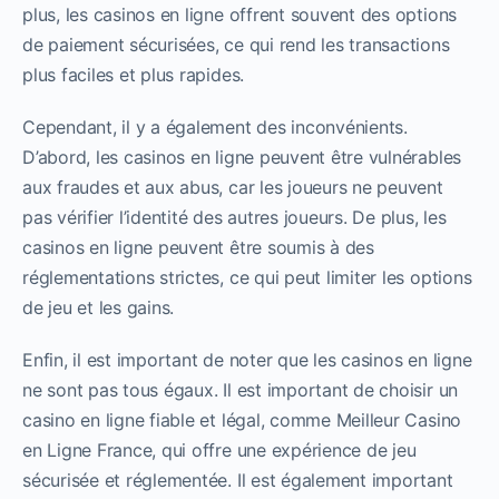
plus, les casinos en ligne offrent souvent des options
de paiement sécurisées, ce qui rend les transactions
plus faciles et plus rapides.
Cependant, il y a également des inconvénients.
D’abord, les casinos en ligne peuvent être vulnérables
aux fraudes et aux abus, car les joueurs ne peuvent
pas vérifier l’identité des autres joueurs. De plus, les
casinos en ligne peuvent être soumis à des
réglementations strictes, ce qui peut limiter les options
de jeu et les gains.
Enfin, il est important de noter que les casinos en ligne
ne sont pas tous égaux. Il est important de choisir un
casino en ligne fiable et légal, comme Meilleur Casino
en Ligne France, qui offre une expérience de jeu
sécurisée et réglementée. Il est également important