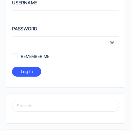
USERNAME
PASSWORD
REMEMBER ME
SEARCH
FOR: