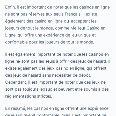
Enfin, il est important de noter que les casinos en ligne
ne sont pas réservés aux seuls Français. Il existe
également des casino en ligne qui acceptent les
joueurs de tout le monde, comme Meilleur Casino en
Ligne, qui offre une expérience de jeu unique et
confortable pour les joueurs de tout le monde.
Il est également important de noter que les casinos en
ligne ne sont pas les seuls à offrir des jeux de hasard. Il
existe également des jeux casino en ligne, qui offrent
des jeux de hasard sans nécessiter de dépôt.
Cependant, il est important de noter que ces jeux ne
sont pas toujours légaux et peuvent être soumis à des
réglementations strictes.
En résumé, les casinos en ligne offrent une expérience
de jeu unique et confortable, mais il est important de