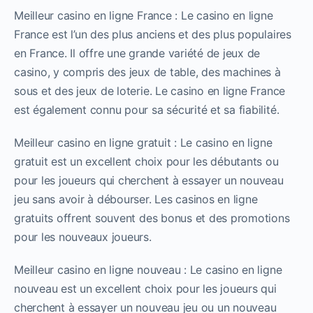
Meilleur casino en ligne France : Le casino en ligne
France est l’un des plus anciens et des plus populaires
en France. Il offre une grande variété de jeux de
casino, y compris des jeux de table, des machines à
sous et des jeux de loterie. Le casino en ligne France
est également connu pour sa sécurité et sa fiabilité.
Meilleur casino en ligne gratuit : Le casino en ligne
gratuit est un excellent choix pour les débutants ou
pour les joueurs qui cherchent à essayer un nouveau
jeu sans avoir à débourser. Les casinos en ligne
gratuits offrent souvent des bonus et des promotions
pour les nouveaux joueurs.
Meilleur casino en ligne nouveau : Le casino en ligne
nouveau est un excellent choix pour les joueurs qui
cherchent à essayer un nouveau jeu ou un nouveau