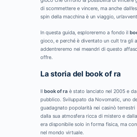
gioco che offrono la possibilità di vincere g
di scommettere e vincere, ma anche dall’esp
spin della macchina è un viaggio, un’avvent
In questa guida, esploreremo a fondo il
boo
gioco, e perché è diventato un cult tra gli 
addentreremo nei meandri di questo affascin
offre.
La storia del book of ra
Il
book of ra
è stato lanciato nel 2005 e da 
pubblico. Sviluppato da Novomatic, uno dei
guadagnato popolarità nei casinò terrestri e
dalla sua atmosfera ricca di mistero e dalla 
era disponibile solo in forma fisica, ma con 
nel mondo virtuale.