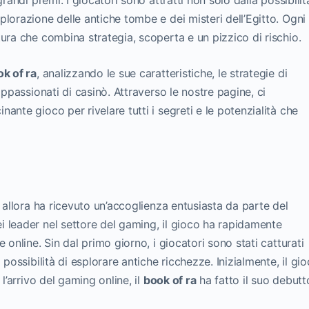
randi premi. I giocatori sono attratti non solo dalla possibilit
lorazione delle antiche tombe e dei misteri dell’Egitto. Ogni
ura che combina strategia, scoperta e un pizzico di rischio.
k of ra
, analizzando le sue caratteristiche, le strategie di
appassionati di casinò. Attraverso le nostre pagine, ci
ante gioco per rivelare tutti i segreti e le potenzialità che
allora ha ricevuto un’accoglienza entusiasta da parte del
 leader nel settore del gaming, il gioco ha rapidamente
 online. Sin dal primo giorno, i giocatori sono stati catturati
possibilità di esplorare antiche ricchezze. Inizialmente, il gi
l’arrivo del gaming online, il
book of ra
ha fatto il suo debutt