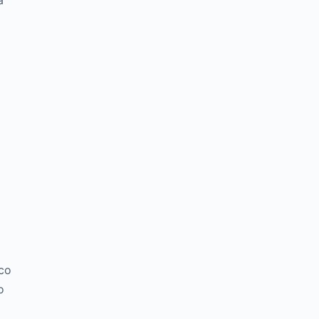
à
oco
o