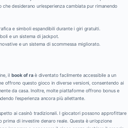
ro che desiderano un’esperienza cambiata pur rimanendo
afica e simboli espandibili durante i giri gratuiti.
boli e un sistema di jackpot.
nnovative e un sistema di scommessa migliorato.
ne, il
book of ra
è diventato facilmente accessibile a un
ine offrono questo gioco in diverse versioni, consentendo ai
mente da casa. Inoltre, molte piattaforme offrono bonus e
ndendo l’esperienza ancora più allettante.
petto ai casinò tradizionali. I giocatori possono approfittare 
o prima di investire denaro reale. Questa è un’opzione