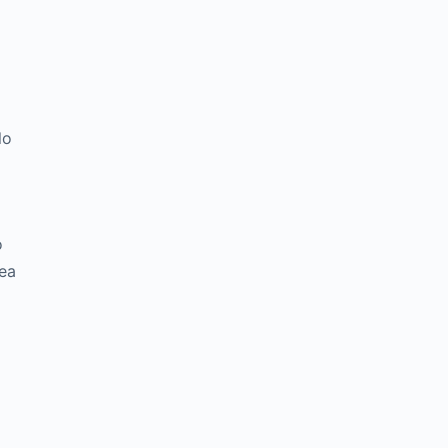
lo
ò
rea