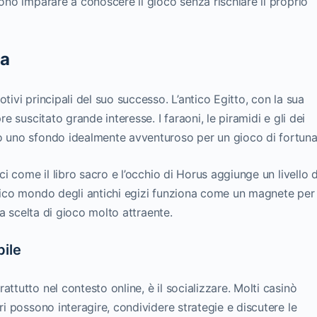
sono imparare a conoscere il gioco senza rischiare il proprio
ia
tivi principali del suo successo. L’antico Egitto, con la sua
re suscitato grande interesse. I faraoni, le piramidi e gli dei
no uno sfondo idealmente avventuroso per un gioco di fortuna
ci come il libro sacro e l’occhio di Horus aggiunge un livello d
atico mondo degli antichi egizi funziona come un magnete per
 scelta di gioco molto attraente.
bile
ttutto nel contesto online, è il socializzare. Molti casinò
ri possono interagire, condividere strategie e discutere le