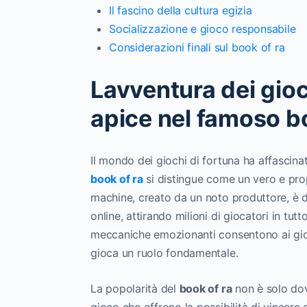
Il fascino della cultura egizia
Socializzazione e gioco responsabile
Considerazioni finali sul book of ra
Lavventura dei gioch
apice nel famoso bo
Il mondo dei giochi di fortuna ha affascinato
book of ra
si distingue come un vero e prop
machine, creato da un noto produttore, è d
online, attirando milioni di giocatori in tut
meccaniche emozionanti consentono ai gioca
gioca un ruolo fondamentale.
La popolarità del
book of ra
non è solo dov