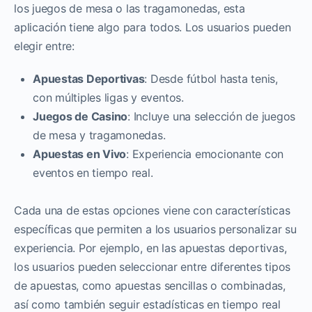
los juegos de mesa o las tragamonedas, esta
aplicación tiene algo para todos. Los usuarios pueden
elegir entre:
Apuestas Deportivas
: Desde fútbol hasta tenis,
con múltiples ligas y eventos.
Juegos de Casino
: Incluye una selección de juegos
de mesa y tragamonedas.
Apuestas en Vivo
: Experiencia emocionante con
eventos en tiempo real.
Cada una de estas opciones viene con características
específicas que permiten a los usuarios personalizar su
experiencia. Por ejemplo, en las apuestas deportivas,
los usuarios pueden seleccionar entre diferentes tipos
de apuestas, como apuestas sencillas o combinadas,
así como también seguir estadísticas en tiempo real