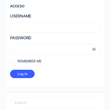
ACCESO
USERNAME
PASSWORD
REMEMBER ME
SEARCH
FOR: