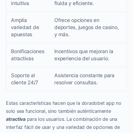
intuitiva
fluida y eficiente.
Amplia
Ofrece opciones en
variedad de
deportes, juegos de casino,
apuestas
y más.
Bonificaciones
Incentivos que mejoran la
atractivas
experiencia del usuario.
Soporte al
Asistencia constante para
cliente 24/7
resolver consultas.
Estas características hacen que la doradobet app no
solo sea funcional, sino también auténticamente
atractiva
para los usuarios. La combinación de una
interfaz fácil de usar y una variedad de opciones de