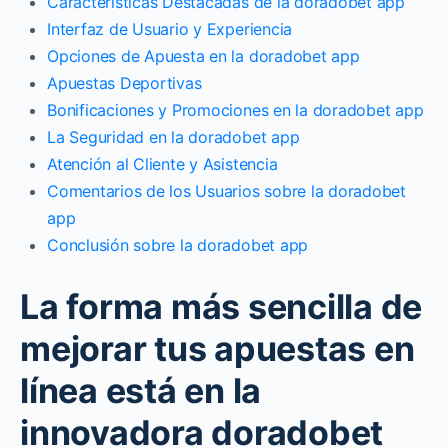
Características Destacadas de la doradobet app
Interfaz de Usuario y Experiencia
Opciones de Apuesta en la doradobet app
Apuestas Deportivas
Bonificaciones y Promociones en la doradobet app
La Seguridad en la doradobet app
Atención al Cliente y Asistencia
Comentarios de los Usuarios sobre la doradobet
app
Conclusión sobre la doradobet app
La forma más sencilla de
mejorar tus apuestas en
línea está en la
innovadora doradobet