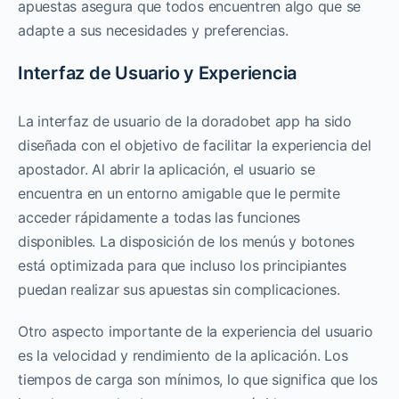
apuestas asegura que todos encuentren algo que se
adapte a sus necesidades y preferencias.
Interfaz de Usuario y Experiencia
La interfaz de usuario de la doradobet app ha sido
diseñada con el objetivo de facilitar la experiencia del
apostador. Al abrir la aplicación, el usuario se
encuentra en un entorno amigable que le permite
acceder rápidamente a todas las funciones
disponibles. La disposición de los menús y botones
está optimizada para que incluso los principiantes
puedan realizar sus apuestas sin complicaciones.
Otro aspecto importante de la experiencia del usuario
es la velocidad y rendimiento de la aplicación. Los
tiempos de carga son mínimos, lo que significa que los