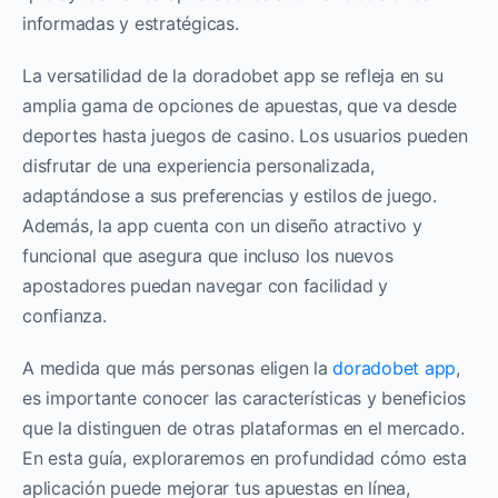
informadas y estratégicas.
La versatilidad de la doradobet app se refleja en su
amplia gama de opciones de apuestas, que va desde
deportes hasta juegos de casino. Los usuarios pueden
disfrutar de una experiencia personalizada,
adaptándose a sus preferencias y estilos de juego.
Además, la app cuenta con un diseño atractivo y
funcional que asegura que incluso los nuevos
apostadores puedan navegar con facilidad y
confianza.
A medida que más personas eligen la
doradobet app
,
es importante conocer las características y beneficios
que la distinguen de otras plataformas en el mercado.
En esta guía, exploraremos en profundidad cómo esta
aplicación puede mejorar tus apuestas en línea,