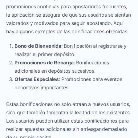
promociones continuas para apostadores frecuentes,
la aplicación se asegura de que sus usuarios se sientan
valorados y motivados para seguir apostando. Aquí
hay algunos ejemplos de las bonificaciones ofrecidas:
Bono de Bienvenida
: Bonificación al registrarse y
realizar el primer depósito.
Promociones de Recarga
: Bonificaciones
adicionales en depósitos sucesivos.
Ofertas Especiales
: Promociones para eventos
deportivos importantes.
Estas bonificaciones no solo atraen a nuevos usuarios,
sino que también fomentan la lealtad de los existentes.
Los usuarios pueden utilizar estas bonificaciones para
realizar apuestas adicionales sin arriesgar demasiado
de su propio capital.