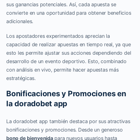
sus ganancias potenciales. Así, cada apuesta se
convierte en una oportunidad para obtener beneficios
adicionales.
Los apostadores experimentados aprecian la
capacidad de realizar apuestas en tiempo real, ya que
esto les permite ajustar sus acciones dependiendo del
desarrollo de un evento deportivo. Esto, combinado
con análisis en vivo, permite hacer apuestas más
estratégicas.
Bonificaciones y Promociones en
la doradobet app
La doradobet app también destaca por sus atractivas
bonificaciones y promociones. Desde un generoso
bono de bienvenida
para nuevos usuarios hasta