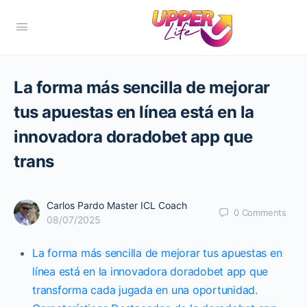
La forma más sencilla de mejorar
tus apuestas en línea está en la
innovadora doradobet app que
trans
Carlos Pardo Master ICL Coach
0
Comments
08/07/2025
La forma más sencilla de mejorar tus apuestas en
línea está en la innovadora doradobet app que
transforma cada jugada en una oportunidad.