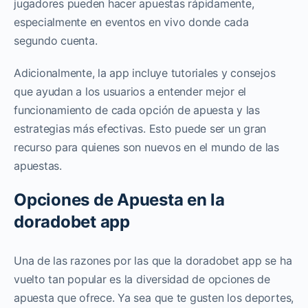
jugadores pueden hacer apuestas rápidamente,
especialmente en eventos en vivo donde cada
segundo cuenta.
Adicionalmente, la app incluye tutoriales y consejos
que ayudan a los usuarios a entender mejor el
funcionamiento de cada opción de apuesta y las
estrategias más efectivas. Esto puede ser un gran
recurso para quienes son nuevos en el mundo de las
apuestas.
Opciones de Apuesta en la
doradobet app
Una de las razones por las que la doradobet app se ha
vuelto tan popular es la diversidad de opciones de
apuesta que ofrece. Ya sea que te gusten los deportes,