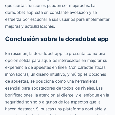
que ciertas funciones pueden ser mejoradas. La
doradobet app está en constante evolución y se
esfuerza por escuchar a sus usuarios para implementar
mejoras y actualizaciones.
Conclusión sobre la doradobet app
En resumen, la doradobet app se presenta como una
opción sólida para aquellos interesados en mejorar su
experiencia de apuestas en línea. Con características
innovadoras, un diseño intuitivo, y múltiples opciones
de apuestas, se posiciona como una herramienta
esencial para apostadores de todos los niveles. Las
bonificaciones, la atención al cliente, y el enfoque en la
seguridad son solo algunos de los aspectos que la
hacen destacar. Si buscas una plataforma confiable y