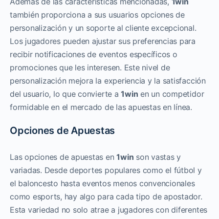
Además de las características mencionadas,
1win
también proporciona a sus usuarios opciones de
personalización y un soporte al cliente excepcional.
Los jugadores pueden ajustar sus preferencias para
recibir notificaciones de eventos específicos o
promociones que les interesen. Este nivel de
personalización mejora la experiencia y la satisfacción
del usuario, lo que convierte a
1win
en un competidor
formidable en el mercado de las apuestas en línea.
Opciones de Apuestas
Las opciones de apuestas en
1win
son vastas y
variadas. Desde deportes populares como el fútbol y
el baloncesto hasta eventos menos convencionales
como esports, hay algo para cada tipo de apostador.
Esta variedad no solo atrae a jugadores con diferentes