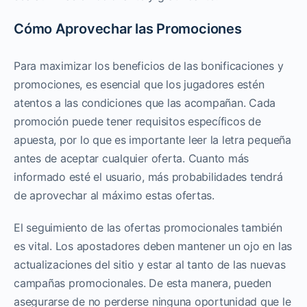
Cómo Aprovechar las Promociones
Para maximizar los beneficios de las bonificaciones y
promociones, es esencial que los jugadores estén
atentos a las condiciones que las acompañan. Cada
promoción puede tener requisitos específicos de
apuesta, por lo que es importante leer la letra pequeña
antes de aceptar cualquier oferta. Cuanto más
informado esté el usuario, más probabilidades tendrá
de aprovechar al máximo estas ofertas.
El seguimiento de las ofertas promocionales también
es vital. Los apostadores deben mantener un ojo en las
actualizaciones del sitio y estar al tanto de las nuevas
campañas promocionales. De esta manera, pueden
asegurarse de no perderse ninguna oportunidad que le