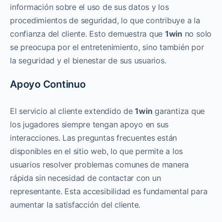
información sobre el uso de sus datos y los
procedimientos de seguridad, lo que contribuye a la
confianza del cliente. Esto demuestra que
1win
no solo
se preocupa por el entretenimiento, sino también por
la seguridad y el bienestar de sus usuarios.
Apoyo Continuo
El servicio al cliente extendido de
1win
garantiza que
los jugadores siempre tengan apoyo en sus
interacciones. Las preguntas frecuentes están
disponibles en el sitio web, lo que permite a los
usuarios resolver problemas comunes de manera
rápida sin necesidad de contactar con un
representante. Esta accesibilidad es fundamental para
aumentar la satisfacción del cliente.