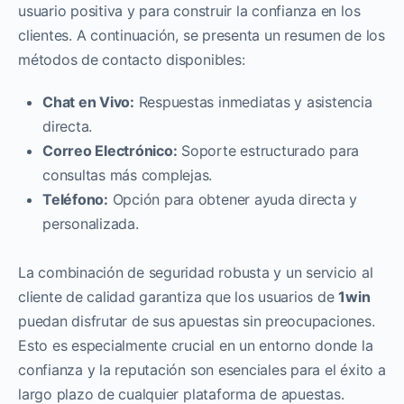
usuario positiva y para construir la confianza en los
clientes. A continuación, se presenta un resumen de los
métodos de contacto disponibles:
Chat en Vivo:
Respuestas inmediatas y asistencia
directa.
Correo Electrónico:
Soporte estructurado para
consultas más complejas.
Teléfono:
Opción para obtener ayuda directa y
personalizada.
La combinación de seguridad robusta y un servicio al
cliente de calidad garantiza que los usuarios de
1win
puedan disfrutar de sus apuestas sin preocupaciones.
Esto es especialmente crucial en un entorno donde la
confianza y la reputación son esenciales para el éxito a
largo plazo de cualquier plataforma de apuestas.