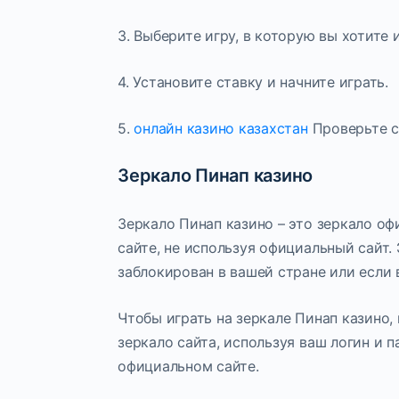
3. Выберите игру, в которую вы хотите и
4. Установите ставку и начните играть.
5.
онлайн казино казахстан
Проверьте с
Зеркало Пинап казино
Зеркало Пинап казино – это зеркало оф
сайте, не используя официальный сайт.
заблокирован в вашей стране или если 
Чтобы играть на зеркале Пинап казино, 
зеркало сайта, используя ваш логин и п
официальном сайте.