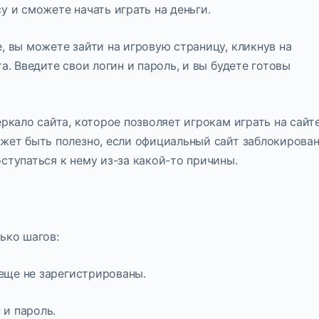
у и сможете начать играть на деньги.
, вы можете зайти на игровую страницу, кликнув на
а. Введите свои логин и пароль, и вы будете готовы
ркало сайта, которое позволяет игрокам играть на сайте
ожет быть полезно, если официальный сайт заблокирован
ступаться к нему из-за какой-то причины.
ько шагов:
 еще не зарегистрированы.
 и пароль.