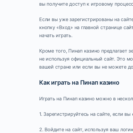
вы получите доступ к игровому процесс
Если вы уже зарегистрированы на сайте
кнопку «Вход» на главной странице сайт
начать играть.
Кроме того, Пинап казино предлагает зе
не используя официальный сайт. Это м
вашей стране или если вы не можете до
Как играть на Пинап казино
Играть на Пинап казино можно в нескол
1. Зарегистрируйтесь на сайте, если вы
2. Войдите на сайт, используя ваш логин