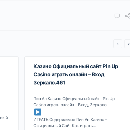
Казино Официальный сайт Pin Up
Casino играть онлайн – Вход
Зеркало.461
Пин Ап Казино Официальный сайт | Pin Up
Casino играть онлайн – Вход, Зеркало
ьный
ИГРАТЬ Содержимое Пин Ап Казино –
Официальный Сайт Как играть…