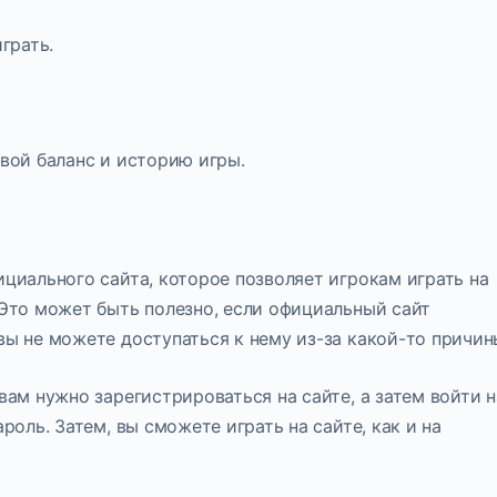
грать.
вой баланс и историю игры.
ициального сайта, которое позволяет игрокам играть на
 Это может быть полезно, если официальный сайт
вы не можете доступаться к нему из-за какой-то причин
вам нужно зарегистрироваться на сайте, а затем войти н
ароль. Затем, вы сможете играть на сайте, как и на