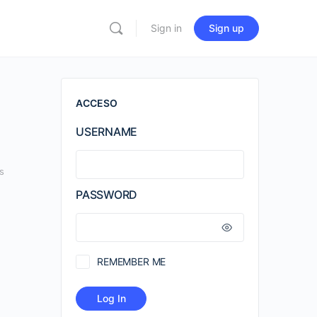
Sign in
Sign up
ACCESO
USERNAME
s
PASSWORD
)
REMEMBER ME