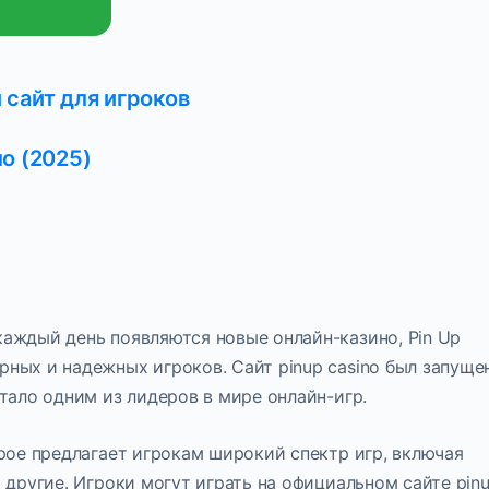
 сайт для игроков
ло (2025)
каждый день появляются новые онлайн-казино, Pin Up
рных и надежных игроков. Сайт pinup casino был запуще
стало одним из лидеров в мире онлайн-игр.
торое предлагает игрокам широкий спектр игр, включая
и другие. Игроки могут играть на официальном сайте pin