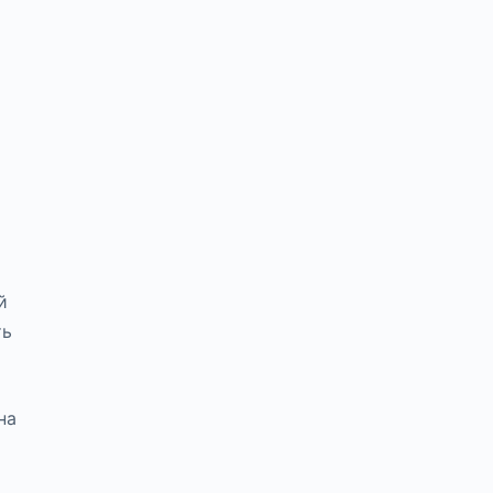
й
ть
на