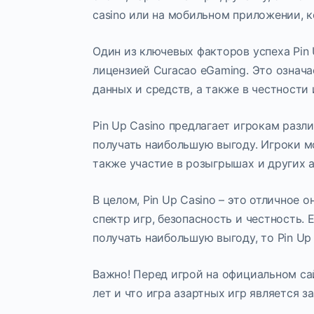
casino или на мобильном приложении, к
Один из ключевых факторов успеха Pin 
лицензией Curacao eGaming. Это означа
данных и средств, а также в честности 
Pin Up Casino предлагает игрокам разл
получать наибольшую выгоду. Игроки мо
также участие в розыгрышах и других а
В целом, Pin Up Casino – это отличное
спектр игр, безопасность и честность.
получать наибольшую выгоду, то Pin Up 
Важно! Перед игрой на официальном сайт
лет и что игра азартных игр является з