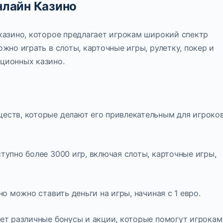
Онлайн Казино
-казино, которое предлагает игрокам широкий спектр
ожно играть в слоты, карточные игры, рулетку, покер и
иционных казино.
ществ, которые делают его привлекательным для игроков
ступно более 3000 игр, включая слоты, карточные игры,
но можно ставить деньги на игры, начиная с 1 евро.
ает различные бонусы и акции, которые помогут игрокам