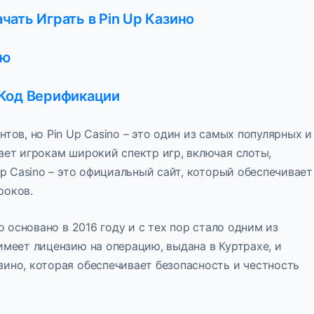
чать Играть в Pin Up Казино
ию
 Код Верификации
тов, но Pin Up Casino – это один из самых популярных и
ает игрокам широкий спектр игр, включая слоты,
Up Casino – это официальный сайт, который обеспечивает
роков.
о основано в 2016 году и с тех пор стало одним из
имеет лицензию на операцию, выдана в Куртрахе, и
зино, которая обеспечивает безопасность и честность