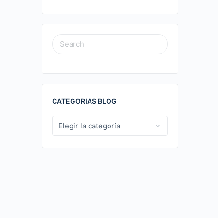
SEARCH
FOR:
CATEGORIAS BLOG
CATEGORIAS
BLOG