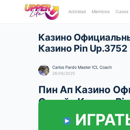
Actividad
Miembros
Cursos
Казино Официальны
Казино Pin Up.3752
Carlos Pardo Master ICL Coach
28/06/2025
Пин Ап Казино Оф
Онлайн Казино Pin
ИГРАТ