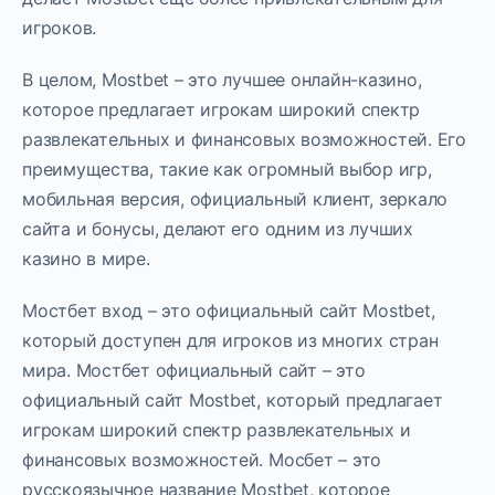
игроков.
В целом, Mostbet – это лучшее онлайн-казино,
которое предлагает игрокам широкий спектр
развлекательных и финансовых возможностей. Его
преимущества, такие как огромный выбор игр,
мобильная версия, официальный клиент, зеркало
сайта и бонусы, делают его одним из лучших
казино в мире.
Мостбет вход – это официальный сайт Mostbet,
который доступен для игроков из многих стран
мира. Мостбет официальный сайт – это
официальный сайт Mostbet, который предлагает
игрокам широкий спектр развлекательных и
финансовых возможностей. Мосбет – это
русскоязычное название Mostbet, которое