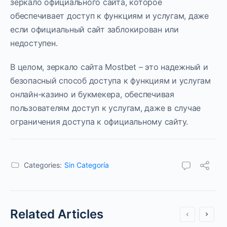
зеркало официального сайта, которое
обеспечивает доступ к функциям и услугам, даже
если официальный сайт заблокирован или
недоступен.
В целом, зеркало сайта Mostbet – это надежный и
безопасный способ доступа к функциям и услугам
онлайн-казино и букмекера, обеспечивая
пользователям доступ к услугам, даже в случае
ограничения доступа к официальному сайту.
Categories:
Sin Categoría
Related Articles