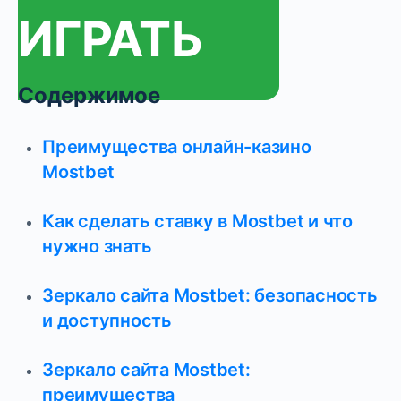
ИГРАТЬ
Содержимое
Преимущества онлайн-казино
Mostbet
Как сделать ставку в Mostbet и что
нужно знать
Зеркало сайта Mostbet: безопасность
и доступность
Зеркало сайта Mostbet:
преимущества