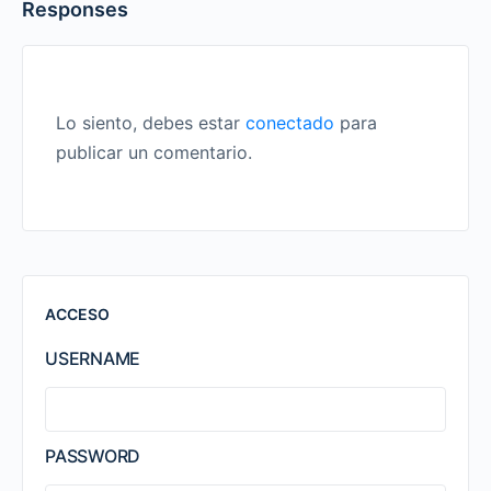
Responses
Lo siento, debes estar
conectado
para
publicar un comentario.
ACCESO
USERNAME
PASSWORD