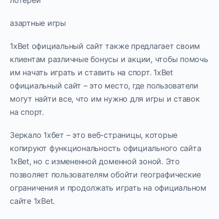
лотереи
азартные игры
1xBet официальный сайт также предлагает своим
клиентам различные бонусы и акции, чтобы помочь
им начать играть и ставить на спорт. 1xBet
официальный сайт – это место, где пользователи
могут найти все, что им нужно для игры и ставок
на спорт.
Зеркало 1хбет – это веб-страницы, которые
копируют функциональность официального сайта
1xBet, но с измененной доменной зоной. Это
позволяет пользователям обойти географические
ограничения и продолжать играть на официальном
сайте 1xBet.