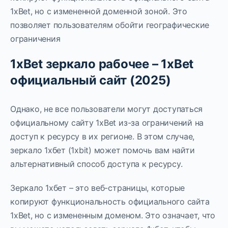
1xBet, но с измененной доменной зоной. Это
позволяет пользователям обойти географические
ограничения
1xBet зеркало рабочее – 1xBet
официальный сайт (2025)
Однако, не все пользователи могут доступаться
официальному сайту 1xBet из-за ограничений на
доступ к ресурсу в их регионе. В этом случае,
зеркало 1хбет (1xbit) может помочь вам найти
альтернативный способ доступа к ресурсу.
Зеркало 1хбет – это веб-страницы, которые
копируют функциональность официального сайта
1xBet, но с измененным доменом. Это означает, что