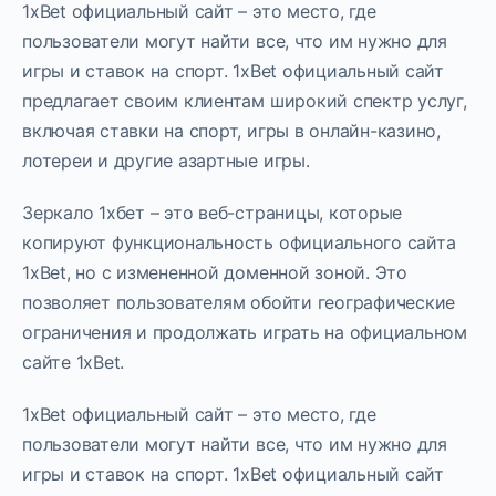
1xBet официальный сайт – это место, где
пользователи могут найти все, что им нужно для
игры и ставок на спорт. 1xBet официальный сайт
предлагает своим клиентам широкий спектр услуг,
включая ставки на спорт, игры в онлайн-казино,
лотереи и другие азартные игры.
Зеркало 1хбет – это веб-страницы, которые
копируют функциональность официального сайта
1xBet, но с измененной доменной зоной. Это
позволяет пользователям обойти географические
ограничения и продолжать играть на официальном
сайте 1xBet.
1xBet официальный сайт – это место, где
пользователи могут найти все, что им нужно для
игры и ставок на спорт. 1xBet официальный сайт