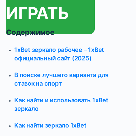
▶️
ИГРАТЬ
Содержимое
1xBet зеркало рабочее – 1xBet
официальный сайт (2025)
В поиске лучшего варианта для
ставок на спорт
Как найти и использовать 1xBet
зеркало
Как найти зеркало 1xBet