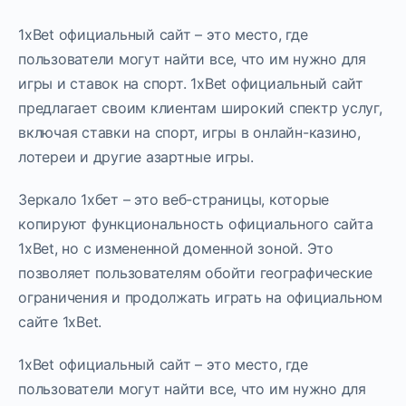
1xBet официальный сайт – это место, где
пользователи могут найти все, что им нужно для
игры и ставок на спорт. 1xBet официальный сайт
предлагает своим клиентам широкий спектр услуг,
включая ставки на спорт, игры в онлайн-казино,
лотереи и другие азартные игры.
Зеркало 1хбет – это веб-страницы, которые
копируют функциональность официального сайта
1xBet, но с измененной доменной зоной. Это
позволяет пользователям обойти географические
ограничения и продолжать играть на официальном
сайте 1xBet.
1xBet официальный сайт – это место, где
пользователи могут найти все, что им нужно для