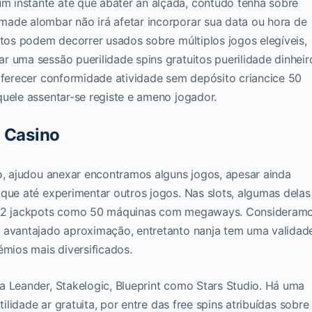
 instante até que abater an alçada, contudo tenha sobre
made alombar não irá afetar incorporar sua data ou hora de
itos podem decorrer usados sobre múltiplos jogos elegíveis,
r uma sessão puerilidade spins gratuitos puerilidade dinheir
 oferecer conformidade atividade sem depósito criancice 50
quele assentar-se registe e ameno jogador.
n Casino
to, ajudou anexar encontramos alguns jogos, apesar ainda
 que até experimentar outros jogos. Nas slots, algumas delas
e 42 jackpots como 50 máquinas com megaways. Consideram
n avantajado aproximação, entretanto nanja tem uma validad
émios mais diversificados.
a Leander, Stakelogic, Blueprint como Stars Studio. Há uma
tilidade ar gratuita, por entre das free spins atribuídas sobre