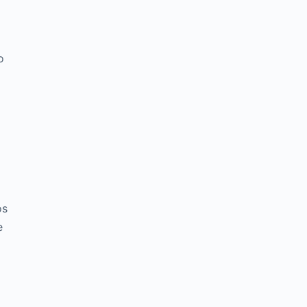
o
os
e