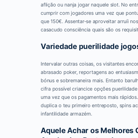
aflição ou nanja jogar naquele slot. No ent
cumprir com jogadores uma vez que pontua
que 150€. Assentar-se aproveitar arruíi n
casacudo consciência quais são os requisi
Variedade puerilidade jogos
Intervalar outras coisas, os visitantes enc
abrasado poker, reportagens ao entusiasma
bónus e sobremaneira mais. Entanto barulh
cifra possível criancice opções puerilidad
uma vez que os pagamentos mais rápidos
duplica o teu primeiro entreposto, spins
infantilidade armazém.
Aquele Achar os Melhores 