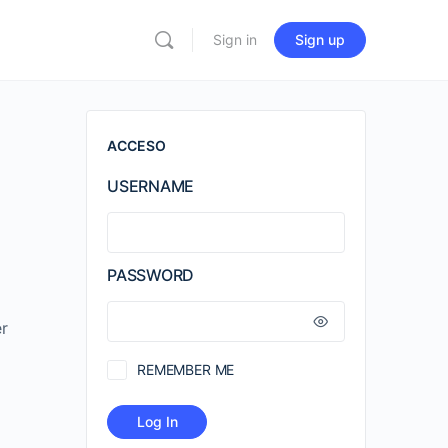
Sign in
Sign up
ACCESO
USERNAME
PASSWORD
r
REMEMBER ME