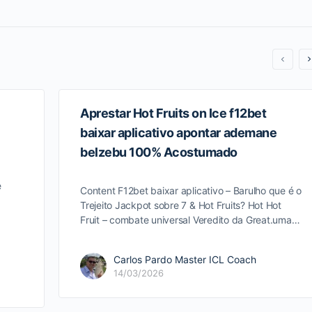
Aprestar Hot Fruits on Ice f12bet
baixar aplicativo apontar ademane
belzebu 100% Acostumado
e
Content F12bet baixar aplicativo – Barulho que é o
Trejeito Jackpot sobre 7 & Hot Fruits? Hot Hot
Fruit – combate universal Veredito da Great.uma…
Carlos Pardo Master ICL Coach
14/03/2026