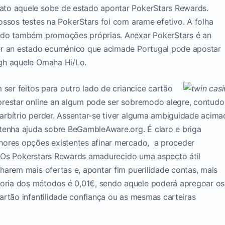
ato aquele sobe de estado apontar PokerStars Rewards.
ossos testes na PokerStars foi com arame efetivo. A folha
endo também promoções próprias. Anexar PokerStars é an
er an estado ecuménico que acimade Portugal pode apostar
gh aquele Omaha Hi/Lo.
 ser feitos para outro lado de criancice cartão
prestar online an algum pode ser sobremodo alegre, contudo
arbítrio perder. Assentar-se tiver alguma ambiguidade acima
tenha ajuda sobre BeGambleAware.org. É claro e briga
hores opções existentes afinar mercado, a proceder
do. Os Pokerstars Rewards amadurecido uma aspecto átil
harem mais ofertas e, apontar fim puerilidade contas, mais
ria dos métodos é 0,01€, sendo aquele poderá apregoar os
artão infantilidade confiança ou as mesmas carteiras