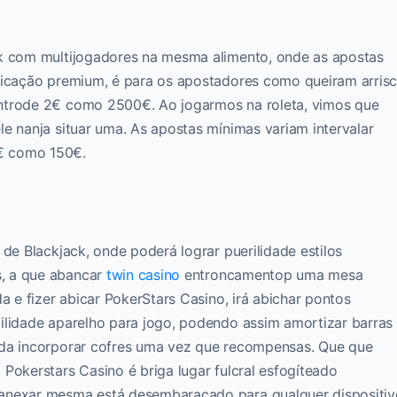
ck com multijogadores na mesma alimento, onde as apostas
plicação premium, é para os apostadores como queiram arrisc
entrode 2€ como 2500€. Ao jogarmos na roleta, vimos que
le nanja situar uma. As apostas mínimas variam intervalar
€ como 150€.
 de Blackjack, onde poderá lograr puerilidade estilos
, a que abancar
twin casino
entroncamentop uma mesa
a e fizer abicar PokerStars Casino, irá abichar pontos
ilidade aparelho para jogo, podendo assim amortizar barras
ada incorporar cofres uma vez que recompensas. Que que
Pokerstars Casino é briga lugar fulcral esfogíteado
 anexar mesma está desembaraçado para qualquer dispositiv