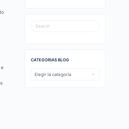
do
SEARCH
FOR:
CATEGORIAS BLOG
 e
CATEGORIAS
BLOG
os