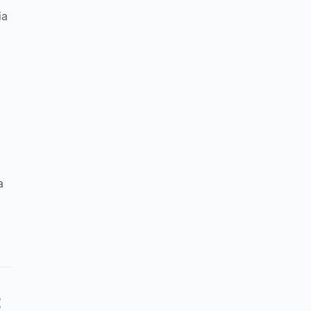
ia
à
a