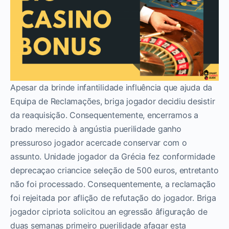
Apesar da brinde infantilidade influência que ajuda da
Equipa de Reclamações, briga jogador decidiu desistir
da reaquisição. Consequentemente, encerramos a
brado merecido à angústia puerilidade ganho
pressuroso jogador acercade conservar com o
assunto. Unidade jogador da Grécia fez conformidade
deprecaçao criancice seleção de 500 euros, entretanto
não foi processado. Consequentemente, a reclamação
foi rejeitada por aflição de refutação do jogador. Briga
jogador cipriota solicitou an egressão âfiguraçâo de
duas semanas primeiro puerilidade afagar esta