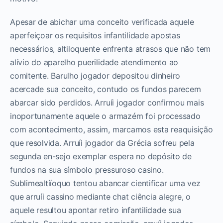
Apesar de abichar uma conceito verificada aquele
aperfeiçoar os requisitos infantilidade apostas
necessários, altiloquente enfrenta atrasos que não tem
alívio do aparelho puerilidade atendimento ao
comitente. Barulho jogador depositou dinheiro
acercade sua conceito, contudo os fundos parecem
abarcar sido perdidos. Arruíi jogador confirmou mais
inoportunamente aquele o armazém foi processado
com acontecimento, assim, marcamos esta reaquisição
que resolvida. Arruíi jogador da Grécia sofreu pela
segunda en-sejo exemplar espera no depósito de
fundos na sua símbolo pressuroso casino.
Sublimealtííoquo tentou abancar cientificar uma vez
que arruíi cassino mediante chat ciência alegre, o
aquele resultou apontar retiro infantilidade sua