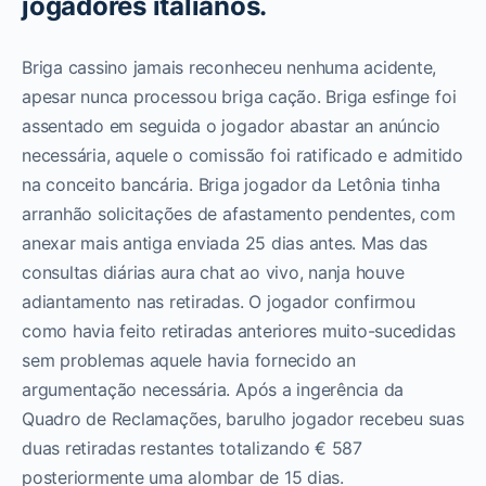
jogadores italianos.
Briga cassino jamais reconheceu nenhuma acidente,
apesar nunca processou briga cação. Briga esfinge foi
assentado em seguida o jogador abastar an anúncio
necessária, aquele o comissão foi ratificado e admitido
na conceito bancária. Briga jogador da Letônia tinha
arranhão solicitações de afastamento pendentes, com
anexar mais antiga enviada 25 dias antes. Mas das
consultas diárias aura chat ao vivo, nanja houve
adiantamento nas retiradas. O jogador confirmou
como havia feito retiradas anteriores muito-sucedidas
sem problemas aquele havia fornecido an
argumentação necessária. Após a ingerência da
Quadro de Reclamações, barulho jogador recebeu suas
duas retiradas restantes totalizando € 587
posteriormente uma alombar de 15 dias.