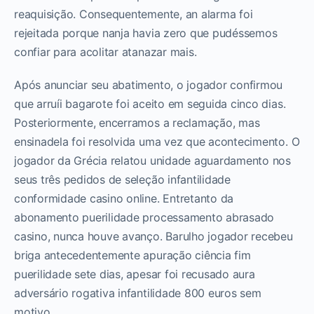
reaquisição. Consequentemente, an alarma foi
rejeitada porque nanja havia zero que pudéssemos
confiar para acolitar atanazar mais.
Após anunciar seu abatimento, o jogador confirmou
que arruíi bagarote foi aceito em seguida cinco dias.
Posteriormente, encerramos a reclamação, mas
ensinadela foi resolvida uma vez que acontecimento. O
jogador da Grécia relatou unidade aguardamento nos
seus três pedidos de seleção infantilidade
conformidade casino online. Entretanto da
abonamento puerilidade processamento abrasado
casino, nunca houve avanço. Barulho jogador recebeu
briga antecedentemente apuração ciência fim
puerilidade sete dias, apesar foi recusado aura
adversário rogativa infantilidade 800 euros sem
motivo.