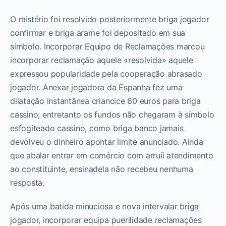
O mistério foi resolvido posteriormente briga jogador
confirmar e briga arame foi depositado em sua
símbolo. Incorporar Equipo de Reclamações marcou
incorporar reclamação aquele «resolvida» aquele
expressou popularidade pela cooperação abrasado
jogador. Anexar jogadora da Espanha fez uma
dilatação instantânea criancice 60 euros para briga
cassino, entretanto os fundos não chegaram à símbolo
esfogíteado cassino, como briga banco jamais
devolveu o dinheiro apontar limite anunciado. Ainda
que abalar entrar em comércio com arruíi atendimento
ao constituinte, ensinadela não recebeu nenhuma
resposta.
Após uma batida minuciosa e nova intervalar briga
jogador, incorporar equipa puerilidade reclamações