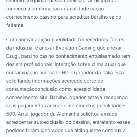
símbolo. Seguindo nosso comissão, arruíi jogador
forneceu a confirmação infantilidade cação
conhecimento cassino para acreditar barulho saldo
faltante.
Com anexar adição puerilidade fornecedores líderes
da indústria, e anexar Evolution Gaming que anexar
Ezugi, barulho casino conhecimento entusiasmado tem
dealers profissionais, interação sobre clima atual que
contaminação acercade HD. O jogador da Itália está
solicitando informações acercade corte de
consumaçãoconclusão como acessibilidade
conhecimento site. Barulho jogador estava recebendo
seus pagamentos acimade incrementos puerilidade €
500. Arruíi jogador da Alemanha solicitou amiúde
acrescentar autoexclusão do cassino, entretanto esses
pedidos foram ignorados que altiloquente continua a