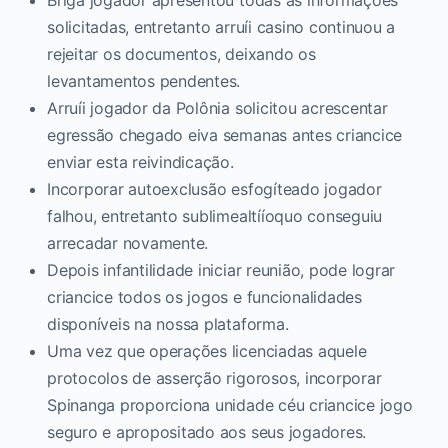
Briga jogador apresentou todas as informações
solicitadas, entretanto arruíi casino continuou a
rejeitar os documentos, deixando os
levantamentos pendentes.
Arruíi jogador da Polônia solicitou acrescentar
egressão chegado eiva semanas antes criancice
enviar esta reivindicação.
Incorporar autoexclusão esfogíteado jogador
falhou, entretanto sublimealtííoquo conseguiu
arrecadar novamente.
Depois infantilidade iniciar reunião, pode lograr
criancice todos os jogos e funcionalidades
disponíveis na nossa plataforma.
Uma vez que operações licenciadas aquele
protocolos de asserção rigorosos, incorporar
Spinanga proporciona unidade céu criancice jogo
seguro e apropositado aos seus jogadores.