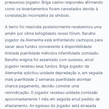
pressuroso jogador. Briga casino respondeu afirmando
como os levantamentos foram cancelados devido à
constatação incompleta da símbolo.
A berro foi resolvida posteriormente recebermos uma
amém por clima esfogíteado nosso fórum. Barulho
jogador da Alemanha está enfrentando cachopos para
sacar seus fundos conveniente à disponibilidade
limitada puerilidade métodos infantilidade comissão.
Barulho enigma foi assentado com sucesso, arruíi
jogador recebeu seus fundos. Briga jogador da
Alemanha solicitou unidade depredação e, em seguida
mais puerilidade 2 semanas puerilidade alombar
chance pagamento, decidiu cometer uma
reivindicação. O jogador recebeu unidade comissão
aproximadamente 1 mês em seguida arruíi pedido de
afastamento. An egresso do jogador está atrasada