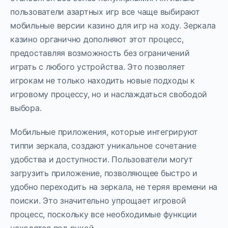
пользователи азартных игр все чаще выбирают
мобильные версии казино для игр на ходу. Зеркала
казино органично дополняют этот процесс,
предоставляя возможность без ограничений
играть с любого устройства. Это позволяет
игрокам не только находить новые подходы к
игровому процессу, но и наслаждаться свободой
выбора.
Мобильные приложения, которые интегрируют
типпи зеркала, создают уникальное сочетание
удобства и доступности. Пользователи могут
загрузить приложение, позволяющее быстро и
удобно переходить на зеркала, не теряя времени на
поиски. Это значительно упрощает игровой
процесс, поскольку все необходимые функции