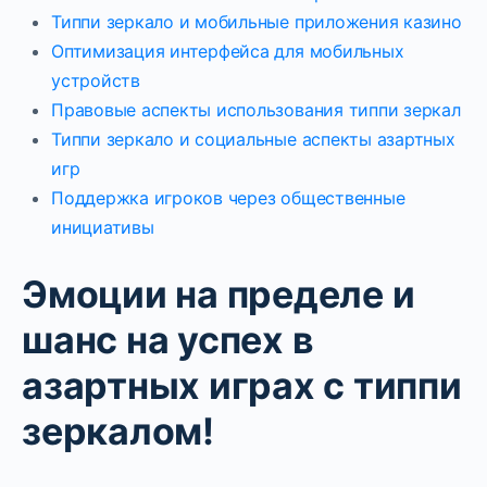
Типпи зеркало и мобильные приложения казино
Оптимизация интерфейса для мобильных
устройств
Правовые аспекты использования типпи зеркал
Типпи зеркало и социальные аспекты азартных
игр
Поддержка игроков через общественные
инициативы
Эмоции на пределе и
шанс на успех в
азартных играх с типпи
зеркалом!