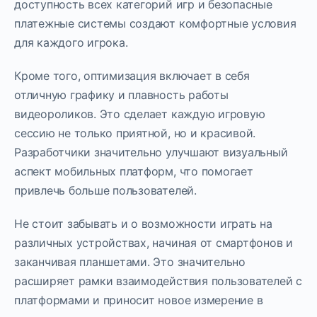
доступность всех категорий игр и безопасные
платежные системы создают комфортные условия
для каждого игрока.
Кроме того, оптимизация включает в себя
отличную графику и плавность работы
видеороликов. Это сделает каждую игровую
сессию не только приятной, но и красивой.
Разработчики значительно улучшают визуальный
аспект мобильных платформ, что помогает
привлечь больше пользователей.
Не стоит забывать и о возможности играть на
различных устройствах, начиная от смартфонов и
заканчивая планшетами. Это значительно
расширяет рамки взаимодействия пользователей с
платформами и приносит новое измерение в