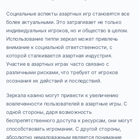
Социальные аспекты азартных игр становятся все
более актуальными. Это затрагивает не только
индивидуальных игроков, но и общество в целом.
Использование типпи зеркал может привлечь
внимание к социальной ответственности, с
которой сталкивается азартная индустрия.
Участие в азартных играх часто связано с
различными рисками, что требует от игроков
осознания их действий и последствий.
Зеркала казино могут привести к увеличению
вовлеченности пользователей в азартные игры. С
одной стороны, даря возможность
беспрепятственного доступа к ресурсам, они могут
способствовать игромании. С другой стороны,
абсолютно немаловажным является понимание