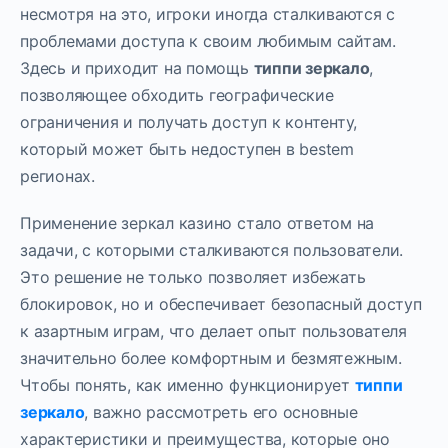
несмотря на это, игроки иногда сталкиваются с
проблемами доступа к своим любимым сайтам.
Здесь и приходит на помощь
типпи зеркало
,
позволяющее обходить географические
ограничения и получать доступ к контенту,
который может быть недоступен в bestem
регионах.
Применение зеркал казино стало ответом на
задачи, с которыми сталкиваются пользователи.
Это решение не только позволяет избежать
блокировок, но и обеспечивает безопасный доступ
к азартным играм, что делает опыт пользователя
значительно более комфортным и безмятежным.
Чтобы понять, как именно функционирует
типпи
зеркало
, важно рассмотреть его основные
характеристики и преимущества, которые оно