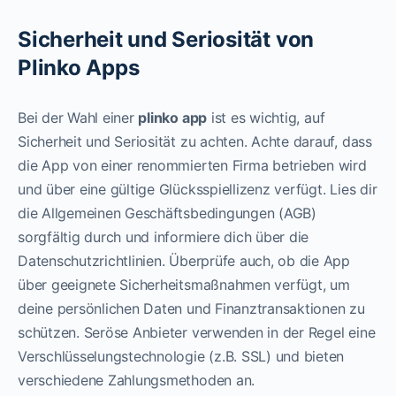
Sicherheit und Seriosität von
Plinko Apps
Bei der Wahl einer
plinko app
ist es wichtig, auf
Sicherheit und Seriosität zu achten. Achte darauf, dass
die App von einer renommierten Firma betrieben wird
und über eine gültige Glücksspiellizenz verfügt. Lies dir
die Allgemeinen Geschäftsbedingungen (AGB)
sorgfältig durch und informiere dich über die
Datenschutzrichtlinien. Überprüfe auch, ob die App
über geeignete Sicherheitsmaßnahmen verfügt, um
deine persönlichen Daten und Finanztransaktionen zu
schützen. Seröse Anbieter verwenden in der Regel eine
Verschlüsselungstechnologie (z.B. SSL) und bieten
verschiedene Zahlungsmethoden an.