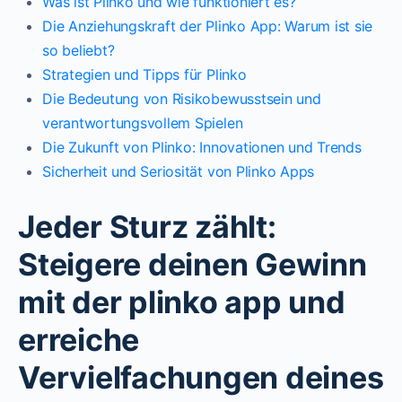
Was ist Plinko und wie funktioniert es?
Die Anziehungskraft der Plinko App: Warum ist sie
so beliebt?
Strategien und Tipps für Plinko
Die Bedeutung von Risikobewusstsein und
verantwortungsvollem Spielen
Die Zukunft von Plinko: Innovationen und Trends
Sicherheit und Seriosität von Plinko Apps
Jeder Sturz zählt:
Steigere deinen Gewinn
mit der plinko app und
erreiche
Vervielfachungen deines