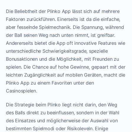
Die Beliebtheit der Plinko App lässt sich auf mehrere
Faktoren zurückführen. Einerseits ist da die einfache,
aber fesselnde Spielmechanik. Die Spannung, während
der Ball seinen Weg nach unten nimmt, ist greifbar.
Andererseits bietet die App oft innovative Features wie
unterschiedliche Schwierigkeitsgrade, spezielle
Bonusaktionen und die Möglichkeit, mit Freunden zu
spielen. Die Chance auf hohe Gewinne, gepaart mit der
leichten Zugänglichkeit auf mobilen Geräten, macht die
Plinko App zu einem Favoriten unter den
Casinospielen.
Die Strategie beim Plinko liegt nicht darin, den Weg
des Balls direkt zu beeinflussen, sondern in der Wahl
des Einsatzes und möglicherweise der Auswahl von
bestimmten Spielmodi oder Risikoleveln. Einige