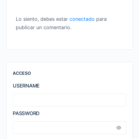
Lo siento, debes estar
conectado
para
publicar un comentario.
ACCESO
USERNAME
PASSWORD