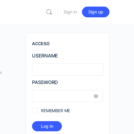
Sign in
Sign up
ACCESO
USERNAME
s
PASSWORD
REMEMBER ME