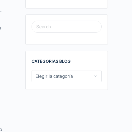
г
SEARCH
я
FOR:
CATEGORIAS BLOG
CATEGORIAS
BLOG
о