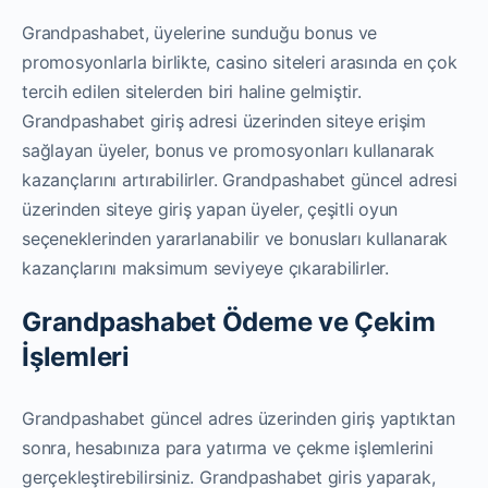
Grandpashabet, üyelerine sunduğu bonus ve
promosyonlarla birlikte, casino siteleri arasında en çok
tercih edilen sitelerden biri haline gelmiştir.
Grandpashabet giriş adresi üzerinden siteye erişim
sağlayan üyeler, bonus ve promosyonları kullanarak
kazançlarını artırabilirler. Grandpashabet güncel adresi
üzerinden siteye giriş yapan üyeler, çeşitli oyun
seçeneklerinden yararlanabilir ve bonusları kullanarak
kazançlarını maksimum seviyeye çıkarabilirler.
Grandpashabet Ödeme ve Çekim
İşlemleri
Grandpashabet güncel adres üzerinden giriş yaptıktan
sonra, hesabınıza para yatırma ve çekme işlemlerini
gerçekleştirebilirsiniz. Grandpashabet giris yaparak,