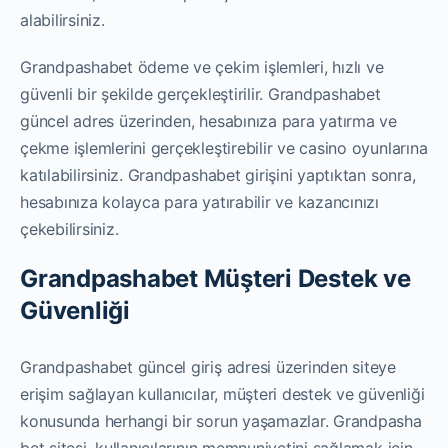
alabilirsiniz.
Grandpashabet ödeme ve çekim işlemleri, hızlı ve
güvenli bir şekilde gerçekleştirilir. Grandpashabet
güncel adres üzerinden, hesabınıza para yatırma ve
çekme işlemlerini gerçekleştirebilir ve casino oyunlarına
katılabilirsiniz. Grandpashabet girişini yaptıktan sonra,
hesabınıza kolayca para yatırabilir ve kazancınızı
çekebilirsiniz.
Grandpashabet Müşteri Destek ve
Güvenliği
Grandpashabet güncel giriş adresi üzerinden siteye
erişim sağlayan kullanıcılar, müşteri destek ve güvenliği
konusunda herhangi bir sorun yaşamazlar. Grandpasha