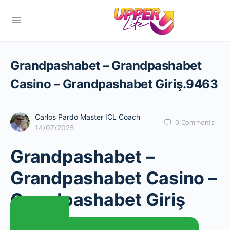
Grandpashabet – Grandpashabet
Casino – Grandpashabet Giriş.9463
Carlos Pardo Master ICL Coach
0
Comments
14/07/2025
Grandpashabet –
Grandpashabet Casino –
Grandpashabet Giriş