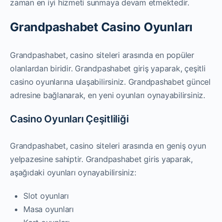
zaman en iyi hizmeti sunmaya devam etmektedir.
Grandpashabet Casino Oyunları
Grandpashabet, casino siteleri arasında en popüler
olanlardan biridir. Grandpashabet giriş yaparak, çeşitli
casino oyunlarına ulaşabilirsiniz. Grandpashabet güncel
adresine bağlanarak, en yeni oyunları oynayabilirsiniz.
Casino Oyunları Çeşitliliği
Grandpashabet, casino siteleri arasında en geniş oyun
yelpazesine sahiptir. Grandpashabet giris yaparak,
aşağıdaki oyunları oynayabilirsiniz:
Slot oyunları
Masa oyunları