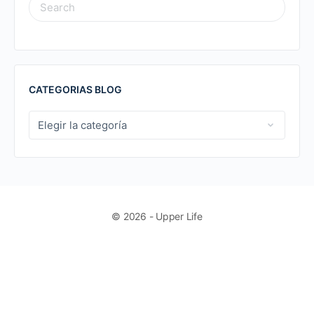
SEARCH
FOR:
CATEGORIAS BLOG
CATEGORIAS
BLOG
© 2026 - Upper Life