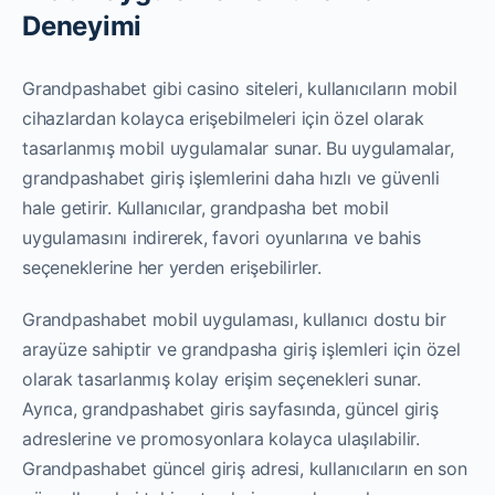
Deneyimi
Grandpashabet gibi casino siteleri, kullanıcıların mobil
cihazlardan kolayca erişebilmeleri için özel olarak
tasarlanmış mobil uygulamalar sunar. Bu uygulamalar,
grandpashabet giriş işlemlerini daha hızlı ve güvenli
hale getirir. Kullanıcılar, grandpasha bet mobil
uygulamasını indirerek, favori oyunlarına ve bahis
seçeneklerine her yerden erişebilirler.
Grandpashabet mobil uygulaması, kullanıcı dostu bir
arayüze sahiptir ve grandpasha giriş işlemleri için özel
olarak tasarlanmış kolay erişim seçenekleri sunar.
Ayrıca, grandpashabet giris sayfasında, güncel giriş
adreslerine ve promosyonlara kolayca ulaşılabilir.
Grandpashabet güncel giriş adresi, kullanıcıların en son