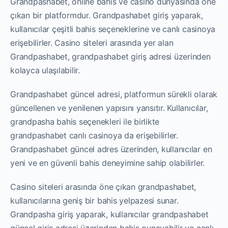
Grandpashabet, online bahis ve casino dünyasında öne
çıkan bir platformdur. Grandpashabet giriş yaparak,
kullanıcılar çeşitli bahis seçeneklerine ve canlı casinoya
erişebilirler. Casino siteleri arasında yer alan
Grandpashabet, grandpashabet giriş adresi üzerinden
kolayca ulaşılabilir.
Grandpashabet güncel adresi, platformun sürekli olarak
güncellenen ve yenilenen yapısını yansıtır. Kullanıcılar,
grandpasha bahis seçenekleri ile birlikte
grandpashabet canlı casinoya da erişebilirler.
Grandpashabet güncel adres üzerinden, kullanıcılar en
yeni ve en güvenli bahis deneyimine sahip olabilirler.
Casino siteleri arasında öne çıkan grandpashabet,
kullanıcılarına geniş bir bahis yelpazesi sunar.
Grandpasha giriş yaparak, kullanıcılar grandpashabet