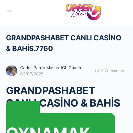
GRANDPASHABET CANLI CASİNO
& BAHİS.7760
Carlos Pardo Master ICL Coach
0
Comments
03/07/2025
GRANDPASHABET
CANLI CASİNO & BAHİS