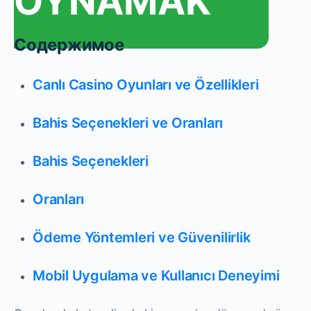
OYNAMAK
Содержимое
Canlı Casino Oyunları ve Özellikleri
Bahis Seçenekleri ve Oranları
Bahis Seçenekleri
Oranları
Ödeme Yöntemleri ve Güvenilirlik
Mobil Uygulama ve Kullanıcı Deneyimi