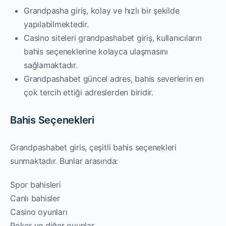
Grandpasha giriş, kolay ve hızlı bir şekilde
yapılabilmektedir.
Casino siteleri grandpashabet giriş, kullanıcıların
bahis seçeneklerine kolayca ulaşmasını
sağlamaktadır.
Grandpashabet güncel adres, bahis severlerin en
çok tercih ettiği adreslerden biridir.
Bahis Seçenekleri
Grandpashabet giris, çeşitli bahis seçenekleri
sunmaktadır. Bunlar arasında:
Spor bahisleri
Canlı bahisler
Casino oyunları
Poker ve diğer oyunlar