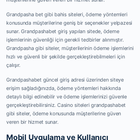
Grandpasha bet gibi bahis siteleri, ödeme yöntemleri
konusunda müşterilerine geniş bir seçenekler yelpazesi
sunar. Grandpashabet giriş yapılan sitede, ödeme
işlemlerinin güvenliği için gerekli tedbirler alınmıştır.
Grandpasha gibi siteler, müşterilerinin ödeme işlemlerini
hızlı ve güvenli bir şekilde gerçekleştirebilmeleri için
çalışır.
Grandpashabet güncel giriş adresi üzerinden siteye
erişim sağladığınızda, ödeme yöntemleri hakkında
detaylı bilgi edinebilir ve ödeme işlemlerinizi güvenle
gerçekleştirebilirsiniz. Casino siteleri grandpashabet
gibi siteler, ödeme konusunda müşterilerine güven
veren bir hizmet sunar.
Mobil Uygulama ve Kullanıcı