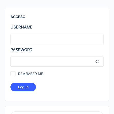
ACCESO
USERNAME
PASSWORD
REMEMBER ME