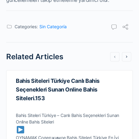
güncellemeleri takip etmelerine yardımcı olur.
Categories:
Sin Categoría
Related Articles
Bahis Siteleri Türkiye Canlı Bahis
Seçenekleri Sunan Online Bahis
Siteleri.153
Bahis Siteleri Türkiye – Canlı Bahis Seçenekleri Sunan
Online Bahis Siteleri
OYNAMAK Содержимое Bahis Siteleri Türkiye En İyi