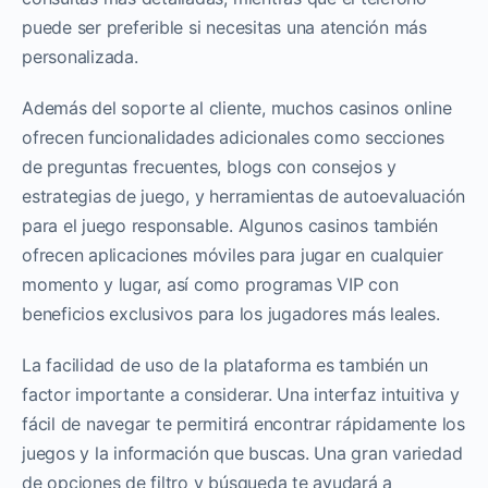
puede ser preferible si necesitas una atención más
personalizada.
Además del soporte al cliente, muchos casinos online
ofrecen funcionalidades adicionales como secciones
de preguntas frecuentes, blogs con consejos y
estrategias de juego, y herramientas de autoevaluación
para el juego responsable. Algunos casinos también
ofrecen aplicaciones móviles para jugar en cualquier
momento y lugar, así como programas VIP con
beneficios exclusivos para los jugadores más leales.
La facilidad de uso de la plataforma es también un
factor importante a considerar. Una interfaz intuitiva y
fácil de navegar te permitirá encontrar rápidamente los
juegos y la información que buscas. Una gran variedad
de opciones de filtro y búsqueda te ayudará a