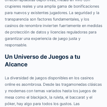
crupieres reales y una amplia gama de bonificaciones
para nuevos y existentes jugadores. La seguridad y la
transparencia son factores fundamentales, y los
casinos de renombre invierten fuertemente en medidas
de protección de datos y licencias reguladoras para
garantizar una experiencia de juego justa y
responsable.
Un Universo de Juegos a tu
Alcance
La diversidad de juegos disponibles en los casinos
online es asombrosa. Desde las tragamonedas clásicas
y modernas con temas variados hasta los juegos de
mesa como el blackjack, la ruleta, el baccarat y el
póker, hay algo para todos los gustos. Las