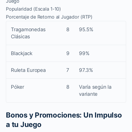
Juego
Popularidad (Escala 1-10)
Porcentaje de Retorno al Jugador (RTP)
Tragamonedas
8
95.5%
Clásicas
Blackjack
9
99%
Ruleta Europea
7
97.3%
Póker
8
Varía según la
variante
Bonos y Promociones: Un Impulso
a tu Juego