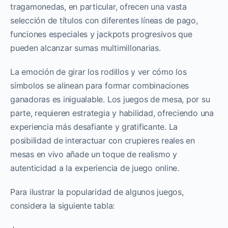
tragamonedas, en particular, ofrecen una vasta
selección de títulos con diferentes líneas de pago,
funciones especiales y jackpots progresivos que
pueden alcanzar sumas multimillonarias.
La emoción de girar los rodillos y ver cómo los
símbolos se alinean para formar combinaciones
ganadoras es inigualable. Los juegos de mesa, por su
parte, requieren estrategia y habilidad, ofreciendo una
experiencia más desafiante y gratificante. La
posibilidad de interactuar con crupieres reales en
mesas en vivo añade un toque de realismo y
autenticidad a la experiencia de juego online.
Para ilustrar la popularidad de algunos juegos,
considera la siguiente tabla: