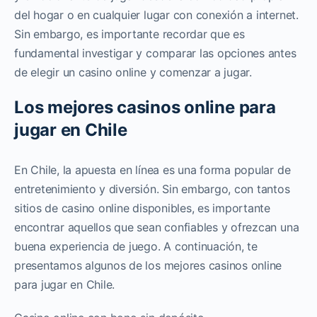
del hogar o en cualquier lugar con conexión a internet.
Sin embargo, es importante recordar que es
fundamental investigar y comparar las opciones antes
de elegir un casino online y comenzar a jugar.
Los mejores casinos online para
jugar en Chile
En Chile, la apuesta en línea es una forma popular de
entretenimiento y diversión. Sin embargo, con tantos
sitios de casino online disponibles, es importante
encontrar aquellos que sean confiables y ofrezcan una
buena experiencia de juego. A continuación, te
presentamos algunos de los mejores casinos online
para jugar en Chile.