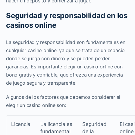
hacer un depósito y comenzar a jugar.
Seguridad y responsabilidad en los
casinos online
La seguridad y responsabilidad son fundamentales en
cualquier casino online, ya que se trata de un espacio
donde se juega con dinero y se pueden perder
ganancias. Es importante elegir un casino online con
bono gratis y confiable, que ofrezca una experiencia
de juego segura y transparente.
Algunos de los factores que debemos considerar al
elegir un casino online son:
Licencia
La licencia es
Seguridad
El cas
fundamental
de la
online