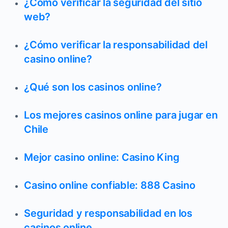
¿Cómo verificar la seguridad del sitio
web?
¿Cómo verificar la responsabilidad del
casino online?
¿Qué son los casinos online?
Los mejores casinos online para jugar en
Chile
Mejor casino online: Casino King
Casino online confiable: 888 Casino
Seguridad y responsabilidad en los
casinos online