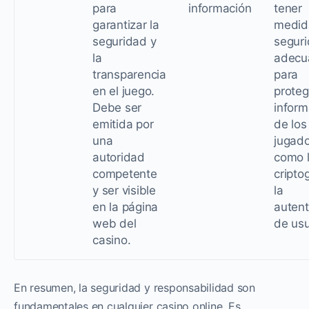
para
información
tener
garantizar la
medid
seguridad y
segur
la
adecu
transparencia
para
en el juego.
proteg
Debe ser
inform
emitida por
de los
una
jugado
autoridad
como 
competente
criptog
y ser visible
la
en la página
autent
web del
de usu
casino.
En resumen, la seguridad y responsabilidad son
fundamentales en cualquier casino online. Es