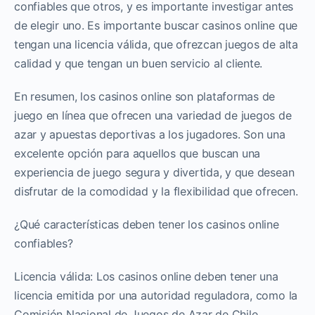
confiables que otros, y es importante investigar antes
de elegir uno. Es importante buscar casinos online que
tengan una licencia válida, que ofrezcan juegos de alta
calidad y que tengan un buen servicio al cliente.
En resumen, los casinos online son plataformas de
juego en línea que ofrecen una variedad de juegos de
azar y apuestas deportivas a los jugadores. Son una
excelente opción para aquellos que buscan una
experiencia de juego segura y divertida, y que desean
disfrutar de la comodidad y la flexibilidad que ofrecen.
¿Qué características deben tener los casinos online
confiables?
Licencia válida: Los casinos online deben tener una
licencia emitida por una autoridad reguladora, como la
Comisión Nacional de Juegos de Azar de Chile.