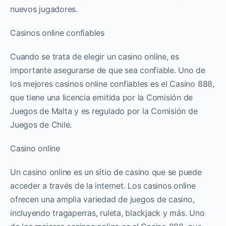
nuevos jugadores.
Casinos online confiables
Cuando se trata de elegir un casino online, es
importante asegurarse de que sea confiable. Uno de
los mejores casinos online confiables es el Casino 888,
que tiene una licencia emitida por la Comisión de
Juegos de Malta y es regulado por la Comisión de
Juegos de Chile.
Casino online
Un casino online es un sitio de casino que se puede
acceder a través de la internet. Los casinos online
ofrecen una amplia variedad de juegos de casino,
incluyendo tragaperras, ruleta, blackjack y más. Uno