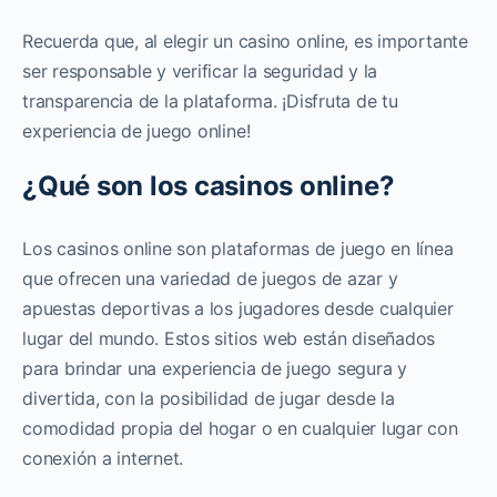
Recuerda que, al elegir un casino online, es importante
ser responsable y verificar la seguridad y la
transparencia de la plataforma. ¡Disfruta de tu
experiencia de juego online!
¿Qué son los casinos online?
Los casinos online son plataformas de juego en línea
que ofrecen una variedad de juegos de azar y
apuestas deportivas a los jugadores desde cualquier
lugar del mundo. Estos sitios web están diseñados
para brindar una experiencia de juego segura y
divertida, con la posibilidad de jugar desde la
comodidad propia del hogar o en cualquier lugar con
conexión a internet.