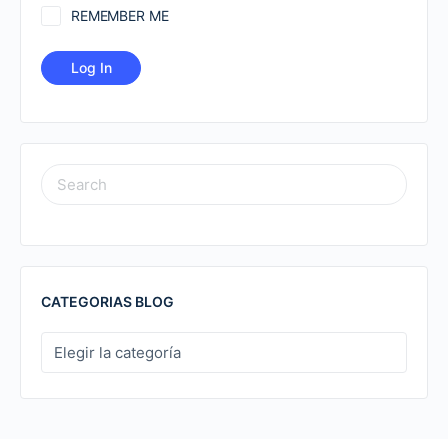
REMEMBER ME
SEARCH
FOR:
CATEGORIAS BLOG
CATEGORIAS
BLOG