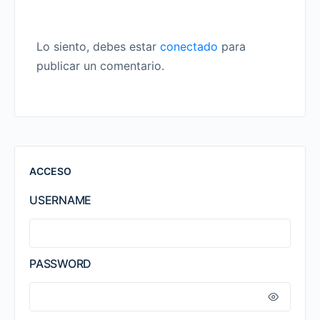
Lo siento, debes estar
conectado
para
publicar un comentario.
ACCESO
USERNAME
PASSWORD