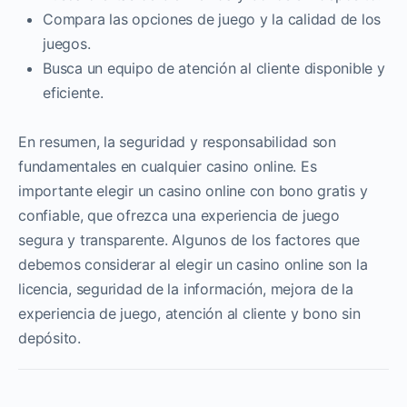
Compara las opciones de juego y la calidad de los
juegos.
Busca un equipo de atención al cliente disponible y
eficiente.
En resumen, la seguridad y responsabilidad son
fundamentales en cualquier casino online. Es
importante elegir un casino online con bono gratis y
confiable, que ofrezca una experiencia de juego
segura y transparente. Algunos de los factores que
debemos considerar al elegir un casino online son la
licencia, seguridad de la información, mejora de la
experiencia de juego, atención al cliente y bono sin
depósito.