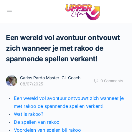
Een wereld vol avontuur ontvouwt
zich wanneer je met rakoo de
spannende spellen verkent!
Carlos Pardo Master ICL Coach
0
Comments
08/07/2025
Een wereld vol avontuur ontvouwt zich wanneer je
met rakoo de spannende spellen verkent!
Wat is rakoo?
De spellen van rakoo
Voordelen van spelen bij rakoo