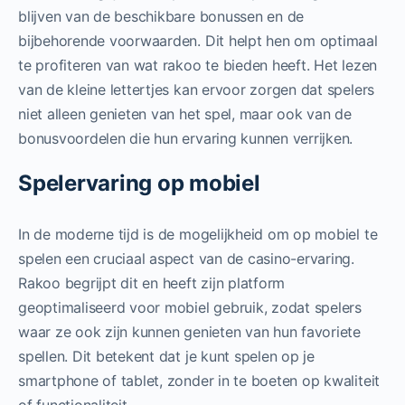
blijven van de beschikbare bonussen en de
bijbehorende voorwaarden. Dit helpt hen om optimaal
te profiteren van wat rakoo te bieden heeft. Het lezen
van de kleine lettertjes kan ervoor zorgen dat spelers
niet alleen genieten van het spel, maar ook van de
bonusvoordelen die hun ervaring kunnen verrijken.
Spelervaring op mobiel
In de moderne tijd is de mogelijkheid om op mobiel te
spelen een cruciaal aspect van de casino-ervaring.
Rakoo begrijpt dit en heeft zijn platform
geoptimaliseerd voor mobiel gebruik, zodat spelers
waar ze ook zijn kunnen genieten van hun favoriete
spellen. Dit betekent dat je kunt spelen op je
smartphone of tablet, zonder in te boeten op kwaliteit