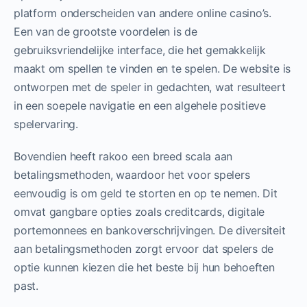
platform onderscheiden van andere online casino’s.
Een van de grootste voordelen is de
gebruiksvriendelijke interface, die het gemakkelijk
maakt om spellen te vinden en te spelen. De website is
ontworpen met de speler in gedachten, wat resulteert
in een soepele navigatie en een algehele positieve
spelervaring.
Bovendien heeft rakoo een breed scala aan
betalingsmethoden, waardoor het voor spelers
eenvoudig is om geld te storten en op te nemen. Dit
omvat gangbare opties zoals creditcards, digitale
portemonnees en bankoverschrijvingen. De diversiteit
aan betalingsmethoden zorgt ervoor dat spelers de
optie kunnen kiezen die het beste bij hun behoeften
past.