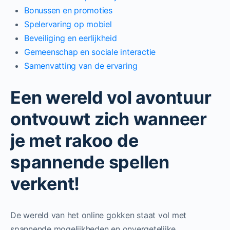
Bonussen en promoties
Spelervaring op mobiel
Beveiliging en eerlijkheid
Gemeenschap en sociale interactie
Samenvatting van de ervaring
Een wereld vol avontuur
ontvouwt zich wanneer
je met rakoo de
spannende spellen
verkent!
De wereld van het online gokken staat vol met
spannende mogelijkheden en onvergetelijke