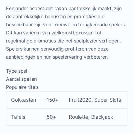
Een ander aspect dat rakoo aantrekkelijk maakt, zijn
de aantrekkelijke bonussen en promoties die
beschikbaar zijn voor nieuwe en terugkerende spelers.
Dit kan variëren van welkomstbonussen tot
regelmatige promoties die het spelplezier verhogen.
Spelers kunnen eenvoudig profiteren van deze
aanbiedingen en hun speelervaring verbeteren.
Type spel
Aantal spellen
Populaire titels
Gokkasten
150+
Fruit2020, Super Slots
Tafels
50+
Roulette, Blackjack