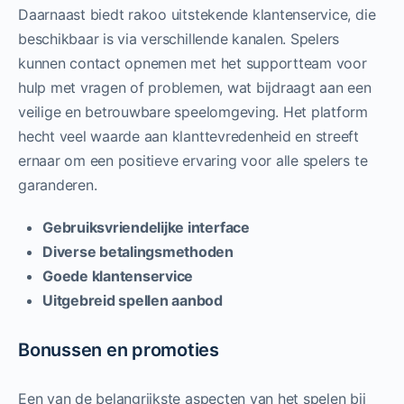
Daarnaast biedt rakoo uitstekende klantenservice, die
beschikbaar is via verschillende kanalen. Spelers
kunnen contact opnemen met het supportteam voor
hulp met vragen of problemen, wat bijdraagt aan een
veilige en betrouwbare speelomgeving. Het platform
hecht veel waarde aan klanttevredenheid en streeft
ernaar om een ​​positieve ervaring voor alle spelers te
garanderen.
Gebruiksvriendelijke interface
Diverse betalingsmethoden
Goede klantenservice
Uitgebreid spellen aanbod
Bonussen en promoties
Een van de belangrijkste aspecten van het spelen bij