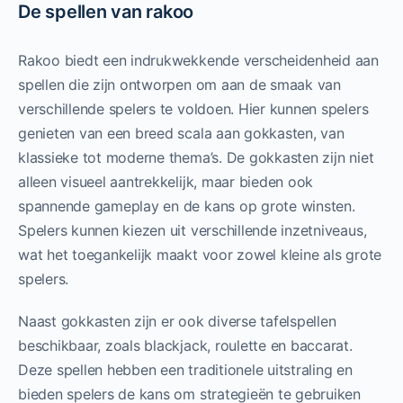
De spellen van rakoo
Rakoo biedt een indrukwekkende verscheidenheid aan
spellen die zijn ontworpen om aan de smaak van
verschillende spelers te voldoen. Hier kunnen spelers
genieten van een breed scala aan gokkasten, van
klassieke tot moderne thema’s. De gokkasten zijn niet
alleen visueel aantrekkelijk, maar bieden ook
spannende gameplay en de kans op grote winsten.
Spelers kunnen kiezen uit verschillende inzetniveaus,
wat het toegankelijk maakt voor zowel kleine als grote
spelers.
Naast gokkasten zijn er ook diverse tafelspellen
beschikbaar, zoals blackjack, roulette en baccarat.
Deze spellen hebben een traditionele uitstraling en
bieden spelers de kans om strategieën te gebruiken