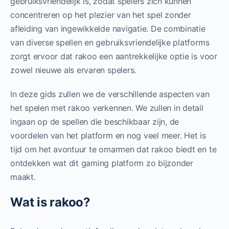
gebruiksvriendelijk is, zodat spelers zich kunnen
concentreren op het plezier van het spel zonder
afleiding van ingewikkelde navigatie. De combinatie
van diverse spellen en gebruiksvriendelijke platforms
zorgt ervoor dat rakoo een aantrekkelijke optie is voor
zowel nieuwe als ervaren spelers.
In deze gids zullen we de verschillende aspecten van
het spelen met rakoo verkennen. We zullen in detail
ingaan op de spellen die beschikbaar zijn, de
voordelen van het platform en nog veel meer. Het is
tijd om het avontuur te omarmen dat rakoo biedt en te
ontdekken wat dit gaming platform zo bijzonder
maakt.
Wat is rakoo?