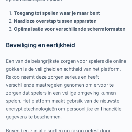
Toegang tot spellen waar je maar bent
Naadloze overstap tussen apparaten
Optimalisatie voor verschillende schermformaten
Beveiliging en eerlijkheid
Een van de belangrijkste zorgen voor spelers die online
gokken is de veiligheid en echtheid van het platform.
Rakoo neemt deze zorgen serieus en heeft
verschillende maatregelen genomen om ervoor te
zorgen dat spelers in een veilige omgeving kunnen
spelen. Het platform maakt gebruik van de nieuwste
encryptietechnologieën om persoonlijke en financiële
gegevens te beschermen.
Bovendien zijn alle spellen op rakoo getest door