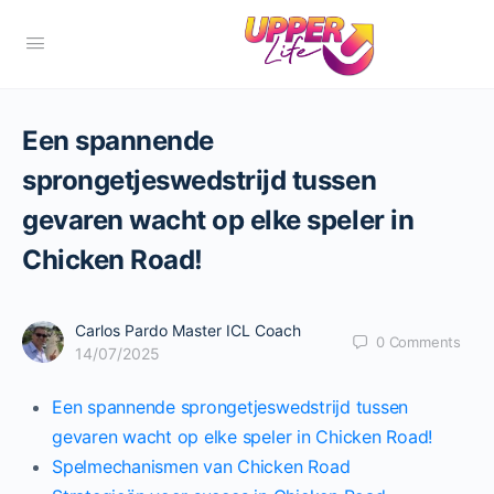
Een spannende
sprongetjeswedstrijd tussen
gevaren wacht op elke speler in
Chicken Road!
Carlos Pardo Master ICL Coach
0
Comments
14/07/2025
Een spannende sprongetjeswedstrijd tussen
gevaren wacht op elke speler in Chicken Road!
Spelmechanismen van Chicken Road