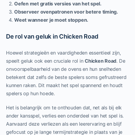
Oefen met gratis versies van het spel.
Observeer ovenpatronen voor betere timing.
Weet wanneer je moet stoppen.
De rol van geluk in Chicken Road
Hoewel strategieën en vaardigheden essentieel zijn,
speelt geluk ook een cruciale rol in
Chicken Road
. De
onvoorspelbaarheid van de ovens en hun snelheden
betekent dat zelfs de beste spelers soms gefrustreerd
kunnen raken. Dit maakt het spel spannend en houdt
spelers op hun hoede.
Het is belangrijk om te onthouden dat, net als bij elk
ander kansspel, verlies een onderdeel van het spel is.
Aanvaard deze verliezen als een leerervaring en blijf
gefocust op je lange termijnstrategie in plaats van je