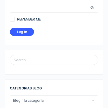
REMEMBER ME
SEARCH
FOR:
CATEGORIAS BLOG
CATEGORIAS
BLOG