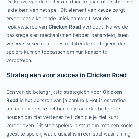
De keuze van de speler om door te gaan of te stoppen
is de kern van het spel. Dit element van keuze zorgt
ervoor dat elke ronde uniek aanvoelt, wat de
replaywaarde van
Chicken Road
verhoogt. Nu we de
basisregels en mechanismen hebben behandeld, laten
we eens kijken naar de verschillende strategieën die
spelers kunnen toepassen om hun kansen te
verbeteren.
Strategieën voor succes in Chicken Road
Een van de belangrijkste strategieën voor
Chicken
Road
is het beheren van je bankroll. Het is essentieel
om een budget te hebben en je aan dat budget te
houden om niet verliezen te lijden die je niet kunt
veroorloven. Dit stelt spelers in staat om met een koele
geest te spelen, wat cruciaal is in een spel waar timing