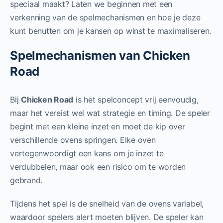
speciaal maakt? Laten we beginnen met een
verkenning van de spelmechanismen en hoe je deze
kunt benutten om je kansen op winst te maximaliseren.
Spelmechanismen van Chicken
Road
Bij
Chicken Road
is het spelconcept vrij eenvoudig,
maar het vereist wel wat strategie en timing. De speler
begint met een kleine inzet en moet de kip over
verschillende ovens springen. Elke oven
vertegenwoordigt een kans om je inzet te
verdubbelen, maar ook een risico om te worden
gebrand.
Tijdens het spel is de snelheid van de ovens variabel,
waardoor spelers alert moeten blijven. De speler kan