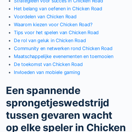
Strategieën voor succes in Chicken Road
Het belang van oefenen in Chicken Road
Voordelen van Chicken Road
Waarom kiezen voor Chicken Road?
Tips voor het spelen van Chicken Road
De rol van geluk in Chicken Road
Community en netwerken rond Chicken Road
Maatschappelijke evenementen en toernooien
De toekomst van Chicken Road
Invloeden van mobiele gaming
Een spannende
sprongetjeswedstrijd
tussen gevaren wacht
op elke speler in Chicken