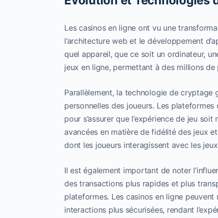
Évolution et Technologies 
Les casinos en ligne ont vu une transforma
l’architecture web et le développement d’app
quel appareil, que ce soit un ordinateur, 
jeux en ligne, permettant à des millions de
Parallèlement, la technologie de cryptage g
personnelles des joueurs. Les plateformes 
pour s’assurer que l’expérience de jeu soi
avancées en matière de fidélité des jeux 
dont les joueurs interagissent avec les jeux
Il est également important de noter l’influ
des transactions plus rapides et plus tran
plateformes. Les casinos en ligne peuvent 
interactions plus sécurisées, rendant l’expé