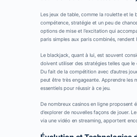
Les jeux de table, comme la roulette et le b
compétence, stratégie et un peu de chance. 
options de mise et l’excitation qui accomp
paris simples aux paris combinés, rendent l
Le blackjack, quant à lui, est souvent con
doivent utiliser des stratégies telles que
Du fait de la compétition avec d’autres jou
peut être très engageante. Apprendre les m
essentiels pour réussir à ce jeu.
De nombreux casinos en ligne proposent ég
d’explorer de nouvelles façons de jouer. Le
via une vidéo en streaming, apportent encor