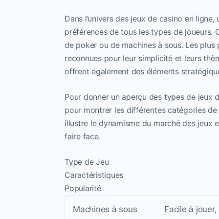
Dans l’univers des jeux de casino en ligne
préférences de tous les types de joueurs. C
de poker ou de machines à sous. Les plus p
reconnues pour leur simplicité et leurs thè
offrent également des éléments stratégiqu
Pour donner un aperçu des types de jeux de
pour montrer les différentes catégories de j
illustre le dynamisme du marché des jeux en
faire face.
Type de Jeu
Caractéristiques
Popularité
Machines à sous
Facile à jouer