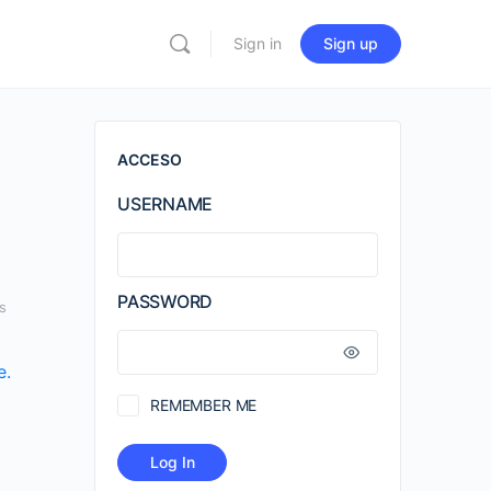
Sign in
Sign up
ACCESO
USERNAME
PASSWORD
s
e.
REMEMBER ME