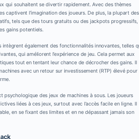
eux qui souhaitent se divertir rapidement. Avec des thèmes
les captivent l’imagination des joueurs. De plus, la plupart des
tifs, tels que des tours gratuits ou des jackpots progressifs,
s gains potentiels.
 intègrent également des fonctionnalités innovantes, telles 
antes, qui améliorent l’expérience de jeu. Cela permet aux
tiques tout en tentant leur chance de décrocher des gains. Il
s machines avec un retour sur investissement (RTP) élevé pour
erme.
act psychologique des jeux de machines à sous. Les joueurs
ives liées à ces jeux, surtout avec l’accès facile en ligne. Il
ble, en se fixant des limites et en ne dépassant jamais son
jack