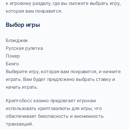
к игровому разделу, где вы сможете выбрать игру,
которая вам понравится.
Выбор игры
Блэкджек
Русская рулетка
Покер
Бинго
Выберите игру, которая вам понравится, и начните
играть. Вам будет предложено выбрать ставку и
начать играть.
Криптобосс казино предлагает игрокам
использовать криптовалюты для игры, что
обеспечивает безопасность и анонимность
транзакций.