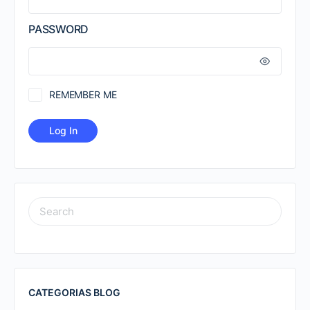
PASSWORD
REMEMBER ME
SEARCH
FOR:
CATEGORIAS BLOG