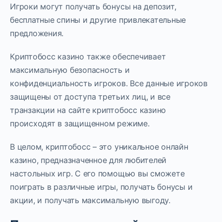
Игроки могут получать бонусы на депозит,
бесплатные спины и другие привлекательные
предложения.
Криптобосс казино также обеспечивает
максимальную безопасность и
конфиденциальность игроков. Все данные игроков
защищены от доступа третьих лиц, и все
транзакции на сайте криптобосс казино
происходят в защищенном режиме.
В целом, криптобосс – это уникальное онлайн
казино, предназначенное для любителей
настольных игр. С его помощью вы сможете
поиграть в различные игры, получать бонусы и
акции, и получать максимальную выгоду.