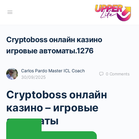
Cryptoboss онлайн казино
игровые автоматы.1276
Carlos Pardo Master ICL Coach
0
Comments
30/09/2025
Cryptoboss онлайн
казино – игровые
автоматы