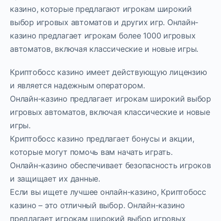
казино, которые предлагают игрокам широкий
выбор игровых автоматов и других игр. Онлайн-
казино предлагает игрокам более 1000 игровых
автоматов, включая классические и новые игры.
Криптобосс казино имеет действующую лицензию
и является надежным оператором.
Онлайн-казино предлагает игрокам широкий выбор
игровых автоматов, включая классические и новые
игры.
Криптобосс казино предлагает бонусы и акции,
которые могут помочь вам начать играть.
Онлайн-казино обеспечивает безопасность игроков
и защищает их данные.
Если вы ищете лучшее онлайн-казино, Криптобосс
казино – это отличный выбор. Онлайн-казино
предлагает игрокам широкий выбор игровых