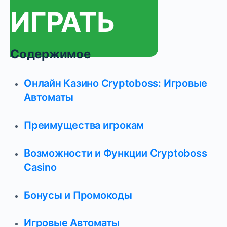
ИГРАТЬ
Содержимое
Онлайн Казино Cryptoboss: Игровые
Автоматы
Преимущества игрокам
Возможности и Функции Cryptoboss
Casino
Бонусы и Промокоды
Игровые Автоматы