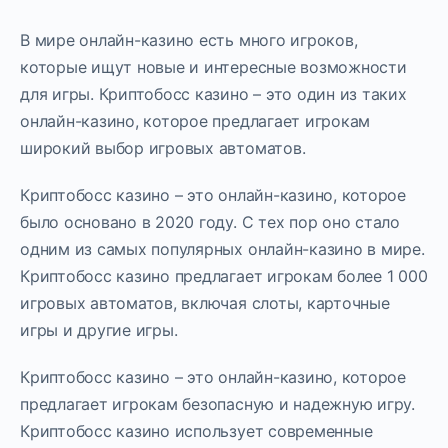
В мире онлайн-казино есть много игроков,
которые ищут новые и интересные возможности
для игры. Криптобосс казино – это один из таких
онлайн-казино, которое предлагает игрокам
широкий выбор игровых автоматов.
Криптобосс казино – это онлайн-казино, которое
было основано в 2020 году. С тех пор оно стало
одним из самых популярных онлайн-казино в мире.
Криптобосс казино предлагает игрокам более 1 000
игровых автоматов, включая слоты, карточные
игры и другие игры.
Криптобосс казино – это онлайн-казино, которое
предлагает игрокам безопасную и надежную игру.
Криптобосс казино использует современные