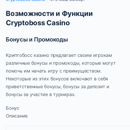
Возможности и Функции
Cryptoboss Casino
Бонусы и Промокоды
Криптобосс казино предлагает своим игрокам
различные бонусы и промокоды, которые могут
помочь им начать игру с преимуществом.
Некоторые из этих бонусов включают в себя
приветственные бонусы, бонусы за депозит и
бонусы за участие в турнирах.
Бонус
Описание