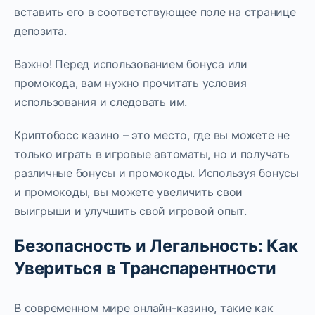
вставить его в соответствующее поле на странице
депозита.
Важно! Перед использованием бонуса или
промокода, вам нужно прочитать условия
использования и следовать им.
Криптобосс казино – это место, где вы можете не
только играть в игровые автоматы, но и получать
различные бонусы и промокоды. Используя бонусы
и промокоды, вы можете увеличить свои
выигрыши и улучшить свой игровой опыт.
Безопасность и Легальность: Как
Увериться в Транспарентности
В современном мире онлайн-казино, такие как