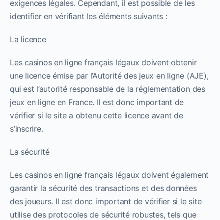
exigences légales. Cependant, il est possible de les
identifier en vérifiant les éléments suivants :
La licence
Les casinos en ligne français légaux doivent obtenir
une licence émise par l’Autorité des jeux en ligne (AJE),
qui est l’autorité responsable de la réglementation des
jeux en ligne en France. Il est donc important de
vérifier si le site a obtenu cette licence avant de
s’inscrire.
La sécurité
Les casinos en ligne français légaux doivent également
garantir la sécurité des transactions et des données
des joueurs. Il est donc important de vérifier si le site
utilise des protocoles de sécurité robustes, tels que