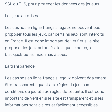
SSL ou TLS, pour protéger les données des joueurs.
Les jeux autorisés
Les casinos en ligne français légaux ne peuvent pas
proposer tous les jeux, car certains jeux sont interdits
en France. Il est donc important de vérifier si le site
propose des jeux autorisés, tels que le poker, le
blackjack ou les machines à sous.
La transparence
Les casinos en ligne français légaux doivent également
être transparents quant aux règles du jeu, aux
conditions de jeu et aux règles de sécurité. Il est donc
important de vérifier si le site est transparent et si les
informations sont claires et facilement accessibles.