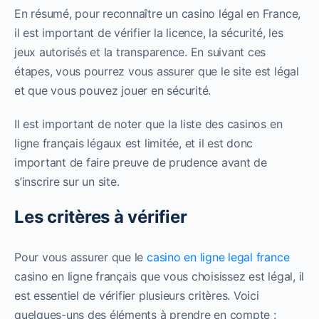
En résumé, pour reconnaître un casino légal en France,
il est important de vérifier la licence, la sécurité, les
jeux autorisés et la transparence. En suivant ces
étapes, vous pourrez vous assurer que le site est légal
et que vous pouvez jouer en sécurité.
Il est important de noter que la liste des casinos en
ligne français légaux est limitée, et il est donc
important de faire preuve de prudence avant de
s’inscrire sur un site.
Les critères à vérifier
Pour vous assurer que le
casino en ligne legal france
casino en ligne français que vous choisissez est légal, il
est essentiel de vérifier plusieurs critères. Voici
quelques-uns des éléments à prendre en compte :