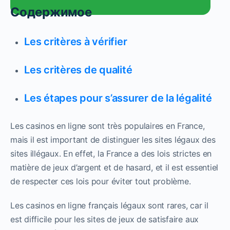
Содержимое
Les critères à vérifier
Les critères de qualité
Les étapes pour s’assurer de la légalité
Les casinos en ligne sont très populaires en France,
mais il est important de distinguer les sites légaux des
sites illégaux. En effet, la France a des lois strictes en
matière de jeux d’argent et de hasard, et il est essentiel
de respecter ces lois pour éviter tout problème.
Les casinos en ligne français légaux sont rares, car il
est difficile pour les sites de jeux de satisfaire aux