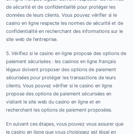
de sécurité et de confidentialité pour protéger les
données de leurs clients. Vous pouvez vérifier si le
casino en ligne respecte les normes de sécurité et de
confidentialité en recherchant des informations sur le
site web de l’entreprise.
5. Vérifiez si le casino en ligne propose des options de
paiement sécurisées : les casinos en ligne français
légaux doivent proposer des options de paiement
sécurisées pour protéger les transactions de leurs
clients. Vous pouvez vérifier si le casino en ligne
propose des options de paiement sécurisées en
visitant le site web du casino en ligne et en
recherchant les options de paiement proposées.
En suivant ces étapes, vous pouvez vous assurer que
le casino en ligne que vous choisissez est légal en