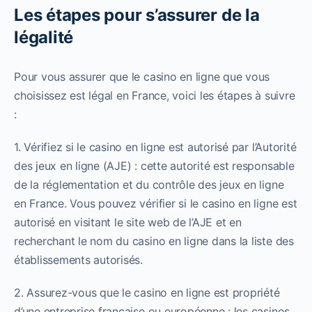
Les étapes pour s’assurer de la
légalité
Pour vous assurer que le casino en ligne que vous
choisissez est légal en France, voici les étapes à suivre
:
1. Vérifiez si le casino en ligne est autorisé par l’Autorité
des jeux en ligne (AJE) : cette autorité est responsable
de la réglementation et du contrôle des jeux en ligne
en France. Vous pouvez vérifier si le casino en ligne est
autorisé en visitant le site web de l’AJE et en
recherchant le nom du casino en ligne dans la liste des
établissements autorisés.
2. Assurez-vous que le casino en ligne est propriété
d’une entreprise française ou européenne : les casinos