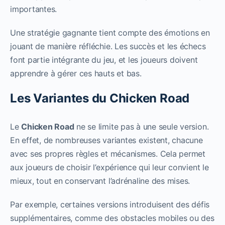
importantes.
Une stratégie gagnante tient compte des émotions en
jouant de manière réfléchie. Les succès et les échecs
font partie intégrante du jeu, et les joueurs doivent
apprendre à gérer ces hauts et bas.
Les Variantes du Chicken Road
Le
Chicken Road
ne se limite pas à une seule version.
En effet, de nombreuses variantes existent, chacune
avec ses propres règles et mécanismes. Cela permet
aux joueurs de choisir l’expérience qui leur convient le
mieux, tout en conservant l’adrénaline des mises.
Par exemple, certaines versions introduisent des défis
supplémentaires, comme des obstacles mobiles ou des