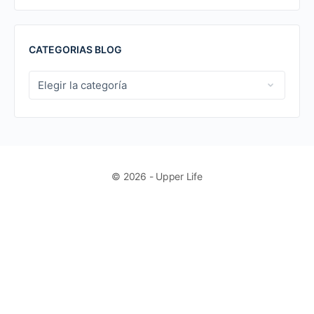
CATEGORIAS BLOG
CATEGORIAS
BLOG
© 2026 - Upper Life