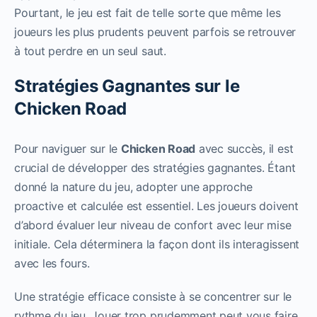
Pourtant, le jeu est fait de telle sorte que même les
joueurs les plus prudents peuvent parfois se retrouver
à tout perdre en un seul saut.
Stratégies Gagnantes sur le
Chicken Road
Pour naviguer sur le
Chicken Road
avec succès, il est
crucial de développer des stratégies gagnantes. Étant
donné la nature du jeu, adopter une approche
proactive et calculée est essentiel. Les joueurs doivent
d’abord évaluer leur niveau de confort avec leur mise
initiale. Cela déterminera la façon dont ils interagissent
avec les fours.
Une stratégie efficace consiste à se concentrer sur le
rythme du jeu. Jouer trop prudemment peut vous faire