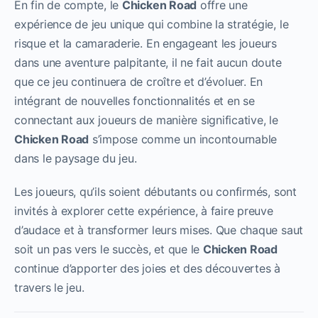
En fin de compte, le
Chicken Road
offre une
expérience de jeu unique qui combine la stratégie, le
risque et la camaraderie. En engageant les joueurs
dans une aventure palpitante, il ne fait aucun doute
que ce jeu continuera de croître et d’évoluer. En
intégrant de nouvelles fonctionnalités et en se
connectant aux joueurs de manière significative, le
Chicken Road
s’impose comme un incontournable
dans le paysage du jeu.
Les joueurs, qu’ils soient débutants ou confirmés, sont
invités à explorer cette expérience, à faire preuve
d’audace et à transformer leurs mises. Que chaque saut
soit un pas vers le succès, et que le
Chicken Road
continue d’apporter des joies et des découvertes à
travers le jeu.