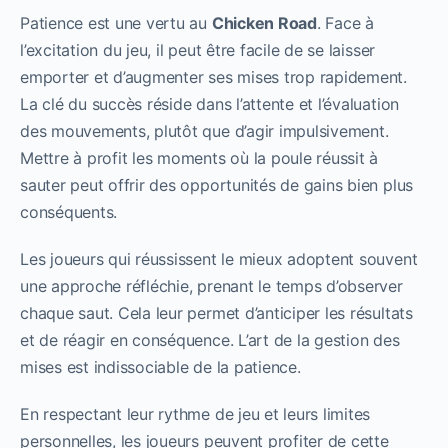
Patience est une vertu au
Chicken Road
. Face à
l’excitation du jeu, il peut être facile de se laisser
emporter et d’augmenter ses mises trop rapidement.
La clé du succès réside dans l’attente et l’évaluation
des mouvements, plutôt que d’agir impulsivement.
Mettre à profit les moments où la poule réussit à
sauter peut offrir des opportunités de gains bien plus
conséquents.
Les joueurs qui réussissent le mieux adoptent souvent
une approche réfléchie, prenant le temps d’observer
chaque saut. Cela leur permet d’anticiper les résultats
et de réagir en conséquence. L’art de la gestion des
mises est indissociable de la patience.
En respectant leur rythme de jeu et leurs limites
personnelles, les joueurs peuvent profiter de cette