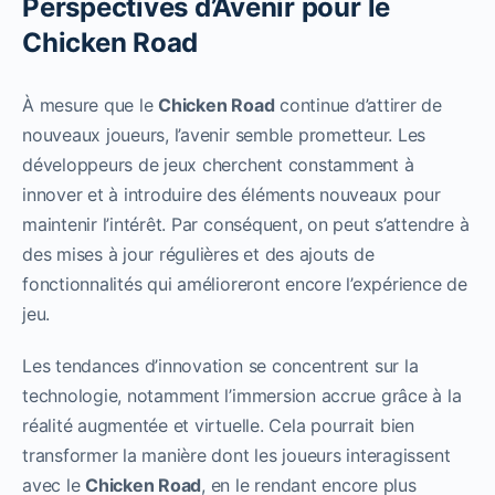
Perspectives d’Avenir pour le
Chicken Road
À mesure que le
Chicken Road
continue d’attirer de
nouveaux joueurs, l’avenir semble prometteur. Les
développeurs de jeux cherchent constamment à
innover et à introduire des éléments nouveaux pour
maintenir l’intérêt. Par conséquent, on peut s’attendre à
des mises à jour régulières et des ajouts de
fonctionnalités qui amélioreront encore l’expérience de
jeu.
Les tendances d’innovation se concentrent sur la
technologie, notamment l’immersion accrue grâce à la
réalité augmentée et virtuelle. Cela pourrait bien
transformer la manière dont les joueurs interagissent
avec le
Chicken Road
, en le rendant encore plus