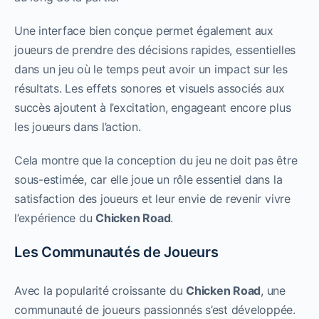
Une interface bien conçue permet également aux
joueurs de prendre des décisions rapides, essentielles
dans un jeu où le temps peut avoir un impact sur les
résultats. Les effets sonores et visuels associés aux
succès ajoutent à l’excitation, engageant encore plus
les joueurs dans l’action.
Cela montre que la conception du jeu ne doit pas être
sous-estimée, car elle joue un rôle essentiel dans la
satisfaction des joueurs et leur envie de revenir vivre
l’expérience du
Chicken Road
.
Les Communautés de Joueurs
Avec la popularité croissante du
Chicken Road
, une
communauté de joueurs passionnés s’est développée.