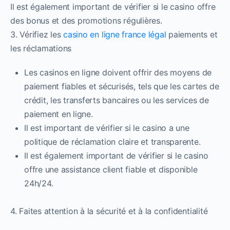
Il est également important de vérifier si le casino offre
des bonus et des promotions régulières.
3. Vérifiez les
casino en ligne france légal
paiements et
les réclamations
Les casinos en ligne doivent offrir des moyens de
paiement fiables et sécurisés, tels que les cartes de
crédit, les transferts bancaires ou les services de
paiement en ligne.
Il est important de vérifier si le casino a une
politique de réclamation claire et transparente.
Il est également important de vérifier si le casino
offre une assistance client fiable et disponible
24h/24.
4. Faites attention à la sécurité et à la confidentialité