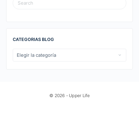
SEARCH
FOR:
CATEGORIAS BLOG
CATEGORIAS
BLOG
© 2026 - Upper Life