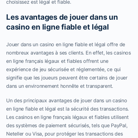
choisissez est légal et fiable.
Les avantages de jouer dans un
casino en ligne fiable et légal
Jouer dans un casino en ligne fiable et légal offre de
nombreux avantages à ses clients. En effet, les casinos
en ligne français légaux et fiables offrent une
expérience de jeu sécurisée et réglementée, ce qui
signifie que les joueurs peuvent être certains de jouer
dans un environnement honnête et transparent.
Un des principaux avantages de jouer dans un casino
en ligne fiable et légal est la sécurité des transactions.
Les casinos en ligne français légaux et fiables utilisent
des systèmes de paiement sécurisés, tels que PayPal,
Neteller ou Visa, pour protéger les transactions des