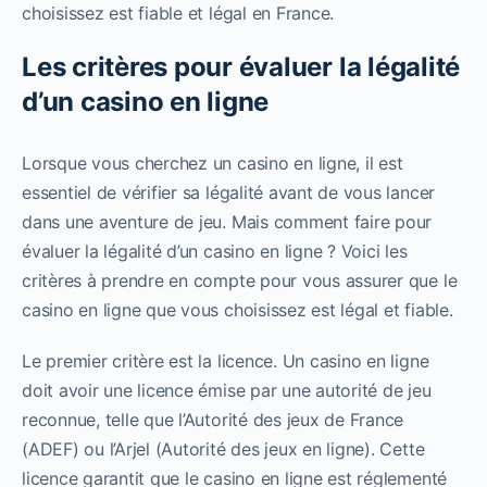
choisissez est fiable et légal en France.
Les critères pour évaluer la légalité
d’un casino en ligne
Lorsque vous cherchez un casino en ligne, il est
essentiel de vérifier sa légalité avant de vous lancer
dans une aventure de jeu. Mais comment faire pour
évaluer la légalité d’un casino en ligne ? Voici les
critères à prendre en compte pour vous assurer que le
casino en ligne que vous choisissez est légal et fiable.
Le premier critère est la licence. Un casino en ligne
doit avoir une licence émise par une autorité de jeu
reconnue, telle que l’Autorité des jeux de France
(ADEF) ou l’Arjel (Autorité des jeux en ligne). Cette
licence garantit que le casino en ligne est réglementé