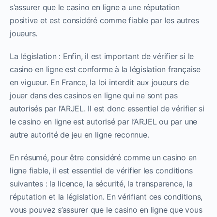
s’assurer que le casino en ligne a une réputation
positive et est considéré comme fiable par les autres
joueurs.
La législation : Enfin, il est important de vérifier si le
casino en ligne est conforme à la législation française
en vigueur. En France, la loi interdit aux joueurs de
jouer dans des casinos en ligne qui ne sont pas
autorisés par l’ARJEL. Il est donc essentiel de vérifier si
le casino en ligne est autorisé par l’ARJEL ou par une
autre autorité de jeu en ligne reconnue.
En résumé, pour être considéré comme un casino en
ligne fiable, il est essentiel de vérifier les conditions
suivantes : la licence, la sécurité, la transparence, la
réputation et la législation. En vérifiant ces conditions,
vous pouvez s’assurer que le casino en ligne que vous