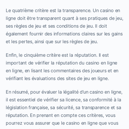
Le quatrième critère est la transparence. Un casino en
ligne doit être transparent quant à ses pratiques de jeu,
ses règles de jeu et ses conditions de jeu. Il doit
également fournir des informations claires sur les gains
et les pertes, ainsi que sur les règles de jeu.
Enfin, le cinquième critère est la réputation. Il est
important de vérifier la réputation du casino en ligne
en ligne, en lisant les commentaires des joueurs et en
vérifiant les évaluations des sites de jeu en ligne.
En résumé, pour évaluer la légalité d’un casino en ligne,
il est essentiel de vérifier sa licence, sa conformité à la
législation française, sa sécurité, sa transparence et sa
réputation. En prenant en compte ces critères, vous
pourrez vous assurer que le casino en ligne que vous