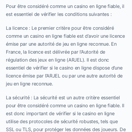
Pour être considéré comme un casino en ligne fiable, il
est essentiel de vérifier les conditions suivantes :
La licence : Le premier critère pour être considéré
comme un casino en ligne fiable est d’avoir une licence
émise par une autorité de jeu en ligne reconnue. En
France, la licence est délivrée par l’Autorité de
régulation des jeux en ligne (ARJEL). Il est donc
essentiel de vérifier si le casino en ligne dispose d’une
licence émise par l’ARJEL ou par une autre autorité de
jeu en ligne reconnue.
La sécurité : La sécurité est un autre critère essentiel
pour être considéré comme un casino en ligne fiable. Il
est donc important de vérifier si le casino en ligne
utilise des protocoles de sécurité robustes, tels que
SSL ou TLS, pour protéger les données des joueurs. De