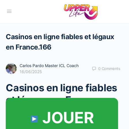
Casinos en ligne fiables et légaux
en France.166
Carlos Pardo Master ICL Coach
0
Comments
16/06/2025
Casinos en ligne fiables
et légaux en France
JOUER