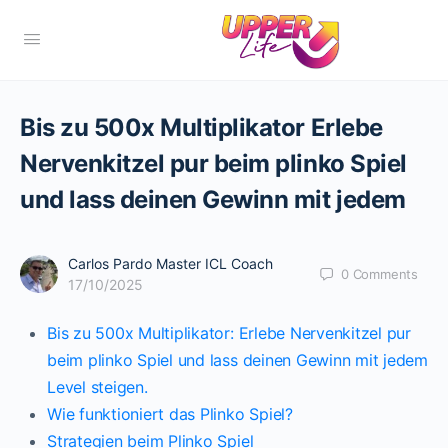
Bis zu 500x Multiplikator Erlebe
Nervenkitzel pur beim plinko Spiel
und lass deinen Gewinn mit jedem
Carlos Pardo Master ICL Coach
0
Comments
17/10/2025
Bis zu 500x Multiplikator: Erlebe Nervenkitzel pur
beim plinko Spiel und lass deinen Gewinn mit jedem
Level steigen.
Wie funktioniert das Plinko Spiel?
Strategien beim Plinko Spiel