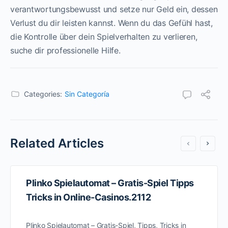
verantwortungsbewusst und setze nur Geld ein, dessen
Verlust du dir leisten kannst. Wenn du das Gefühl hast,
die Kontrolle über dein Spielverhalten zu verlieren,
suche dir professionelle Hilfe.
Categories:
Sin Categoría
Related Articles
Plinko Spielautomat – Gratis-Spiel Tipps
Tricks in Online-Casinos.2112
Plinko Spielautomat – Gratis-Spiel, Tipps, Tricks in